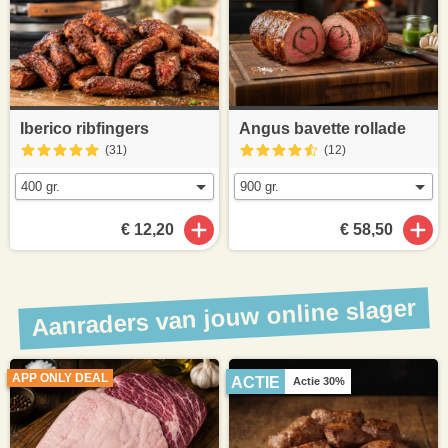
Iberico ribfingers
Angus bavette rollade
(31
)
(12
)
€ 12,20
€ 58,50
Aanraders van jouw online slager
APP ONLY DEAL
ACTIE
Actie 30%