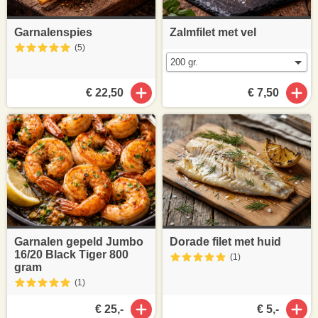
Garnalenspies
Zalmfilet met vel
(5
)
€ 22,50
€ 7,50
Garnalen gepeld Jumbo
Dorade filet met huid
16/20 Black Tiger 800
(1
)
gram
(1
)
€ 25,-
€ 5,-