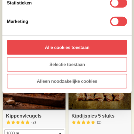
Statistieken
Marketing
Kipdijfilet
Kip cordon bleu
(10
)
(2
)
Alle cookies toestaan
€ 4,40
€ 4,-
Selectie toestaan
Alleen noodzakelijke cookies
Kippenvleugels
Kipdijspies 5 stuks
(2
)
(2
)