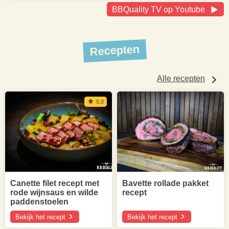
BBQuality TV op Youtube
Recepten
Alle recepten
5.0
Canette filet recept met
Bavette rollade pakket
rode wijnsaus en wilde
recept
paddenstoelen
Bekijk het recept
Bekijk het recept
over
over
Canette
Bavette