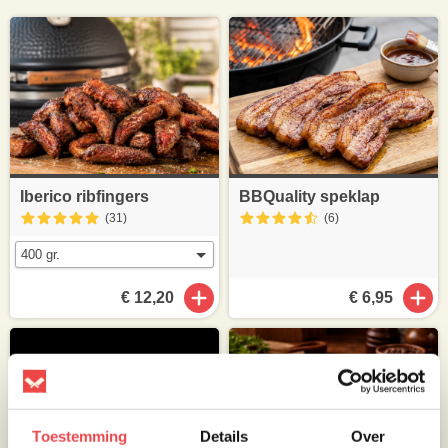
Iberico ribfingers
BBQuality speklap
(31
)
(6
)
€ 12,20
€ 6,95
Toestemming
Details
Over