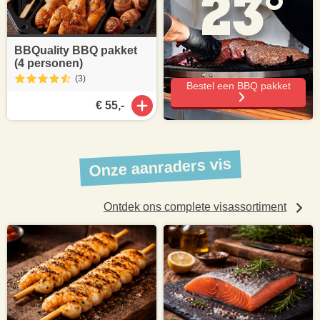
23°
BBQuality BBQ pakket
(4 personen)
(3
)
Bestel een BBQ pakket
€ 55,-
Onze aanraders vis
Ontdek ons complete visassortiment