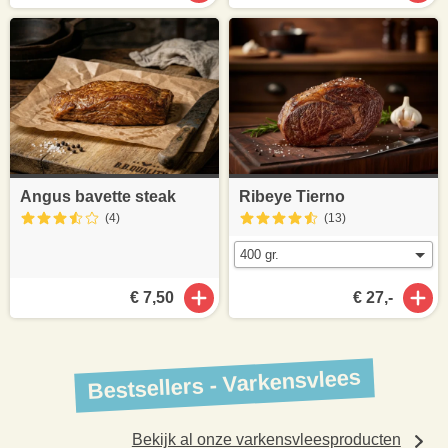
Angus bavette steak
Ribeye Tierno
(4
)
(13
)
€ 7,50
€ 27,-
Bestsellers - Varkensvlees
Bekijk al onze varkensvleesproducten