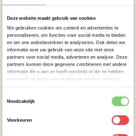
Spareribs met ketting
Varkenshaas
Deze website maakt gebruik van cookies
extra dik bevleesd
(10
)
We gebruiken cookies om content en advertenties te
(14
)
personaliseren, om functies voor social media te bieden
en om ons websiteverkeer te analyseren. Ook delen we
informatie over uw gebruik van onze site met onze
€ 9,90
€ 5,63
partners voor social media, adverteren en analyse. Deze
partners kunnen deze gegevens combineren met andere
informatie die u aan ze heeft verstrekt of die ze hebben
Bestsellers - Gevogelte
verzameld op basis van uw gebruik van hun services.
Toestemmingsselectie
Bekijk al onze kipproducten
Noodzakelijk
Voorkeuren