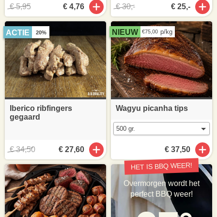
€ 5,95
€ 4,76
€ 30,-
€ 25,-
p/kg
NIEUW
ACTIE
€75,00
20%
Iberico ribfingers
Wagyu picanha tips
gegaard
€ 34,50
€ 27,60
€ 37,50
HET IS BBQ WEER!
Overmorgen wordt het
perfect BBQ weer!