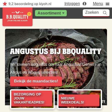
Inloggen
Menu
9,2
beoordeling
op kiyoh.nl
Zoeken
Assortiment
Angustus bij BBQuality
Wij toveren augustus om naar Angustus! Geniet van
Angus en Wagyu selecties!
Bekijk de maandacties!
BEZORGING OP
JOUW
NIEUWE
VAKANTIEADRES!
WEEKDEALS!