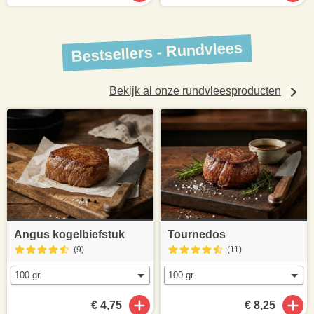
Bestsellers - Rundvlees
Bekijk al onze rundvleesproducten
Angus kogelbiefstuk
Tournedos
(9
)
(11
)
€ 4,75
€ 8,25