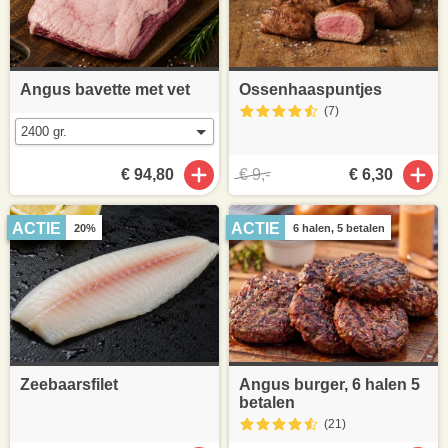
Angus bavette met vet
Ossenhaaspuntjes
(7
)
€ 94,80
€ 9,-
€ 6,30
ACTIE
ACTIE
20%
6 halen, 5 betalen
Zeebaarsfilet
Angus burger, 6 halen 5
betalen
(21
)