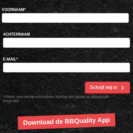
VOORNAAM
*
ACHTERNAAM
E-MAIL
*
Schrijf mij in
* Alleen voor eerste inschrijvers. Korting niet geldig op afgeprijsde
producten
Download de BBQuality App