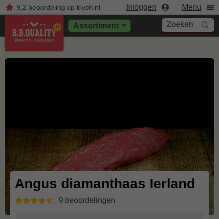
Inloggen
Menu
9,2
beoordeling
op kiyoh.nl
Zoeken
Assortiment
Angus diamanthaas Ierland
9 beoordelingen