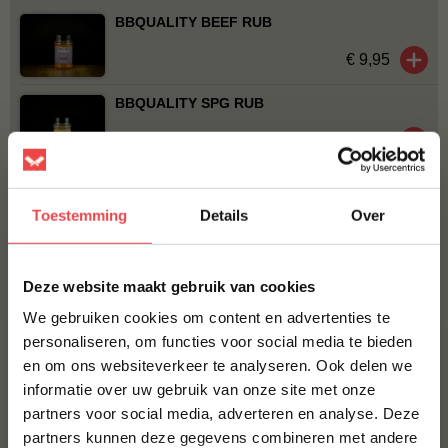
BBQUALITY BEEF RUB
€ 9,95
BBQUALITY SPG RUB
€ 10,50
BBQUALITY RUB PROEFPAKKET
Toestemming
Details
Over
€ 20,-
×
Bestel alles
Deze website maakt gebruik van cookies
We gebruiken cookies om content en advertenties te
personaliseren, om functies voor social media te bieden
ACTIE
6 halen, 5 betalen
en om ons websiteverkeer te analyseren. Ook delen we
10% korting op je
informatie over uw gebruik van onze site met onze
eerste bestelling*
partners voor social media, adverteren en analyse. Deze
Schrijf je in voor onze nieuwsbrief en ontvang direct
partners kunnen deze gegevens combineren met andere
10% korting op jouw eerste bestelling.