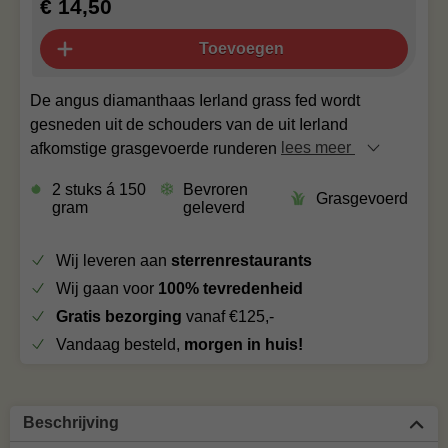
€ 14,50
Toevoegen
De angus diamanthaas Ierland grass fed wordt
gesneden uit de schouders van de uit Ierland
afkomstige grasgevoerde runderen
lees meer
2 stuks á 150
Bevroren
Grasgevoerd
gram
geleverd
Wij leveren aan
sterrenrestaurants
Wij gaan voor
100% tevredenheid
Gratis bezorging
vanaf €125,-
Vandaag besteld,
morgen in huis!
Beschrijving