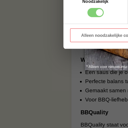
Noodzakelijk
Spare-ribs: smeer
Pulled pork of br
Gegrilde kip: ide
Groenten of tofu: 
Alleen noodzakelijke c
En natuurlijk: mix
iedereen wil proev
Waarom BBQualit
* Alleen voor nieuwe insc
Een saus die je o
Perfecte balans t
Gemaakt samen 
Voor BBQ-liefheb
BBQuality
BBQuality staat voo