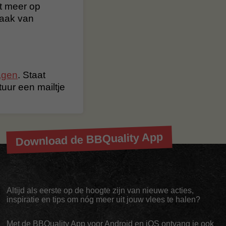
t meer op
maak van
agen
. Staat
stuur een mailtje
Download de BBQuality App
Altijd als eerste op de hoogte zijn van nieuwe acties,
inspiratie en tips om nóg meer uit jouw vlees te halen?
Met de BBQuality App voor Android en iOS ontvang je ook