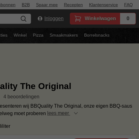
ubonnen
B2B
Spaar mee
Recepten
Klantenservice
FAQ
Inloggen
Winkelwagen
0
ties
Winkel
Pizza
Smaakmakers
Borrelsnacks
lity The Original
4 beoordelingen
presenteren wij BBQuality The Original, onze eigen BBQ-saus
pelweg moet proberen
lees meer
iliter