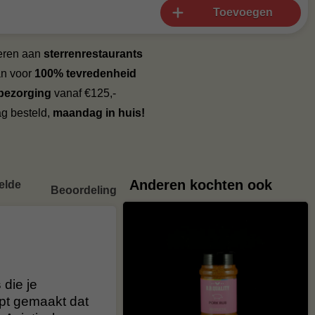
Toevoegen
veren aan
sterrenrestaurants
an voor
100% tevredenheid
 bezorging
vanaf €125,-
g besteld,
maandag in huis!
Anderen kochten ook
elde
Beoordelingen
s
die je
pt gemaakt dat