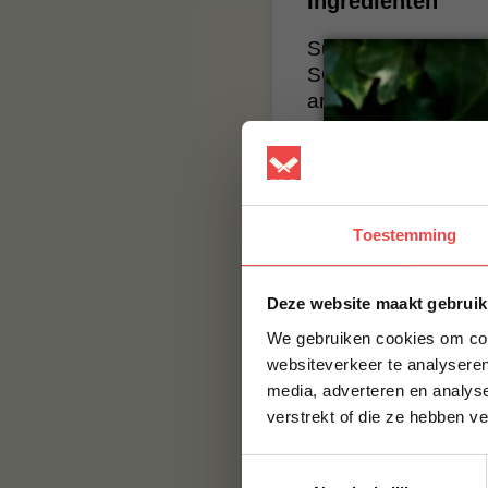
Ingrediënten
Suiker, water, inve
SOJAbonen, TARWE (
aroma's, voedingszu
suikersiroop, kara
Voedingswaarden
Energie: 194 Kcal
Toestemming
Vet: 0,04 g (waar
Koolhydraten: 46,
Deze website maakt gebruik
Eiwit: 0,5 g
We gebruiken cookies om cont
Zout: 1,95 g
websiteverkeer te analyseren
media, adverteren en analys
Gebruik en combi
verstrekt of die ze hebben v
BBQuality The Origi
Toestemmingsselectie