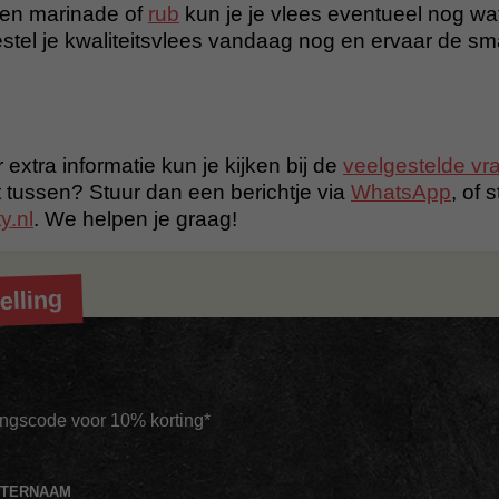
en marinade of
rub
kun je je vlees eventueel nog wa
tel je kwaliteitsvlees vandaag nog en ervaar de s
 extra informatie kun je kijken bij de
veelgestelde vr
t tussen? Stuur dan een berichtje via
WhatsApp
, of 
y.nl
. We helpen je graag!
elling
tingscode voor 10% korting*
HTERNAAM