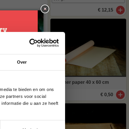
×
€ 12,15
etmeel, honing,
, natuurlijke
en (gebrande
zoaat).
je
Over
g*
brief en ontvang
ste bestelling.
Butcher paper 40 x 60 cm
 media te bieden en om ons
€ 0,50
ze partners voor social
nformatie die u aan ze heeft