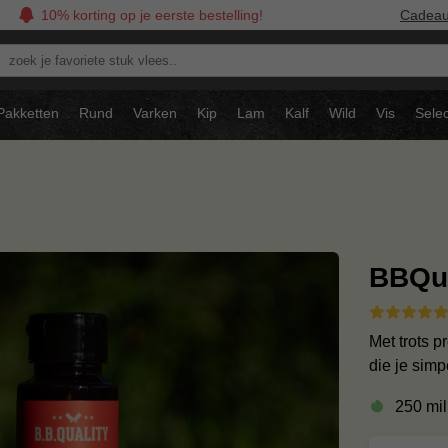
10% korting op je eerste bestelling!
Cadea
oek
avoriete
tuk
Pakketten
Rund
Varken
Kip
Lam
Kalf
Wild
Vis
Selec
ees..
BBQua
Met trots 
die je sim
250 mill