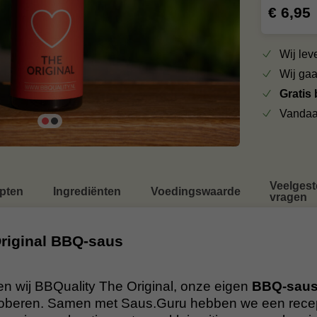
€ 6,95
Wij le
Wij ga
Gratis
Vandaa
Veelgest
pten
Ingrediënten
Voedingswaarde
vragen
riginal BBQ-saus
en wij BBQuality The Original, onze eigen
BBQ-sau
oberen. Samen met Saus.Guru hebben we een rece