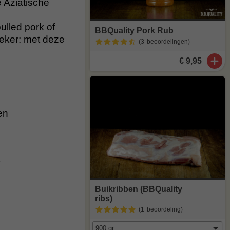
e Aziatische
pulled pork of
BBQuality Pork Rub
zeker: met deze
(3
beoordelingen
)
€ 9,95
en
Buikribben (BBQuality
ribs)
(1
beoordeling
)