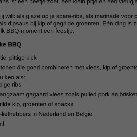
ans is: een beetje zoet, een klein pitje en een vleugj
j wilt: als glaze op je spare-ribs, als marinade voor 
als dipsaus bij kip of gegrilde groenten. Eén ding is 
elk BBQ-moment een feestje.
elke BBQ
el pittige kick
tonen die goed combineren met vlees, kip of groent
uiken als:
ige ribs
langzaam gegaard vlees zoals pulled pork en brisket
rilde kip, groenten of snacks
-liefhebbers in Nederland en België
ml