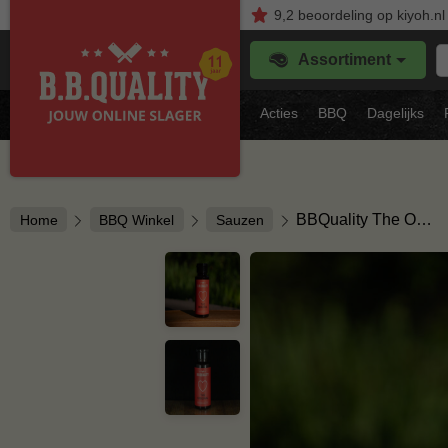
9,2
beoordeling
op kiyoh.nl
Z
Assortiment
je
f
s
Acties
BBQ
Dagelijks
vl
BBQuality The O…
Home
BBQ Winkel
Sauzen