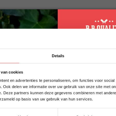
rtstroop, azijn, tomaat, melado, gemodificeerd maïsz
GLUTEN), zout, chilipeper, knoflook, ui, specerijen
ren (melkzuur, citroenzuur), gistextract, kleurstoff
mel), conserveermiddelen (kaliumsorbaat, natriumben
 per 100 gram
10% korting op 
 / 811 kJ
Details
eerste bestellin
van 0,01 g verzadigd)
Schrijf je in voor onze nieuws
4 g (waarvan 42,6 g suikers)
 van cookies
direct 10% korting op jouw eer
ent en advertenties te personaliseren, om functies voor social
VOORNAAM
*
. Ook delen we informatie over uw gebruik van onze site met on
e. Deze partners kunnen deze gegevens combineren met andere i
naties
erzameld op basis van uw gebruik van hun services.
ACHTERNAAM
*
nal past bij bijna alles wat je op de BBQ legt.