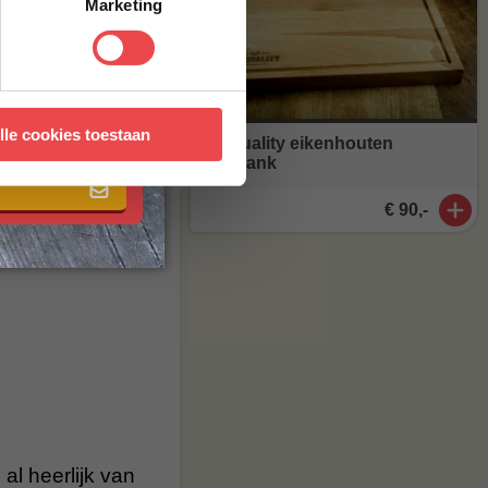
Marketing
 smaak
ak
 met onze
algemene
lle cookies toestaan
BBQuality eikenhouten
Q-combi die
snijplank
€ 90,-
al heerlijk van