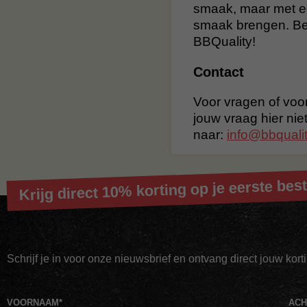
smaak, maar met e
smaak brengen. Bes
BBQuality!
Contact
Voor vragen of voor
jouw vraag hier nie
naar:
info@bbqualit
Krijg direct 10% korting op je eerste best
Schrijf je in voor onze nieuwsbrief en ontvang direct jouw kor
VOORNAAM
*
AC