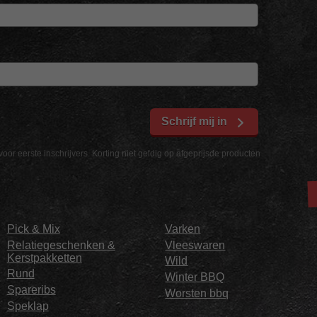
Schrijf mij in
voor eerste inschrijvers. Korting niet geldig op afgeprijsde producten
Pick & Mix
Varken
Relatiegeschenken &
Vleeswaren
Kerstpakketten
Wild
Rund
Winter BBQ
Spareribs
Worsten bbq
Speklap