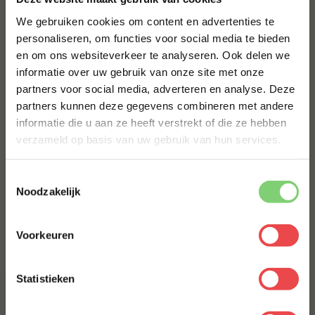
MAAK JE NO RUBBISH NAKED GUN POWDER RUB COMPLEET!
We gebruiken cookies om content en advertenties te
ANGUS PICANHA IERLAND
personaliseren, om functies voor social media te bieden
en om ons websiteverkeer te analyseren. Ook delen we
10% korting op je
informatie over uw gebruik van onze site met onze
eerste bestelling*
€ 76,50
partners voor social media, adverteren en analyse. Deze
Schrijf je in voor onze nieuwsbrief en ontvang direct
partners kunnen deze gegevens combineren met andere
10% korting op jouw eerste bestelling.
BBQUALITY SPG RUB
informatie die u aan ze heeft verstrekt of die ze hebben
VOORNAAM
*
verzameld op basis van uw gebruik van hun services.
€ 10,50
BBQUALITY THE ORIGINAL
Toestemmingsselectie
ACHTERNAAM
*
Noodzakelijk
€ 6,95
Voorkeuren
Bestel alles
E-MAILADRES
*
Statistieken
Met jouw aanmelding ga je akkoord met onze
algemene
voorwaarden.