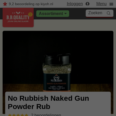
Inloggen
Menu
9,2
beoordeling
op kiyoh.nl
Zoeken
Assortiment
No Rubbish Naked Gun
Powder Rub
2 beoordelingen