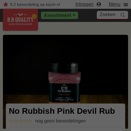
Inloggen
Menu
9,2
beoordeling
op kiyoh.nl
Zoeken
Assortiment
No Rubbish Pink Devil Rub
nog geen beoordelingen