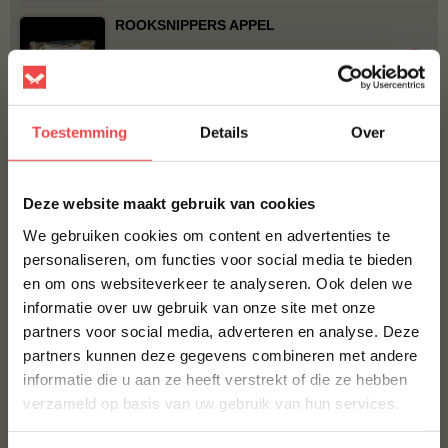
ROOKSNIPPERS APPEL
€ 5,50
Bestel alles
Toestemming
Details
Over
×
Deze website maakt gebruik van cookies
We gebruiken cookies om content en advertenties te
personaliseren, om functies voor social media te bieden
en om ons websiteverkeer te analyseren. Ook delen we
10% korting op je
informatie over uw gebruik van onze site met onze
eerste bestelling*
partners voor social media, adverteren en analyse. Deze
Schrijf je in voor onze nieuwsbrief en ontvang direct
No Rubbish The Taste
partners kunnen deze gegevens combineren met andere
10% korting op jouw eerste bestelling.
Rub
informatie die u aan ze heeft verstrekt of die ze hebben
Jalapeño cheddar worst
VOORNAAM
*
verzameld op basis van uw gebruik van hun services.
Home Made Texas style
(41
)