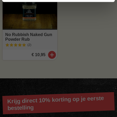
No Rubbish Naked Gun
Powder Rub
(2
)
€ 10,95
Krijg direct 10% korting op je eerste
bestelling