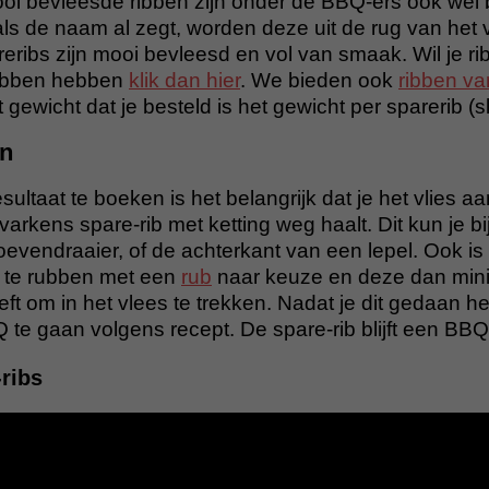
i bevleesde ribben zijn onder de BBQ-ers ook wel 
als de naam al zegt, worden deze uit de rug van het
ribs zijn mooi bevleesd en vol van smaak. Wil je ri
ribben hebben
klik dan hier
. We bieden ook
ribben va
 gewicht dat je besteld is het gewicht per sparerib (s
en
ultaat te boeken is het belangrijk dat je het vlies a
arkens spare-rib met ketting weg haalt. Dit kun je b
evendraaier, of de achterkant van een lepel. Ook is 
n te rubben met een
rub
naar keuze en deze dan min
ft om in het vlees te trekken. Nadat je dit gedaan heb
te gaan volgens recept. De spare-rib blijft een BBQ
ribs