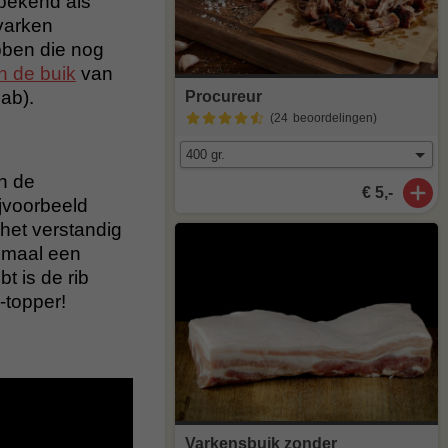
bekend als
 varken
bben die nog
n de buik
van
lab).
Procureur
(24
beoordelingen
)
an de
€ 5,-
ijvoorbeeld
het verstandig
imaal een
t is de rib
-topper!
Varkensbuik zonder