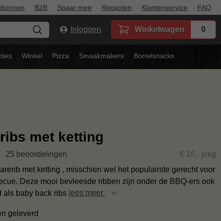
ubonnen
B2B
Spaar mee
Recepten
Klantenservice
FAQ
Inloggen
Winkelwagen
0
ties
Winkel
Pizza
Smaakmakers
Borrelsnacks
ribs met ketting
25 beoordelingen
€ 16,- p/kg
rerib met ketting , misschien wel het populairste gerecht voor
ecue. Deze mooi bevleesde ribben zijn onder de BBQ-ers ook
 als baby back ribs
lees meer
en geleverd