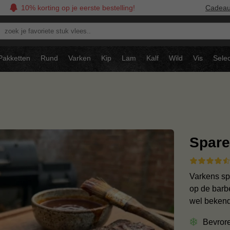
10% korting op je eerste bestelling!
Cadea
oek
avoriete
tuk
Pakketten
Rund
Varken
Kip
Lam
Kalf
Wild
Vis
Selec
ees..
Spare
Varkens spa
op de barb
wel bekend
Bevror