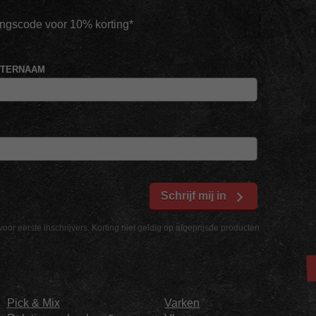
tingscode voor 10% korting*
HTERNAAM
Schrijf mij in
voor eerste inschrijvers. Korting niet geldig op afgeprijsde producten
Pick & Mix
Varken