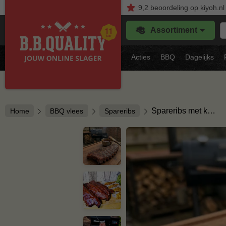
9,2
beoordeling
op kiyoh.nl
Z
Assortiment
je
f
s
Acties
BBQ
Dagelijks
vl
Spareribs met k…
Home
BBQ vlees
Spareribs