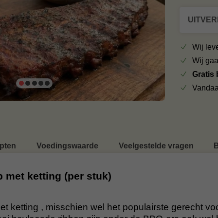
UITVE
Wij le
Wij ga
Gratis
Vandaa
pten
Voedingswaarde
Veelgestelde vragen
B
 met ketting (per stuk)
t ketting , misschien wel het populairste gerecht vo