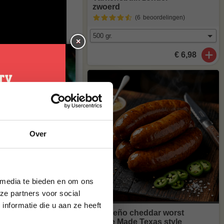
zwoerd
(6
beoordelingen
)
×
€ 6,98
je
Over
g*
brief en ontvang
ste bestelling.
 media te bieden en om ons
ze partners voor social
nformatie die u aan ze heeft
Jalapeño cheddar worst
Home Made Texas style