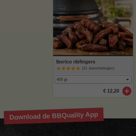
Iberico ribfingers
(31
beoordelingen
)
€ 12,20
Download de BBQuality App