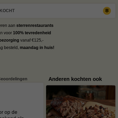
RKOCHT
veren aan
sterrenrestaurants
an voor
100% tevredenheid
 bezorging
vanaf €125,-
g besteld,
maandag in huis!
Anderen kochten ook
eoordelingen
or op de