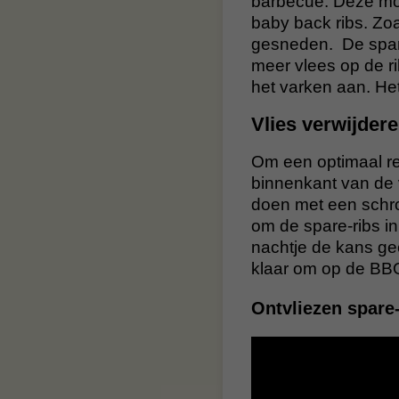
barbecue. Deze moo
baby back ribs. Zo
gesneden. De spare
meer vlees op de 
het varken aan. Het
Vlies verwijder
Om een optimaal res
binnenkant van de v
doen met een schro
om de spare-ribs i
nachtje de kans gee
klaar om op de BBQ 
Ontvliezen spare-