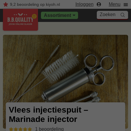
Inloggen
Menu
9,2
beoordeling
op kiyoh.nl
Zoeken
Assortiment
Vlees injectiespuit –
Marinade injector
1 beoordeling