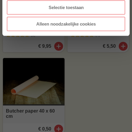
Selectie toestaan
Alleen noodzakelijke cookies
Boek 10 jaar BBQuality
BBQuality The Burger
(1
)
(4
)
€ 9,95
€ 5,50
Butcher paper 40 x 60
cm
€ 0,50