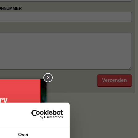
ONNUMMER
×
je
Over