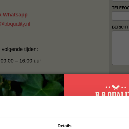
TELEFO
ia Whatsapp
@bbquality.nl
BERICHT
 volgende tijden:
 09.00 – 16.00 uur
10% korting op 
s]
Details