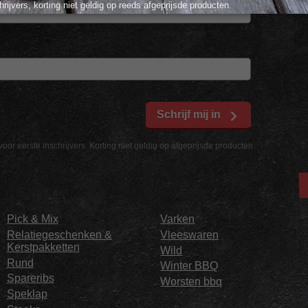
hrijvers, korting niet geldig op reeds afgeprijsde producten.
Schrijf mij in
voor eerste inschrijvers. Korting niet geldig op afgeprijsde producten
Pick & Mix
Varken
Relatiegeschenken &
Vleeswaren
Kerstpakketten
Wild
Rund
Winter BBQ
Spareribs
Worsten bbq
Speklap