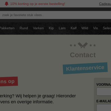
10% korting op je eerste bestelling!
Cadea
oek
avoriete
tuk
Pakketten
Rund
Varken
Kip
Lam
Kalf
Wild
Vis
Selec
ees..
Contact
Klantenservice
ons op
VOORNA
erking? Wij helpen je graag! Hieronder
vens en overige informatie.
E-MAILA