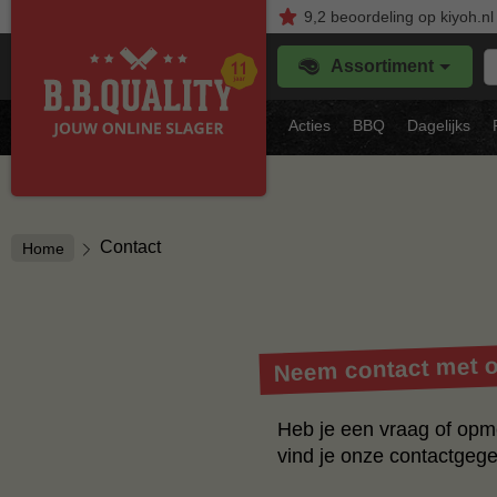
9,2
beoordeling
op kiyoh.nl
Z
Assortiment
je
f
s
Acties
BBQ
Dagelijks
vl
Contact
Home
Neem contact met 
Heb je een vraag of opm
vind je onze contactgege