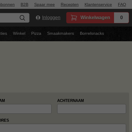
ubonnen
B2B
Spaar mee
Recepten
Klantenservice
FAQ
Inloggen
Winkelwagen
0
ties
Winkel
Pizza
Smaakmakers
Borrelsnacks
AM
ACHTERNAAM
DRES