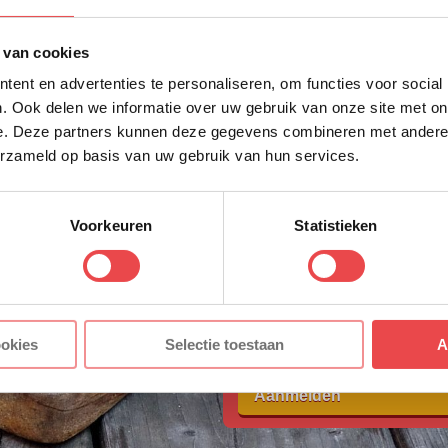
eerste bestellin
Schrijf je in voor onze nieuws
cken?
 van cookies
direct 10% korting op jouw eer
ent en advertenties te personaliseren, om functies voor social
VOORNAAM
*
al in onze
Veelgestelde Vragen.
Neem hier een kijkje v
. Ook delen we informatie over uw gebruik van onze site met on
n!
e. Deze partners kunnen deze gegevens combineren met andere i
erzameld op basis van uw gebruik van hun services.
van je te horen!
ACHTERNAAM
*
y
Voorkeuren
Statistieken
E-MAILADRES
*
elling
Met jouw aanmelding ga je akkoord
ookies
Selectie toestaan
A
voorwaarden.
tingscode voor 10% korting*
Aanmelden
HTERNAAM