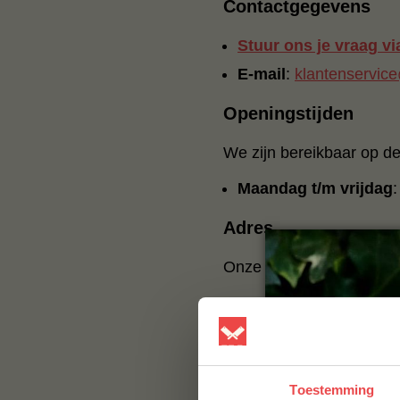
Contactgegevens
Stuur ons je vraag v
E-mail
:
klantenservice
Openingstijden
We zijn bereikbaar op de
Maandag t/m vrijdag
:
Adres
Onze locatie:
Gasstraat Oost 30K
5349 AV Oss
[Bekijk op Google Map
Toestemming