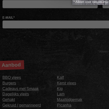
* Alleen voor nieuwe insc
E-MAIL
*
* Alleen 
Aanbod
BBQ vlees
Kalf
Burgers
Kerst vlees
Cadeaus met Smaak
Kip
Dagelijks vlees
Lam
Gehakt
Maaltijdgemak
Gekruid / gemarineerd
Picanha