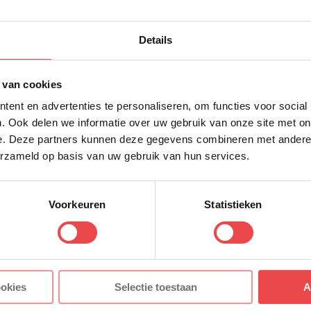
mfruhummer
10% korting op 
Details
Bay Prawn
eerste bestellin
Schrijf je in voor onze nieuws
 van cookies
im
direct 10% korting op jouw eer
ent en advertenties te personaliseren, om functies voor social
VOORNAAM
*
t lobster genoemd?
. Ook delen we informatie over uw gebruik van onze site met on
e. Deze partners kunnen deze gegevens combineren met andere i
tje! Als de Noorse kreeft wil ontsnappen dan "zwemt"
erzameld op basis van uw gebruik van hun services.
taart te slaan. Die wordt
lobstering
genoemd.
ACHTERNAAM
*
oustines pellen en bereiden?
Voorkeuren
Statistieken
E-MAILADRES
*
Met jouw aanmelding ga je akkoord
ookies
Selectie toestaan
A
r betaalbaar kwaliteitsvlees. Ons vlees is van nature 
voorwaarden.
en marinade of
rub
kun je je vlees eventueel nog wa