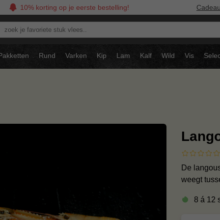
10% korting op je eerste bestelling!
Cadea
oek
avoriete
tuk
Pakketten
Rund
Varken
Kip
Lam
Kalf
Wild
Vis
Selec
ees..
Lango
De langoust
weegt tuss
8 á 12 