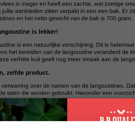
isvlees is mager en heeft een zachte, wat zoetige sm
 jullie aanbieden zitten verpakt in een een bak. Er zit
stines en het netto gewicht van de bak is 700 gram.
angoustine is lekker!
ustine is een natuurlijke verschijning. Dit is helemaal
ijdens het bereiden van de langoustine veranderd de kl
deze verhitte kuit geeft nog meer smaak aan de lango
, zelfde product.
t verwarring over de namen van de langoustines. Dat
de talen die worden gebruikt. Hieronder een overzich
ustine, Noorse Kreeft
d Scampo - Meervoud Scampi
y Lobster
egische Hummer, Kaisergranaten