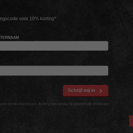
tingscode voor 10% korting*
HTERNAAM
Schrijf mij in
voor eerste inschrijvers. Korting niet geldig op afgeprijsde producten