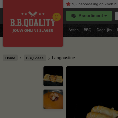
9,2
beoordeling
op kiyoh.nl
Z
Assortiment
je
f
s
Acties
BBQ
Dagelijks
vl
Langoustine
Home
BBQ vlees