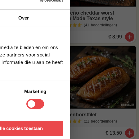
je
Jalapeño cheddar worst
Over
Home Made Texas style
g*
(41
beoordelingen
)
brief en ontvang
€ 8,99
ste bestelling.
 media te bieden en om ons
ze partners voor social
nformatie die u aan ze heeft
 deze achteruit
Marketing
Eendenborstfilet
(21
beoordelingen
)
 met onze
algemene
lle cookies toestaan
al heerlijk van
€ 13,50
t meer op