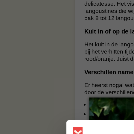
delicatesse. Het v
langoustines die wij
bak 8 tot 12 langou
Kuit in of op de l
Het kuit in de lango
bij het verhitten t
rood/oranje. Juist 
Verschillen namen
Er heerst nogal wa
door de verschillen
Nederland: Lango
Italië: Enkelvou
Engeland: Norwa
Duitsland: Norw