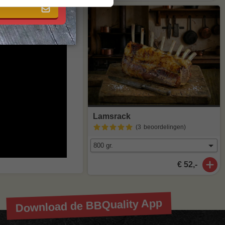
maak van
agen
. Staat
stuur een mailtje
Lamsrack
(3
beoordelingen
)
€ 52,-
Download de BBQuality App