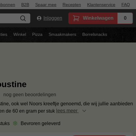
ubonnen
B2B
Spaar mee
Recepten
Klantenservice
FAQ
Inloggen
Winkelwagen
0
ties
Winkel
Pizza
Smaakmakers
Borrelsnacks
ustine
nog geen beoordelingen
ine, ook wel Noors kreeftje genoemd, die wij jullie aanbieden
en de 60 en gram per stuk
lees meer
stuks
Bevroren geleverd