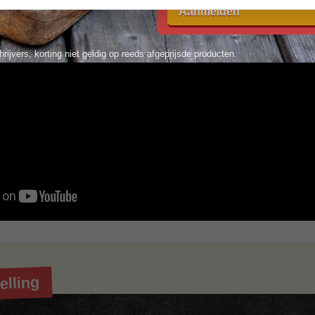
Aanmelden
tel je kwaliteitsvlees vandaag nog en ervaar de s
hrijvers, korting niet geldig op reeds afgeprijsde producten.
 extra informatie kun je kijken bij de
veelgestelde vr
t tussen? Stuur dan een berichtje via
WhatsApp
, of 
y.nl
. We helpen je graag!
elling