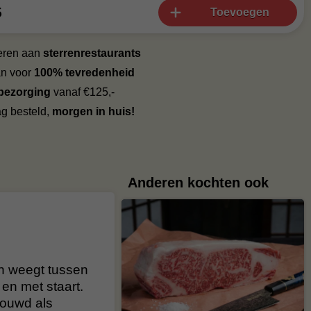
5
Toevoegen
veren aan
sterrenrestaurants
an voor
100% tevredenheid
 bezorging
vanaf €125,-
g besteld,
morgen in huis!
Anderen kochten ook
en weegt tussen
en met staart.
houwd als