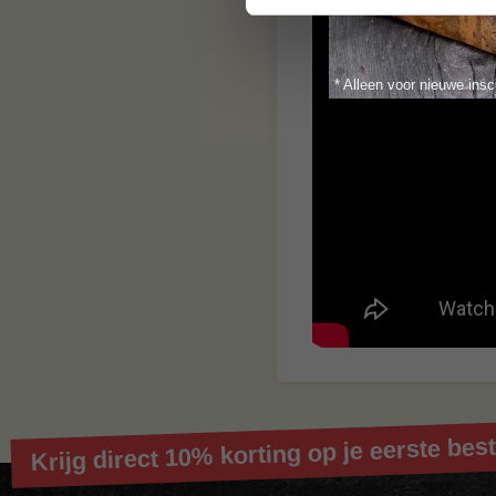
smaak brengen. Bes
BBQuality!
* Alleen voor nieuwe insc
Contact
Voor vragen of voor
jouw vraag hier nie
naar:
info@bbqualit
Krijg direct 10% korting op je eerste best