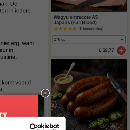
aak. De
ten in iedere
Wagyu entrecote A5
Japans (Full Blood)
(1
beoordeling
)
 niet erg, want
eur in
€ 59,77
ustine.
 komt vooral
t:
×