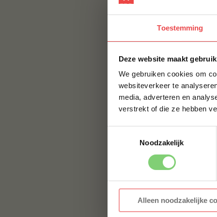
Denemarken: Jo
Toestemming
Ierland: Dublin 
Spanje: Cigala
Deze website maakt gebruik
Portugal: Lagost
We gebruiken cookies om cont
Waarom wordt he
websiteverkeer te analyseren
media, adverteren en analys
Dit is een leuk wee
verstrekt of die ze hebben v
weg door met zijn s
Toestemmingsselectie
Hoe moet je lang
Noodzakelijk
BBQuality
Alleen noodzakelijke c
BBQuality staat voo
smaak, maar met e