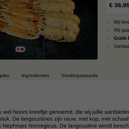
€ 36,9
Wij le
Wij ga
Gratis
Vandaa
pten
Ingredienten
Voedingswaarde
 wel Noors kreeftje genoemd, die wij jullie aanbied
tuk. De langoustines zijn rauw, met kop, met schaal 
s Nephrops Norvegicus. De langoustine wordt besc