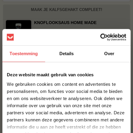
MAAK JE KALFSGEHAKT COMPLEET!
KNOFLOOKSAUS HOME MADE
€ 6,50
BBQUALITY BEEF RUB
Toestemming
Details
Over
€ 9,95
×
Deze website maakt gebruik van cookies
Bestel alles
We gebruiken cookies om content en advertenties te
personaliseren, om functies voor social media te bieden
en om ons websiteverkeer te analyseren. Ook delen we
10% korting op je
informatie over uw gebruik van onze site met onze
eerste bestelling*
partners voor social media, adverteren en analyse. Deze
Schrijf je in voor onze nieuwsbrief en ontvang direct
partners kunnen deze gegevens combineren met andere
10% korting op jouw eerste bestelling.
informatie die u aan ze heeft verstrekt of die ze hebben
VOORNAAM
*