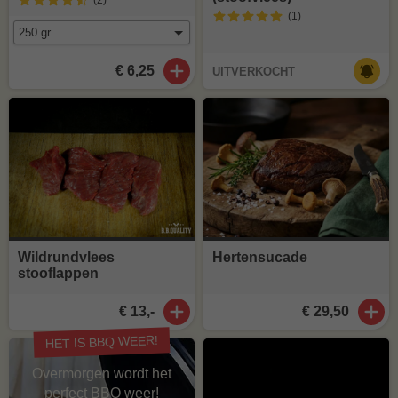
(2
)
(1
)
€ 6,25
UITVERKOCHT
Wildrundvlees
Hertensucade
stooflappen
€ 13,-
€ 29,50
HET IS BBQ WEER!
Overmorgen wordt het
perfect BBQ weer!