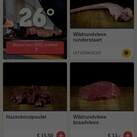
26°
Wildrundvlees
runderstaart
Bestel een BBQ pakket
UITVERKOCHT
Hazenboutpoulet
Wildrundvlees
braadvlees
€ 15,50
€ 13,-