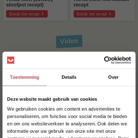
stoofpot recept)
recept
Bekijk het recept
Bekijk het recept
over
over
Texas
Herfst
stew
stoof
(cowboy
met
stoofpot
sucade
recept)
recept
Video
Toestemming
Details
Over
×
Deze website maakt gebruik van cookies
We gebruiken cookies om content en advertenties te
personaliseren, om functies voor social media te bieden
en om ons websiteverkeer te analyseren. Ook delen we
10% korting op je
informatie over uw gebruik van onze site met onze
eerste bestelling*