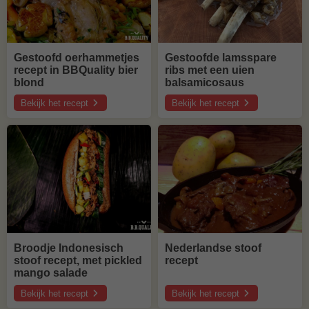
Gestoofd oerhammetjes
Gestoofde lamsspare
recept in BBQuality bier
ribs met een uien
blond
balsamicosaus
Bekijk het recept
Bekijk het recept
over
over
Gestoofd
Gestoofde
oerhammetjes
lamsspare
recept
ribs
in
met
BBQuality
een
bier
uien
blond
balsamicosaus
Broodje Indonesisch
Nederlandse stoof
stoof recept, met pickled
recept
mango salade
Bekijk het recept
Bekijk het recept
over
over
Broodje
Nederlandse