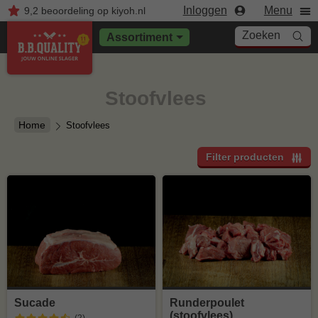
Inloggen
Menu
9,2
beoordeling
op kiyoh.nl
Zoeken
Assortiment
Stoofvlees
Home
Stoofvlees
Filter producten
Sucade
Runderpoulet
(stoofvlees)