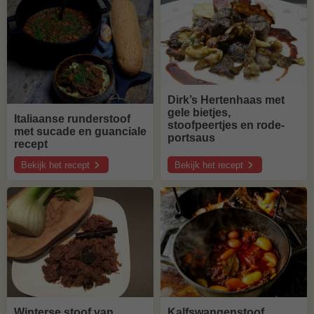
recept
recept
Dirk’s Hertenhaas met
gele bietjes,
Italiaanse runderstoof
stoofpeertjes en rode-
met sucade en guanciale
portsaus
recept
Bekijk het recept
Bekijk het recept
over
over
Italiaanse
Dirk’s
runderstoof
Hertenhaas
met
met
sucade
gele
en
bietjes,
guanciale
stoofpeertjes
recept
en
rode-
portsaus
Kalfswangenstoof
Winterse stoof van