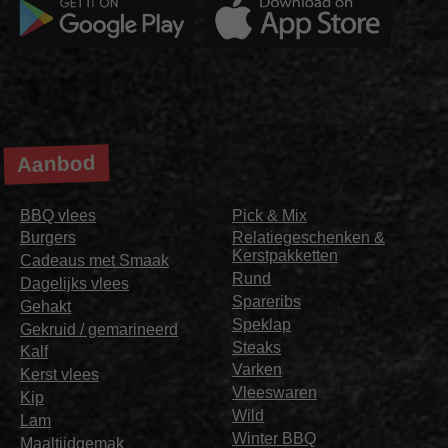
Aanbod
BBQ vlees
Pick & Mix
Burgers
Relatiegeschenken &
Kerstpakketten
Cadeaus met Smaak
Rund
Dagelijks vlees
Spareribs
Gehakt
Speklap
Gekruid / gemarineerd
Steaks
Kalf
Varken
Kerst vlees
Vleeswaren
Kip
Wild
Lam
Winter BBQ
Maaltijdgemak