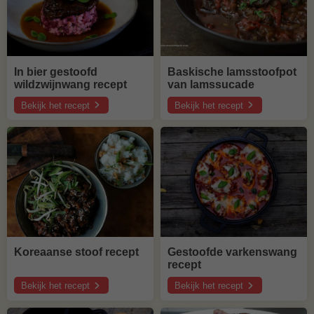
In bier gestoofd
Baskische lamsstoofpot
wildzwijnwang recept
van lamssucade
Bekijk het recept
Bekijk het recept
over
over
In
Baskische
bier
lamsstoofpot
gestoofd
van
wildzwijnwang
lamssucade
recept
Koreaanse stoof recept
Gestoofde varkenswang
recept
Bekijk het recept
Bekijk het recept
over
over
Koreaanse
Gestoofde
stoof
varkenswang