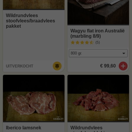
Wildrundvlees
stoofvlees/braadvlees
pakket
Wagyu flat iron Australië
(marbling 8/9)
(5
)
€ 99,60
UITVERKOCHT
Iberico lamsnek
Wildrundvlees