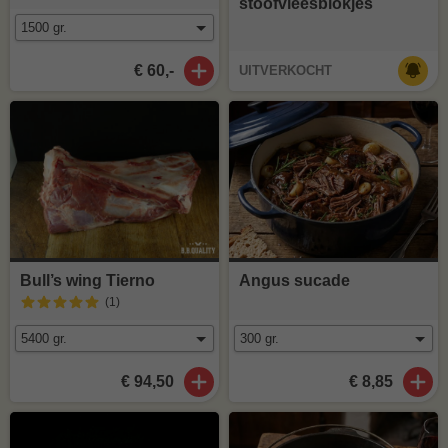
stoofvleesblokjes
€ 60,-
UITVERKOCHT
Bull’s wing Tierno
Angus sucade
(1
)
€ 94,50
€ 8,85