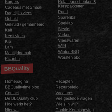
Burgers
Relatiegeschenken &
Kerstpakketten
Cadeaus met Smaak
Rund
Dagelijks vlees
Spareribs
Gehakt
Speklap
Gekruid / gemarineerd
Steaks
Kalf
Varken
Kerst vlees
Vleeswaren
Kip
Wild
Lam
Winter BBQ
Maaltijdgemak
Worsten bbq
Picanha
BBQuality
Homepagina
Recepten
BBQualitytime blog
Retourbeleid
Contact
Vacatures
De BBQuality club
Veelgestelde vragen
Hoe werkt het?
Wie zijn wij?
Nieuws
Cookie Kennisgeving