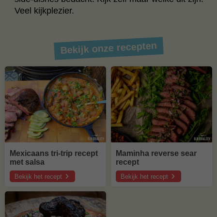
Veel kijkplezier.
Bekijk onze recepten
Mexicaans tri-trip recept
Maminha reverse sear
met salsa
recept
Bekijk het recept
Bekijk het recept
over
over
Mexicaans
Maminha
tri-
reverse
trip
sear
recept
recept
met
salsa