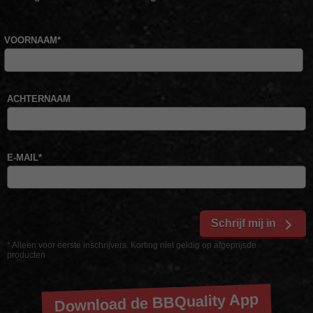
VOORNAAM
*
ACHTERNAAM
E-MAIL
*
Schrijf mij in
* Alleen voor eerste inschrijvers. Korting niet geldig op afgeprijsde
producten
Download de BBQuality App