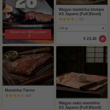
26°
Wagyu maminha blokjes
A5 Japans (Full Blood)
(1
)
Bestel een BBQ pakket
€ 23,40
Maminha Tierno
(11
)
Wagyu saku maminha
A5 Japans (Full Blood)