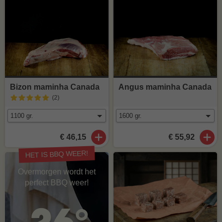
Bizon maminha Canada
Angus maminha Canada
(2
)
€ 46,15
€ 55,92
HET IS BBQ WEER!
Overmorgen wordt het
perfect BBQ weer!