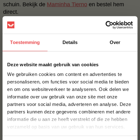
schuin. Bekijk de
Maminha Tierno
en bestel hem
direct.
Wagyu maminha blokjes A5 Japans (Full Blood)
Wil je een keer iets heel bijzonders proeven? Dan is
Toestemming
Details
Over
de Wagyu maminha blokjes A5 Japans een aanrader.
Dit vlees komt van honderd procent raszuivere
×
Japanse Black Wagyu runderen uit Miyazaki, met een
Deze website maakt gebruik van cookies
marmeringscore van 10 op de 12. De blokjes zijn
We gebruiken cookies om content en advertenties te
boterzacht en enorm vol van smaak.
personaliseren, om functies voor social media te bieden
en om ons websiteverkeer te analyseren. Ook delen we
Gril de blokjes kort en heet, zonder olie of boter, want
10% korting op je
informatie over uw gebruik van onze site met onze
eerste bestelling*
het vet smelt vanzelf al bij de minste hitte. Door het
partners voor social media, adverteren en analyse. Deze
hoge vetgehalte is honderd tot honderdvijftig gram al
Schrijf je in voor onze nieuwsbrief en ontvang direct
partners kunnen deze gegevens combineren met andere
ruim voldoende per persoon. Bekijk de
Wagyu
10% korting op jouw eerste bestelling.
informatie die u aan ze heeft verstrekt of die ze hebben
maminha blokjes A5 Japans (Full Blood)
en bestel ze
VOORNAAM
*
verzameld op basis van uw gebruik van hun services.
vandaag nog.