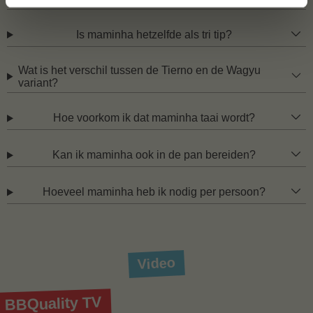
Is maminha hetzelfde als tri tip?
Wat is het verschil tussen de Tierno en de Wagyu
variant?
Hoe voorkom ik dat maminha taai wordt?
Kan ik maminha ook in de pan bereiden?
Hoeveel maminha heb ik nodig per persoon?
Video
BBQuality TV