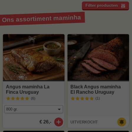
Filter producten
Ons assortiment maminha
Angus maminha La
Black Angus maminha
Finca Uruguay
El Rancho Uruguay
(6
)
(1
)
€ 26,-
UITVERKOCHT