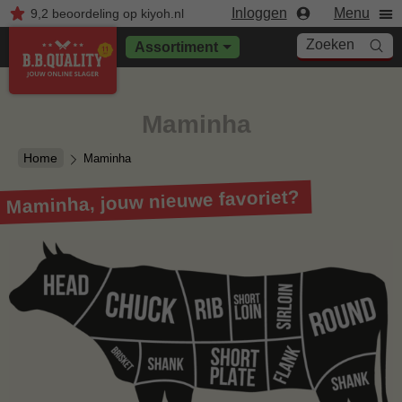
Inloggen
Menu
9,2
beoordeling
op kiyoh.nl
Zoeken
Assortiment
Maminha
Home
Maminha
Maminha, jouw nieuwe favoriet?