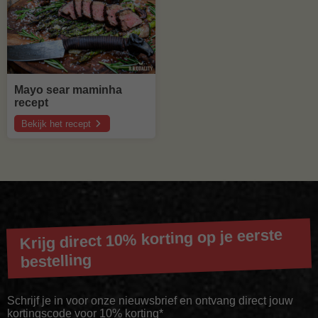
Mayo sear maminha
recept
Bekijk het recept
over
Mayo
sear
maminha
recept
Krijg direct 10% korting op je eerste
bestelling
Schrijf je in voor onze nieuwsbrief en ontvang direct jouw
kortingscode voor 10% korting*