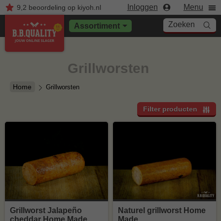
Inloggen
Menu
9,2
beoordeling
op kiyoh.nl
Zoeken
Assortiment
Grillworsten
Home
Grillworsten
Filter producten
Grillworst Jalapeño
Naturel grillworst Home
cheddar Home Made
Made