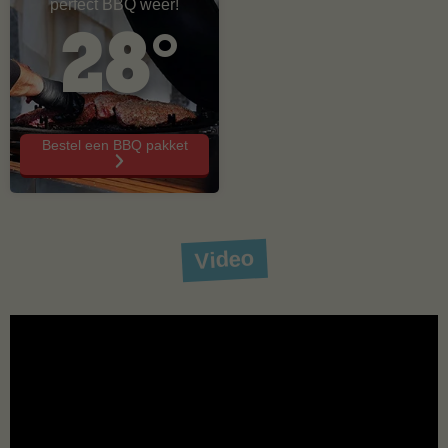
perfect BBQ weer!
28°
Bestel een BBQ pakket
Video