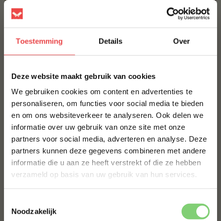
Toestemming
Details
Over
×
Deze website maakt gebruik van cookies
Veelgestelde vragen
We gebruiken cookies om content en advertenties te
personaliseren, om functies voor social media te bieden
en om ons websiteverkeer te analyseren. Ook delen we
10% korting op je
Welke soorten grillworsten biedt BBQuality aan?
informatie over uw gebruik van onze site met onze
eerste bestelling*
partners voor social media, adverteren en analyse. Deze
Schrijf je in voor onze nieuwsbrief en ontvang direct
Kan ik grillworsten invriezen?
partners kunnen deze gegevens combineren met andere
10% korting op jouw eerste bestelling.
informatie die u aan ze heeft verstrekt of die ze hebben
VOORNAAM
*
verzameld op basis van uw gebruik van hun services.
Hoe bewaar ik grillworsten?
Wat is het verschil tussen grillworsten en
Toestemmingsselectie
braadworsten?
ACHTERNAAM
*
Noodzakelijk