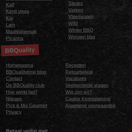
Steaks
Kalf
Varken
Kerst vlees
Vleeswaren
Kip
Wild
Lam
Winter BBQ
Maaltijdgemak
Worsten bbq
Picanha
BBQuality
Homepagina
Recepten
BBQualitytime blog
Retourbeleid
Contact
Vacatures
De BBQuality club
Veelgestelde vragen
Hoe werkt het?
Wie zijn wij?
Nieuws
Cookie Kennisgeving
Pick & Mix Gourmet
Algemene voorwaarden
Privacy
Betaal veilig met