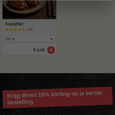
Kipdijfilet
(10
)
€ 4,40
Krijg direct 10% korting op je eerste
bestelling