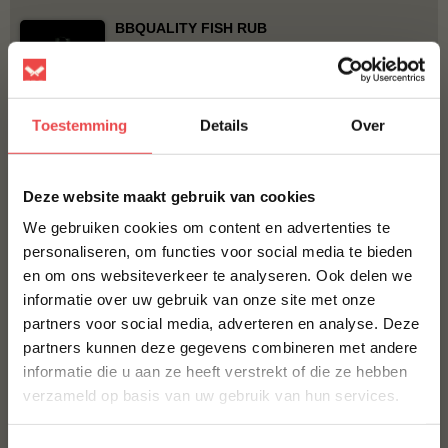
BBQUALITY FISH RUB
€ 10,50
Toestemming
Details
Over
Bestel alles
×
Deze website maakt gebruik van cookies
We gebruiken cookies om content en advertenties te
personaliseren, om functies voor social media te bieden
en om ons websiteverkeer te analyseren. Ook delen we
10% korting op je
informatie over uw gebruik van onze site met onze
eerste bestelling*
partners voor social media, adverteren en analyse. Deze
Schrijf je in voor onze nieuwsbrief en ontvang direct
Angus kogelbiefstuk
partners kunnen deze gegevens combineren met andere
10% korting op jouw eerste bestelling.
(9
)
informatie die u aan ze heeft verstrekt of die ze hebben
VOORNAAM
*
verzameld op basis van uw gebruik van hun services.
Jalapeño cheddar worst
Home Made Texas style
(41
)