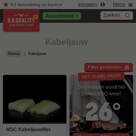
Inloggen
Menu
9,2
beoordeling
op kiyoh.nl
Zoeken
Assortiment
Kabeljauw
Home
Kabeljauw
Filter producten
HET IS BBQ WEER!
Overmorgen wordt het
perfect BBQ weer!
26°
MSC Kabeljauwfilet