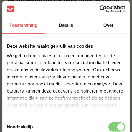
Een gezonde keuze voor jouw maaltijd
Kabeljauw is niet alleen een ontzettend lekkere vis,
maar is tegelijkertijd ook een gezonde en bewuste
Toestemming
Details
Over
keuze! De vis is mager, heeft een hoog eiwitgehalte
en is goede bron van vitamines en mineralen, zoals
×
vitamine B12, jodium en selenium. Het bevat ook
Deze website maakt gebruik van cookies
omega-3 vetzuren, die gunstig zijn voor hart- en
We gebruiken cookies om content en advertenties te
hersengezondheid. Daarnaast is kabeljauw vaak
personaliseren, om functies voor social media te bieden
lager in vetgehalte dan andere vette vissoorten,
en om ons websiteverkeer te analyseren. Ook delen we
waardoor het een perfect past bij een evenwichtige
10% korting op je
informatie over uw gebruik van onze site met onze
eerste bestelling*
levensstijl.
partners voor social media, adverteren en analyse. Deze
Schrijf je in voor onze nieuwsbrief en ontvang direct
Geniet van de lekkerste kabeljauw bij
partners kunnen deze gegevens combineren met andere
10% korting op jouw eerste bestelling.
BBQuality
informatie die u aan ze heeft verstrekt of die ze hebben
VOORNAAM
*
verzameld op basis van uw gebruik van hun services.
Pak nu deze kans en bestel de lekkerste kabeljauw
die je ooit gegeten hebt! Of het nu gaat om een
Toestemmingsselectie
kabeljauwfilet, -burger of -haas, de overheerlijke
ACHTERNAAM
*
Noodzakelijk
smaak van deze verse vis blaast je omver. Bestel met