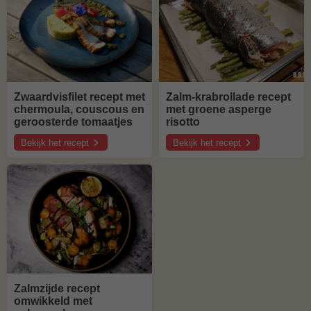
Zwaardvisfilet recept met
Zalm-krabrollade recept
chermoula, couscous en
met groene asperge
geroosterde tomaatjes
risotto
Bekijk het recept
Bekijk het recept
over
over
Zwaardvisfilet
Zalm-
recept
krabrollade
met
recept
chermoula,
met
couscous
groene
en
asperge
geroosterde
risotto
tomaatjes
Zalmzijde recept
omwikkeld met