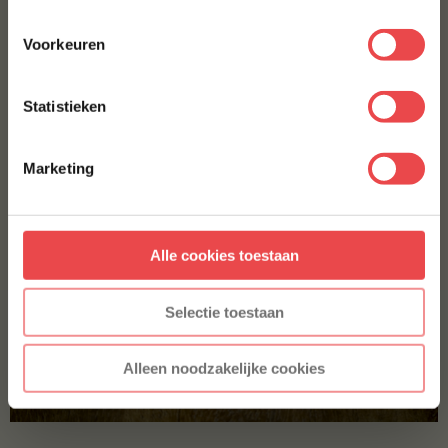
één druk op de knop, wij doen de rest!
Voorkeuren
E-MAILADRES
*
Statistieken
Met jouw aanmelding ga je akkoord met onze
algemene
voorwaarden.
Marketing
Aanmelden
Alle cookies toestaan
* Alleen voor nieuwe inschrijvers, korting niet geldig op reeds
afgeprijsde producten.
Selectie toestaan
Alleen noodzakelijke cookies