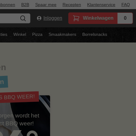
ubonnen
B2B
Spaar mee
Recepten
Klantenservice
FAQ
Inloggen
Winkelwagen
0
ties
Winkel
Pizza
Smaakmakers
Borrelsnacks
en
en
IS BBQ WEER!
rgen wordt het
ect BBQ weer!