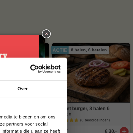
×
en, 6 betalen
8 halen, 6 betalen
ACTIE
je
Over
g*
brief en ontvang
ste bestelling.
, 8 halen 6
Brisket burger, 8 halen 6
betalen
 media te bieden en om ons
(4
beoordelingen
)
(6
beoordelingen
)
ze partners voor social
nformatie die u aan ze heeft
€ 27,-
€ 40,-
€ 30,-