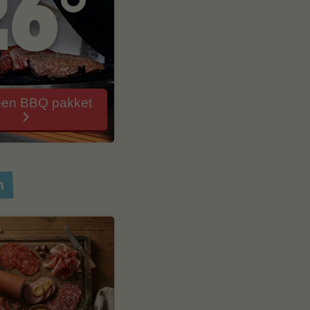
26°
een BBQ pakket
n