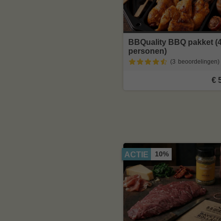
BBQuality BBQ pakket (
personen)
(3
beoordelingen
)
€ 
10%
ACTIE