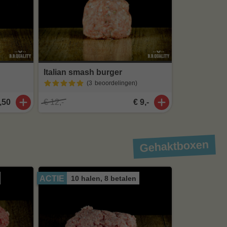
Italian smash burger
(3
beoordelingen
)
,50
€ 12,-
€ 9,-
Gehaktboxen
10 halen, 8 betalen
ACTIE