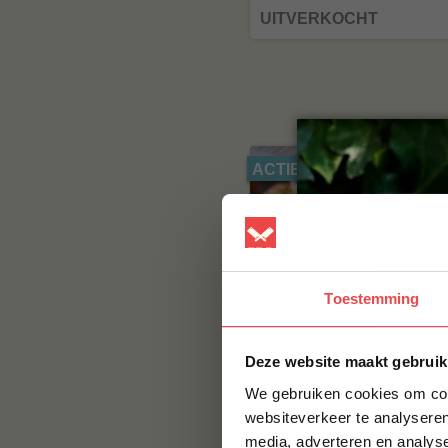
UITVERKOCHT
6 halen, 5 betalen
ACTIE
Toestemming
Deze website maakt gebruik
Angus burger, 6 halen 5
betalen
We gebruiken cookies om cont
(21
beoordelingen
websiteverkeer te analyseren
media, adverteren en analys
€ 30,-
€ 