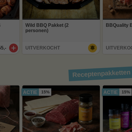
4
Wild BBQ Pakket (2
BBQuality 
personen)
55,-
UITVERKOCHT
UITVERKO
Receptenpakketten
15%
15%
ACTIE
ACTIE