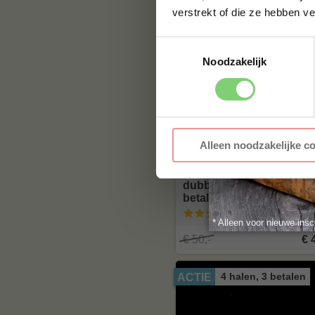
verstrekt of die ze hebben v
10 halen, 8 betalen
ACTIE
Toestemmingsselectie
Noodzakelijk
Alleen noodzakelijke c
Burger Nederlands
dubbeldoel, 10 halen 8
betalen
(5
beoordelingen
)
* Alleen voor nieuwe insc
€ 50,-
€ 
4 halen, 3 betalen
ACTIE