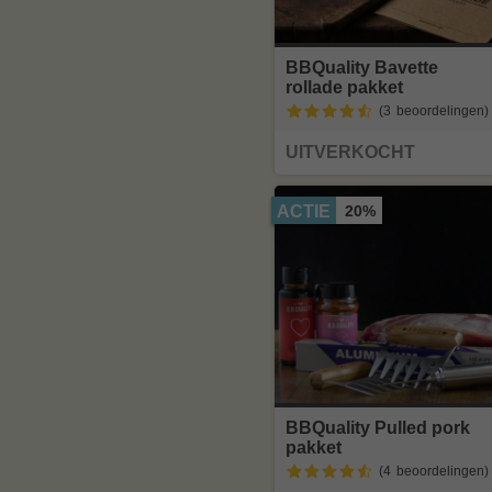
BBQuality Bavette
rollade pakket
(3
beoordelingen
)
UITVERKOCHT
20%
ACTIE
BBQuality Pulled pork
pakket
(4
beoordelingen
)