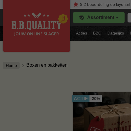
9,2
beoordeling
op kiyoh.nl
Z
Assortiment
je
f
s
Acties
BBQ
Dagelijks
vl
Boxen en pakketten
Home
20%
ACTIE