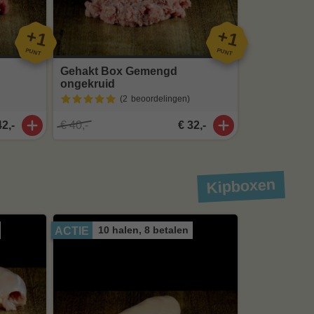
+
+
1
1
PUNT
PUNT
Gehakt Box Gemengd
ongekruid
(2
beoordelingen
)
42,-
€ 40,-
€ 32,-
Kipboxen
10 halen, 8 betalen
ACTIE