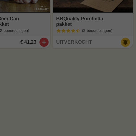
Beer Can
BBQuality Porchetta
kket
pakket
(2
beoordelingen
)
(2
beoordelingen
)
€ 41,23
UITVERKOCHT