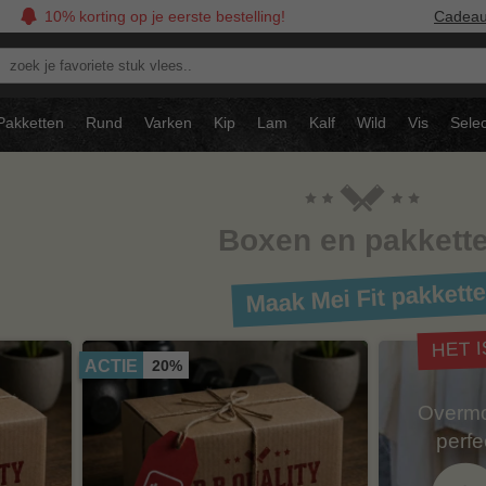
10% korting op je eerste bestelling!
Cadea
oek
avoriete
tuk
Pakketten
Rund
Varken
Kip
Lam
Kalf
Wild
Vis
Selec
ees..
Boxen en pakkett
Maak Mei Fit pakkett
HET 
20%
ACTIE
Overmo
perf