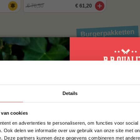
€ 76,50
€ 61,20
Burgerpakketten
20%
8 hal
ACTIE
ACTIE
10% korting op 
Details
eerste bestellin
Schrijf je in voor onze nieuws
 van cookies
direct 10% korting op jouw eer
BBQuality Burger
Beef burger
proefpakket
betalen
ent en advertenties te personaliseren, om functies voor social
VOORNAAM
*
)
(3
beoordelingen
)
. Ook delen we informatie over uw gebruik van onze site met on
e. Deze partners kunnen deze gegevens combineren met andere i
25,-
€ 38,50
€ 30,80
€ 38,-