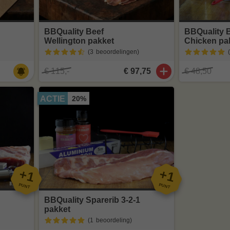
BBQuality Beef
BBQuality 
Wellington pakket
Chicken pa
(3
beoordelingen
)
€ 115,-
€ 97,75
€ 48,50
20%
ACTIE
+
+
1
1
PUNT
PUNT
BBQuality Sparerib 3-2-1
pakket
(1
beoordeling
)