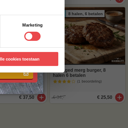
en, 6 betalen
8 halen, 6 betalen
ACTIE
Marketing
 met onze
algemene
lle cookies toestaan
uinness
Dry Aged merg burger, 8
alen 6 betalen
halen 6 betalen
(1
beoordeling
)
(1
beoordeling
)
€ 37,50
€ 34,-
€ 25,50