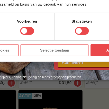
erzameld op basis van uw gebruik van hun services.
ACHTERNAAM
*
8 halen, 6 betalen
8 hal
ACTIE
ACTIE
Voorkeuren
Statistieken
E-MAILADRES
*
+
Met jouw aanmelding ga je akkoord
1
ookies
Selectie toestaan
A
voorwaarden.
PUNT
Dry Aged burger, 8 halen
Dry Aged G
Aanmelden
6 betalen
burger, 8 h
(8
beoordelingen
)
hrijvers, korting niet geldig op reeds afgeprijsde producten.
40,-
€ 42,-
€ 31,50
€ 50,-
25%
ACTIE