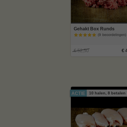
Gehakt Box Runds
(9
beoordelingen
)
€ 52,50
€ 
10 halen, 8 betalen
ACTIE