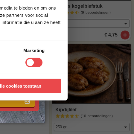
oende voor een
Angus kogelbiefstuk
 media te bieden en om ons
(9
beoordelingen
)
ze partners voor social
nformatie die u aan ze heeft
 een crunchy
€ 4,75
 vlees nóg
 jij jouw bbq
Marketing
ouw gasten
 met onze
algemene
lle cookies toestaan
getarische
at er in zit?
op: Dit product
eken, kijk dan
Kipdijfilet
(10
beoordelingen
)