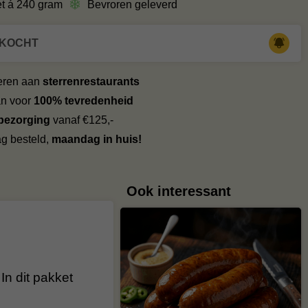
et á 240 gram
Bevroren geleverd
RKOCHT
veren aan
sterrenrestaurants
an voor
100% tevredenheid
 bezorging
vanaf €125,-
g besteld,
maandag in huis!
Ook interessant
In dit pakket