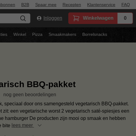
ubonnen
B2B
Spaar mee
Recepten
Klantenservice
FAQ
Inloggen
Winkelwagen
0
ties
Winkel
Pizza
Smaakmakers
Borrelsnacks
arisch BBQ-pakket
nog geen beoordelingen
jk, speciaal door ons samengesteld vegetarisch BBQ-pakket.
et zit: een vegetarische worst 2 vegetarisch saté-spiesjes een
he hamburger De producten zijn mooi op smaak en hebben
e bite
lees meer