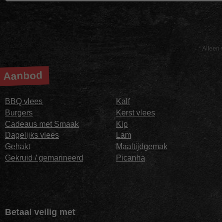
* Alleen 
Aanbod
BBQ vlees
Kalf
Burgers
Kerst vlees
Cadeaus met Smaak
Kip
Dagelijks vlees
Lam
Gehakt
Maaltijdgemak
Gekruid / gemarineerd
Picanha
Betaal veilig met