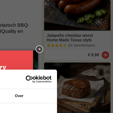
etarisch BBQ-
BQuality en
Jalapeño cheddar worst
Home Made Texas style
(41
beoordelingen
)
×
€ 8,99
? Of krijg je
 ons vega bbq
bbq.
je
Over
g*
00 per persoon
en hamburger.
brief en ontvang
ste bestelling.