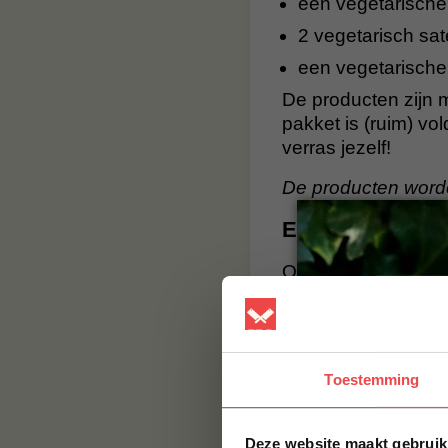
een vegetarische
2 vegetarisch sat
een vegetarisch
De producten zijn 
pakket is (ruim) vo
verras jezelf!
De producten word
Een vleesverva
Ook voor de bbq bes
eters die minder o
vlees. Zo kunnen z
Vegetarisch bbq
Toestemming
Dat hoeft helemaal 
klaar. Je ontvangt
Deze website maakt gebruik