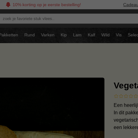
10% korting op je eerste bestelling!
Cadea
oek
avoriete
tuk
Pakketten
Rund
Varken
Kip
Lam
Kalf
Wild
Vis
Selec
ees..
Veget
Een heerli
In dit pakk
vegetarisc
een lekker