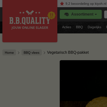
9,2
beoordeling
op kiyoh.nl
Z
Assortiment
je
f
s
Acties
BBQ
Dagelijks
vl
Vegetarisch BBQ-pakket
Home
BBQ vlees