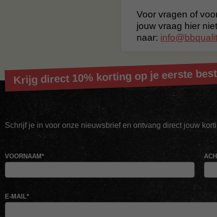
Voor vragen of voor
jouw vraag hier nie
naar:
info@bbqualit
Krijg direct 10% korting op je eerste best
Schrijf je in voor onze nieuwsbrief en ontvang direct jouw kor
VOORNAAM
*
AC
E-MAIL
*