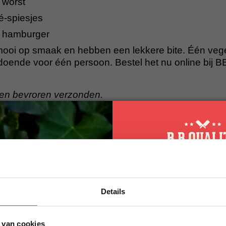
 worst
é-spiesjes
e hamburger
mooi op smaak en hebben een lekkere bite. Één veg
ldoende voor één persoon. Bestel het nu online bij B
en bevroren verzonden.
nger op je BBQ
taan er lekkere vleesvervangers. Ben je vegetarisch
f geen vlees eten? Ook zij kunnen aanschuiven met
e gewoon samen met jou genieten van de gezellige 
10% korting op 
 vlees duur?
Details
eerste bestellin
niet! Met dit vegetarische bbq vlees ben je voor
€5,
 een vegetarische braadworst, een satéspiesje en e
Schrijf je in voor onze nieuws
 van cookies
direct 10% korting op jouw eer