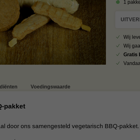
1 pakk
UITVE
Wij le
Wij ga
Gratis
Vandaa
ediënten
Voedingswaarde
Q-pakket
iaal door ons samengesteld vegetarisch BBQ-pakket. 