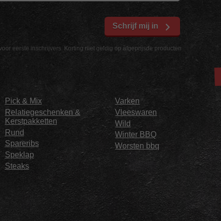
Schrijf mij in
voor eerste inschrijvers. Korting niet geldig op afgeprijsde producten
Pick & Mix
Varken
Relatiegeschenken &
Vleeswaren
Kerstpakketten
Wild
Rund
Winter BBQ
Spareribs
Worsten bbq
Speklap
Steaks