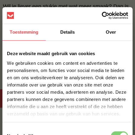
Wil je liever een stukje met wat meer smaak? Dan is
de Iberico varkenshaas een goede keuze. Dit
varkenshaasje komt van het Iberico varken en bevat
wat meer vet dan de gewone variant, wat voor extra
Toestemming
Details
Over
sappigheid en smaak zorgt.
Sla het dunne uiteinde ook hier dubbel voor een
×
Deze website maakt gebruik van cookies
gelijkmatige garing en gaar niet te lang door, anders
droogt het vlees uit. Bekijk de
Iberico varkenshaas
en
We gebruiken cookies om content en advertenties te
bestel hem vandaag nog.
personaliseren, om functies voor social media te bieden
en om ons websiteverkeer te analyseren. Ook delen we
10% korting op je
informatie over uw gebruik van onze site met onze
eerste bestelling*
Snel en eenvoudig varkenshaas kopen
partners voor social media, adverteren en analyse. Deze
Schrijf je in voor onze nieuwsbrief en ontvang direct
partners kunnen deze gegevens combineren met andere
bij BBQuality
10% korting op jouw eerste bestelling.
informatie die u aan ze heeft verstrekt of die ze hebben
VOORNAAM
*
verzameld op basis van uw gebruik van hun services.
Onze varkenshaas wordt uitgezocht door ons
slagersteam op kleur en structuur, zodat je altijd een
Toestemmingsselectie
mals stuk vlees krijgt. Onze klanten waarderen dat en
ACHTERNAAM
*