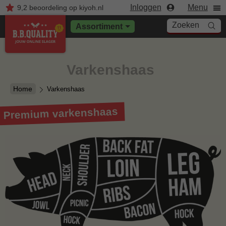
Inloggen
Menu
9,2
beoordeling
op kiyoh.nl
Zoeken
Assortiment
Varkenshaas
Home
Varkenshaas
Premium varkenshaas