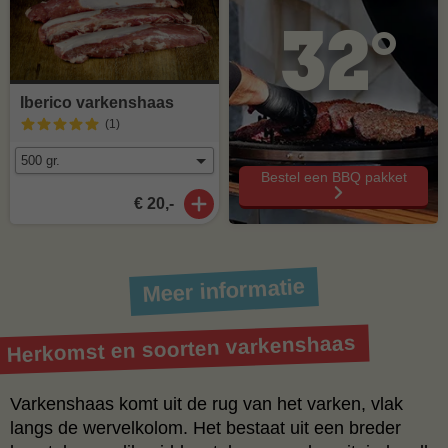
32°
Iberico varkenshaas
(1
)
Bestel een BBQ pakket
€ 20,-
Meer informatie
Herkomst en soorten varkenshaas
Varkenshaas komt uit de rug van het varken, vlak
langs de wervelkolom. Het bestaat uit een breder