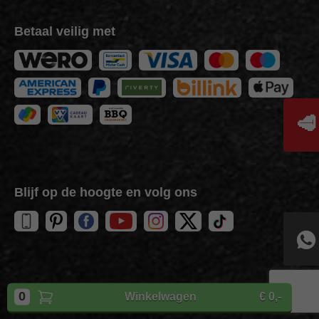
Betaal veilig met
🥩
Blijf op de hoogte en volg ons
Copyright
BBQuality
| 2026
0
Winkelwagen
€ 0,-