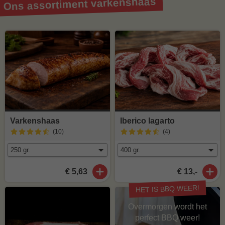
Ons assortiment varkenshaas
Varkenshaas
Iberico lagarto
(10
)
(4
)
€ 5,63
€ 13,-
HET IS BBQ WEER!
Overmorgen wordt het
perfect BBQ weer!