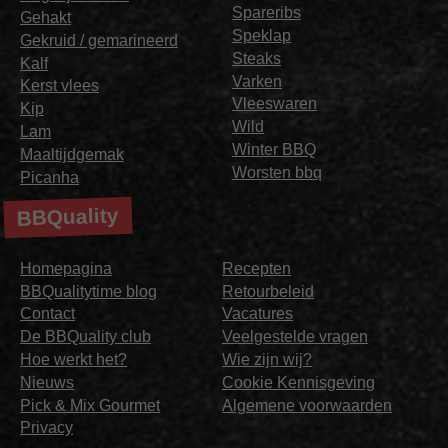
Spareribs
Gehakt
Speklap
Gekruid / gemarineerd
Steaks
Kalf
Varken
Kerst vlees
Vleeswaren
Kip
Wild
Lam
Winter BBQ
Maaltijdgemak
Worsten bbq
Picanha
BBQuality
Homepagina
Recepten
BBQualitytime blog
Retourbeleid
Contact
Vacatures
De BBQuality club
Veelgestelde vragen
Hoe werkt het?
Wie zijn wij?
Nieuws
Cookie Kennisgeving
Pick & Mix Gourmet
Algemene voorwaarden
Privacy