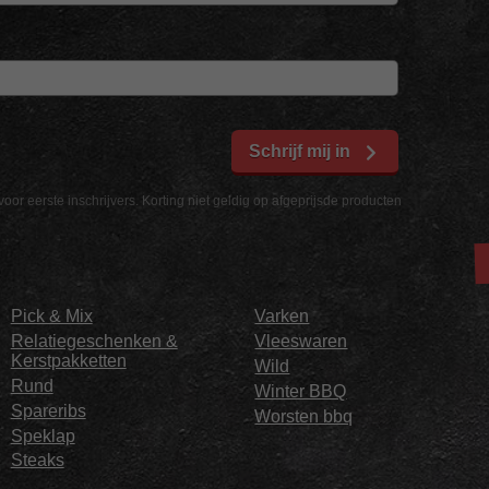
Schrijf mij in
voor eerste inschrijvers. Korting niet geldig op afgeprijsde producten
Pick & Mix
Varken
Relatiegeschenken &
Vleeswaren
Kerstpakketten
Wild
Rund
Winter BBQ
Spareribs
Worsten bbq
Speklap
Steaks