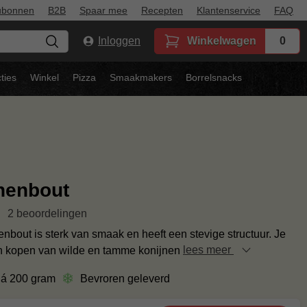
ubonnen
B2B
Spaar mee
Recepten
Klantenservice
FAQ
Inloggen
Winkelwagen
0
ties
Winkel
Pizza
Smaakmakers
Borrelsnacks
nenbout
2 beoordelingen
nbout is sterk van smaak en heeft een stevige structuur. Je
n kopen van wilde en tamme konijnen
lees meer
 á 200 gram
Bevroren geleverd