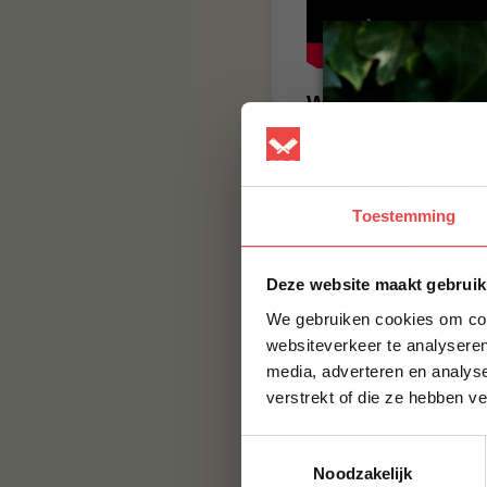
Wil je nog meer 
gratis op ons You
Konijnenvlees i
Toestemming
Konijnenvlees is rij
heel vet en het vet
vetzuren en voor bi
Deze website maakt gebruik
Ook bevat het vlee
We gebruiken cookies om cont
gezonde combinatie
websiteverkeer te analyseren
media, adverteren en analys
BBQuality
verstrekt of die ze hebben v
BBQuality staat voo
Toestemmingsselectie
smaak, maar met e
Noodzakelijk
smaak brengen. Bes