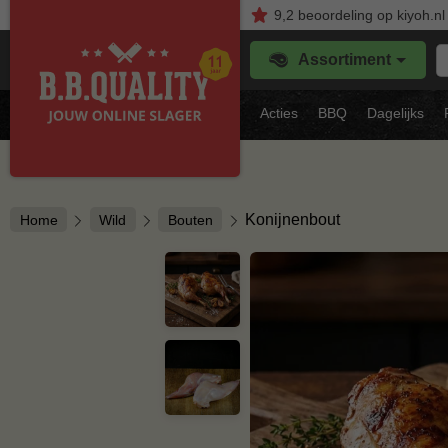
9,2
beoordeling
op kiyoh.nl
Z
Assortiment
je
f
s
Acties
BBQ
Dagelijks
vl
Konijnenbout
Home
Wild
Bouten