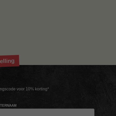
elling
tingscode voor 10% korting*
HTERNAAM