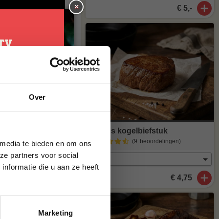
×
€ 5,-
er je dan
je
Over
g*
Het is niet vet
erde verzadigde
brief en ontvang
igde vetzuren.
ste bestelling.
Angus kogelbiefstuk
-vetzuren. Deze
(9
beoordelingen
)
 media te bieden en om ons
ze partners voor social
nformatie die u aan ze heeft
€ 4,75
al heerlijk van
t meer op
Marketing
maak van