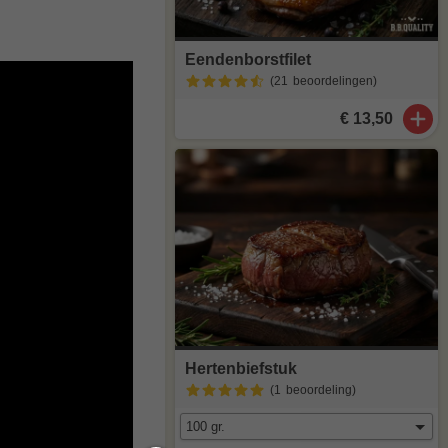
Eendenborstfilet
(21
beoordelingen
)
€ 13,50
Hertenbiefstuk
(1
beoordeling
)