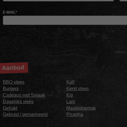
E-MAIL
*
* Alleen 
Aanbod
BBQ vlees
Kalf
Burgers
Kerst vlees
Cadeaus met Smaak
Kip
Dagelijks vlees
Lam
Gehakt
Maaltijdgemak
Gekruid / gemarineerd
Picanha