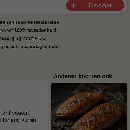
Toevoegen
veren aan
sterrenrestaurants
an voor
100% tevredenheid
 bezorging
vanaf €125,-
g besteld,
maandag in huis!
Anderen kochten ook
 kunt bouten
n tamme konijn,