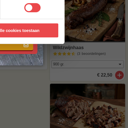
 met onze
algemene
agen
. Staat
lle cookies toestaan
stuur een mailtje
Wildzwijnhaas
(3
beoordelingen
)
€ 22,50