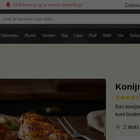
10% korting op je eerste bestelling!
Cadea
oek
avoriete
tuk
Pakketten
Rund
Varken
Kip
Lam
Kalf
Wild
Vis
Selec
ees..
Konij
Een konijne
kunt boute
2 stuks