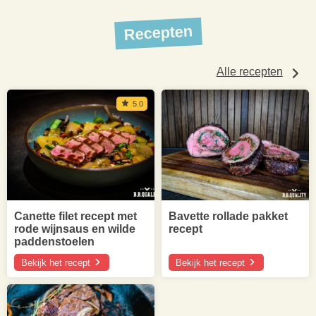
Recepten
Alle recepten
5.0
Canette filet recept met
Bavette rollade pakket
rode wijnsaus en wilde
recept
paddenstoelen
Bekijk het recept
Bekijk het recept
over
over
Canette
Bavette
filet
rollade
recept
pakket
met
recept
rode