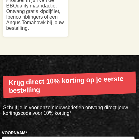
Profiteer in juli van de
BBQuality maandactie.
Ontvang gratis kipdijfilet,
Iberico ribfingers of een
Angus Tomahawk bij jouw
bestelling.
Krijg direct 10% korting op je eerste
bestelling
Schrijf je in voor onze nieuwsbrief en ontvang direct jouw
kortingscode voor 10% korting*
VOORNAAM
*