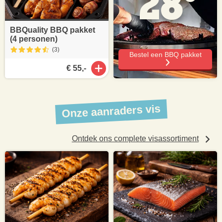
28°
BBQuality BBQ pakket
(4 personen)
(3
)
Bestel een BBQ pakket
€ 55,-
Onze aanraders vis
Ontdek ons complete visassortiment