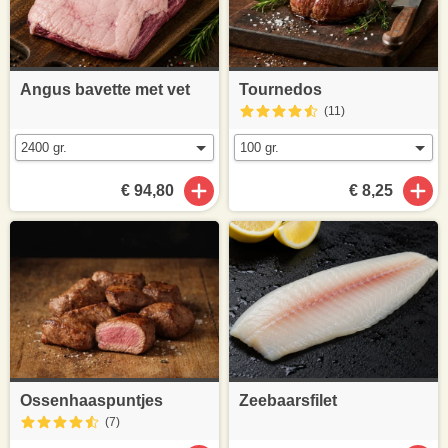
Angus bavette met vet
Tournedos
(11
)
€ 94,80
€ 8,25
Ossenhaaspuntjes
Zeebaarsfilet
(7
)