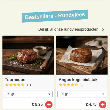
Bestsellers - Rundvlees
Bekijk al onze rundvleesproducten
Tournedos
Angus kogelbiefstuk
(11
)
(9
)
€ 8,25
€ 4,75