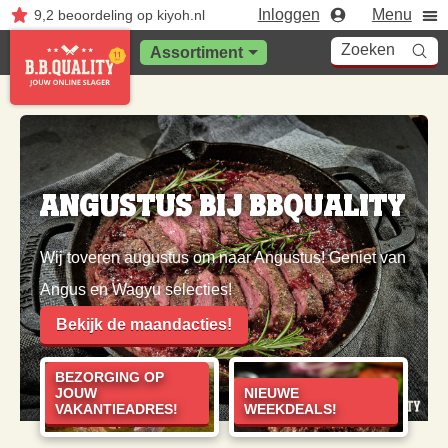
Inloggen
Menu
9,2
beoordeling
op kiyoh.nl
Zoeken
Assortiment
Angustus bij BBQuality
Wij toveren augustus om naar Angustus! Geniet van
Angus en Wagyu selecties!
Bekijk de maandacties!
BEZORGING OP
JOUW
NIEUWE
VAKANTIEADRES!
WEEKDEALS!