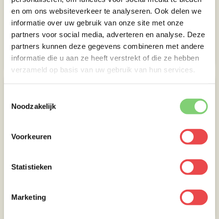
en om ons websiteverkeer te analyseren. Ook delen we
Kipdijfilet
Kip cordon bleu
informatie over uw gebruik van onze site met onze
(10
)
(2
)
partners voor social media, adverteren en analyse. Deze
partners kunnen deze gegevens combineren met andere
informatie die u aan ze heeft verstrekt of die ze hebben
€ 4,40
€ 4,-
verzameld op basis van uw gebruik van hun services.
Toestemmingsselectie
Noodzakelijk
Voorkeuren
Kippenvleugels
Kipshoarma
Statistieken
(2
)
Marketing
€ 4,75
€ 4,-