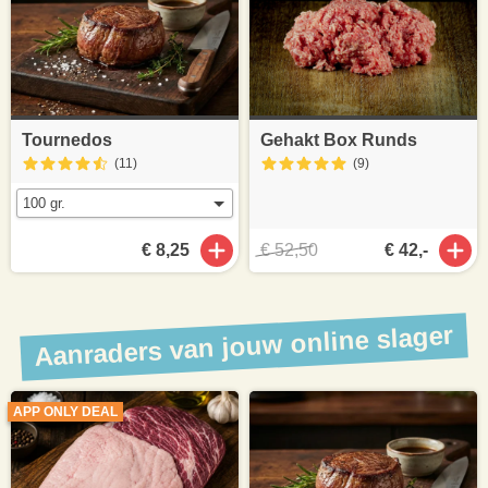
Tournedos
Gehakt Box Runds
(11
)
(9
)
€ 8,25
€ 52,50
€ 42,-
Aanraders van jouw online slager
APP ONLY DEAL