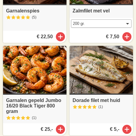
Garnalenspies
Zalmfilet met vel
(5
)
€ 22,50
€ 7,50
Garnalen gepeld Jumbo
Dorade filet met huid
16/20 Black Tiger 800
(1
)
gram
(1
)
€ 25,-
€ 5,-