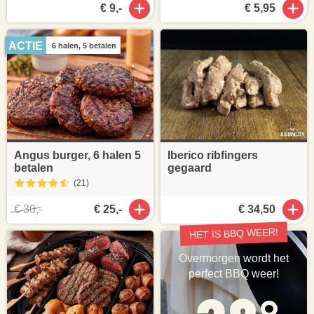
€ 9,-
€ 5,95
ACTIE
6 halen, 5 betalen
Angus burger, 6 halen 5
Iberico ribfingers
betalen
gegaard
(21
)
€ 30,-
€ 25,-
€ 34,50
HET IS BBQ WEER!
Overmorgen wordt het
perfect BBQ weer!