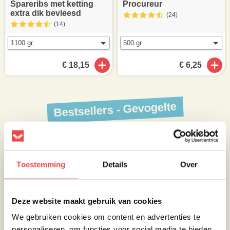
Spareribs met ketting
Procureur
extra dik bevleesd
(24
)
(14
)
€ 18,15
€ 6,25
Bestsellers - Gevogelte
Bekijk al onze kipproducten
Toestemming
Details
Over
Deze website maakt gebruik van cookies
We gebruiken cookies om content en advertenties te
personaliseren, om functies voor social media te bieden