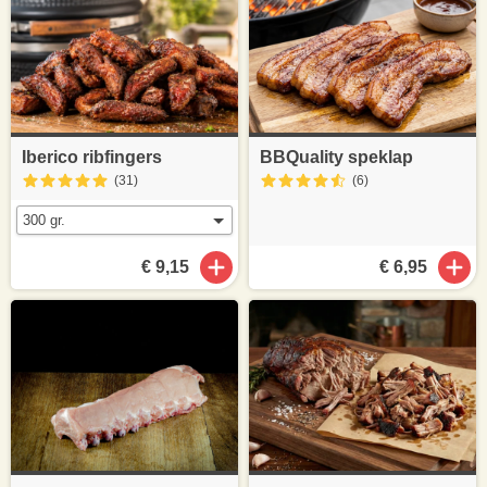
Iberico ribfingers
BBQuality speklap
(31
)
(6
)
€ 9,15
€ 6,95