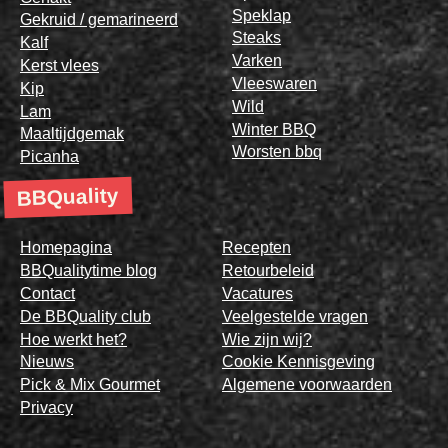
Speklap
Gekruid / gemarineerd
Steaks
Kalf
Varken
Kerst vlees
Vleeswaren
Kip
Wild
Lam
Winter BBQ
Maaltijdgemak
Worsten bbq
Picanha
BBQuality
Homepagina
Recepten
BBQualitytime blog
Retourbeleid
Contact
Vacatures
De BBQuality club
Veelgestelde vragen
Hoe werkt het?
Wie zijn wij?
Nieuws
Cookie Kennisgeving
Pick & Mix Gourmet
Algemene voorwaarden
Privacy