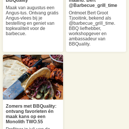
BBQuality
maand: Bert
@Barbecue_grill_time
Maak van augustus een
Angus-tus. Ontvang gratis
Ontmoet Bert Groot
Angus-vlees bij je
Tjooitink, bekend als
bestelling en geniet van
@barbecue_grill_time.
topkwaliteit voor de
BBQ liefhebber,
barbecue.
workshopgever en
ambassadeur van
BBQuality.
Zomers met BBQuality:
ontvang favorieten én
maak kans op een
Monolith TWO.55