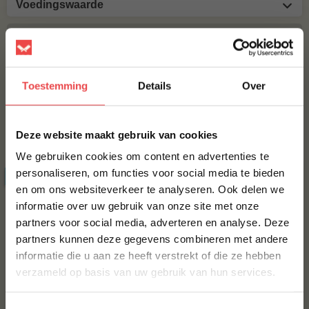
Voedingswaarde
MAAK JE KIPDIJFILETBLOKJES COMPLEET!
BBQUALITY CHICKEN RUB
Toestemming
Details
Over
€ 9,95
×
Bestel alles
Deze website maakt gebruik van cookies
We gebruiken cookies om content en advertenties te
personaliseren, om functies voor social media te bieden
ACTIE
6 halen, 5 betalen
en om ons websiteverkeer te analyseren. Ook delen we
10% korting op je
informatie over uw gebruik van onze site met onze
eerste bestelling*
partners voor social media, adverteren en analyse. Deze
Schrijf je in voor onze nieuwsbrief en ontvang direct
partners kunnen deze gegevens combineren met andere
10% korting op jouw eerste bestelling.
informatie die u aan ze heeft verstrekt of die ze hebben
VOORNAAM
*
verzameld op basis van uw gebruik van hun services.
Angus burger, 6 halen 5
Rundergehakt 250 gram
betalen