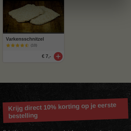
Varkensschnitzel
(10
)
€ 7,-
Krijg direct 10% korting op je eerste
bestelling