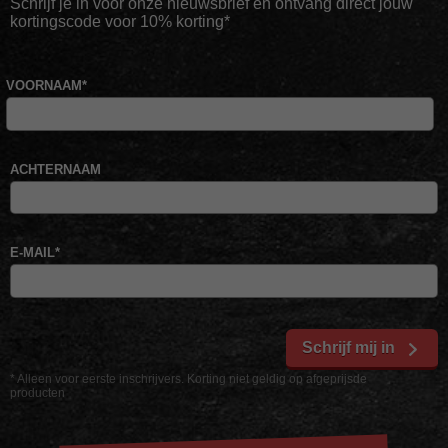
Schrijf je in voor onze nieuwsbrief en ontvang direct jouw
kortingscode voor 10% korting*
VOORNAAM
*
ACHTERNAAM
E-MAIL
*
Schrijf mij in
* Alleen voor eerste inschrijvers. Korting niet geldig op afgeprijsde
producten