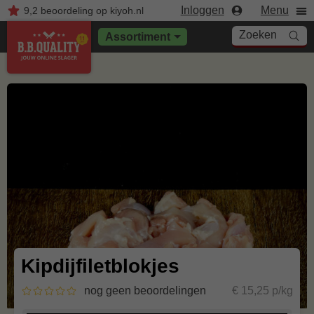
Inloggen
Menu
9,2
beoordeling
op kiyoh.nl
Zoeken
Assortiment
Kipdijfiletblokjes
nog geen beoordelingen
€ 15,25 p/kg