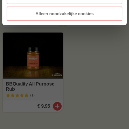
Alleen noodzakelijke cookies
€ 9,95
€ 12,65
BBQuality All Purpose
Rub
(1
)
€ 9,95