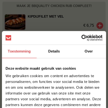
MAAK JE BBQUALITY CHICKEN RUB COMPLEET!
KIPDIJFILET MET VEL
€ 6,75
BBQUALITY THE ORIGINAL
€ 6,95
Toestemming
Details
Over
ROOKSNIPPERS HICKORY
×
€ 5,50
Deze website maakt gebruik van cookies
We gebruiken cookies om content en advertenties te
Bestel alles
personaliseren, om functies voor social media te bieden
en om ons websiteverkeer te analyseren. Ook delen we
10% korting op je
informatie over uw gebruik van onze site met onze
eerste bestelling*
partners voor social media, adverteren en analyse. Deze
Schrijf je in voor onze nieuwsbrief en ontvang direct
partners kunnen deze gegevens combineren met andere
10% korting op jouw eerste bestelling.