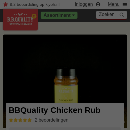
Inloggen
Menu
9,2
beoordeling
op kiyoh.nl
Zoeken
Assortiment
BBQuality Chicken Rub
2 beoordelingen