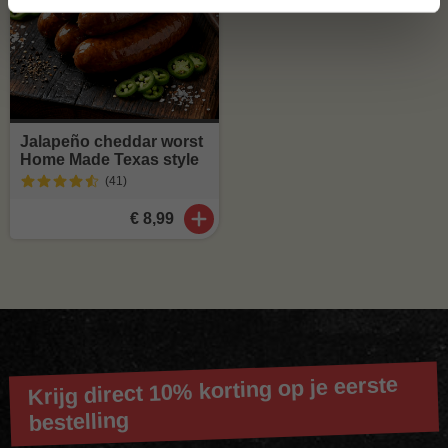
Jalapeño cheddar worst
Home Made Texas style
(41
)
€ 8,99
Krijg direct 10% korting op je eerste
bestelling