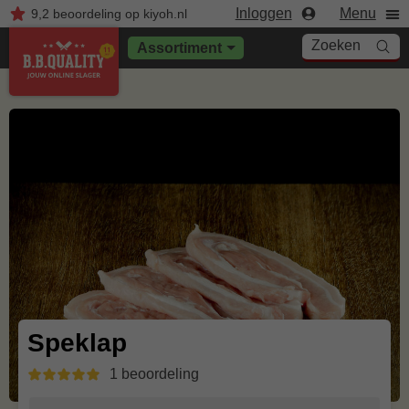
Inloggen
Menu
9,2
beoordeling
op kiyoh.nl
Zoeken
Assortiment
Speklap
1 beoordeling