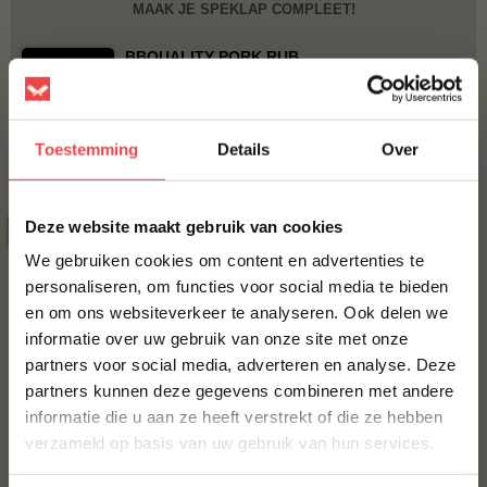
MAAK JE SPEKLAP COMPLEET!
BBQUALITY PORK RUB
€ 9,95
Toestemming
Details
Over
Bestel alles
×
Deze website maakt gebruik van cookies
ACTIE
SPAARTOPPER
6 halen, 5 betalen
We gebruiken cookies om content en advertenties te
personaliseren, om functies voor social media te bieden
en om ons websiteverkeer te analyseren. Ook delen we
10% korting op je
informatie over uw gebruik van onze site met onze
eerste bestelling*
partners voor social media, adverteren en analyse. Deze
Schrijf je in voor onze nieuwsbrief en ontvang direct
partners kunnen deze gegevens combineren met andere
10% korting op jouw eerste bestelling.
Angus burger, 6 halen 5
Varkensschnitzel
informatie die u aan ze heeft verstrekt of die ze hebben
betalen
(10
)
VOORNAAM
*
verzameld op basis van uw gebruik van hun services.
(21
)
€ 30,-
€ 25,-
€ 7,-