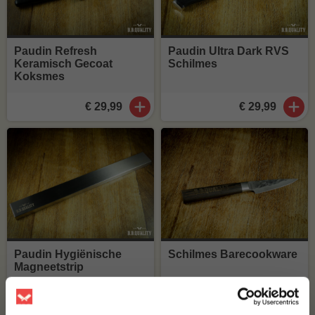
Paudin Refresh
Paudin Ultra Dark RVS
Keramisch Gecoat
Schilmes
Koksmes
€ 29,99
€ 29,99
Paudin Hygiënische
Schilmes Barecookware
Magneetstrip
€ 39,99
€ 39,-