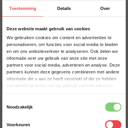
Toestemming
Details
Over
×
Deze website maakt gebruik van cookies
We gebruiken cookies om content en advertenties te
personaliseren, om functies voor social media te bieden
en om ons websiteverkeer te analyseren. Ook delen we
10% korting op je
Broodmes
Magneetblok voor
Barecookware
messen Barecookware
informatie over uw gebruik van onze site met onze
eerste bestelling*
partners voor social media, adverteren en analyse. Deze
Schrijf je in voor onze nieuwsbrief en ontvang direct
€ 79,-
€ 149,-
partners kunnen deze gegevens combineren met andere
10% korting op jouw eerste bestelling.
informatie die u aan ze heeft verstrekt of die ze hebben
VOORNAAM
*
ACTIE
verzameld op basis van uw gebruik van hun services.
20%
Toestemmingsselectie
ACHTERNAAM
*
Noodzakelijk
Voorkeuren