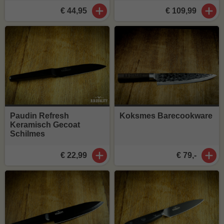
€ 44,95
€ 109,99
Paudin Refresh
Koksmes Barecookware
Keramisch Gecoat
Schilmes
€ 22,99
€ 79,-