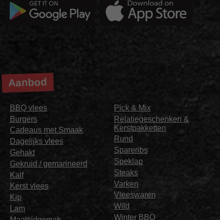
Aanbod
BBQ vlees
Pick & Mix
Burgers
Relatiegeschenken &
Kerstpakketten
Cadeaus met Smaak
Rund
Dagelijks vlees
Spareribs
Gehakt
Speklap
Gekruid / gemarineerd
Steaks
Kalf
Varken
Kerst vlees
Vleeswaren
Kip
Wild
Lam
Winter BBQ
Maaltijdgemak