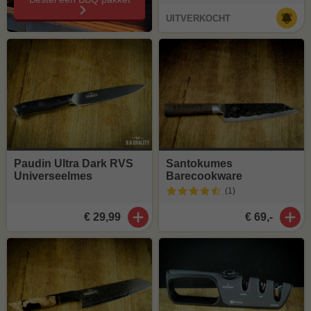
UITVERKOCHT
Paudin Ultra Dark RVS
Santokumes
Universeelmes
Barecookware
(1
)
€ 29,99
€ 69,-