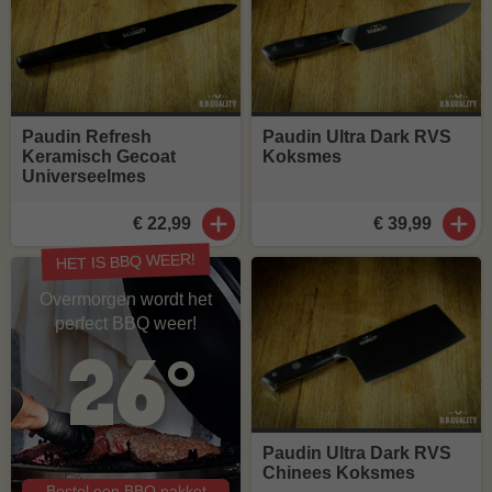
Paudin Refresh
Paudin Ultra Dark RVS
Keramisch Gecoat
Koksmes
Universeelmes
€ 22,99
€ 39,99
HET IS BBQ WEER!
Overmorgen wordt het
perfect BBQ weer!
26°
Paudin Ultra Dark RVS
Chinees Koksmes
Bestel een BBQ pakket