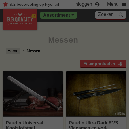
Inloggen
Menu
9,2
beoordeling
op kiyoh.nl
Zoeken
Assortiment
Messen
Home
Messen
Filter producten
Paudin Universal
Paudin Ultra Dark RVS
Koolstofstaal
Vleesmes en vork