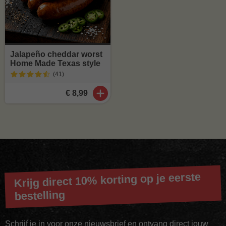
Jalapeño cheddar worst
Home Made Texas style
(41
)
€ 8,99
Krijg direct 10% korting op je eerste
bestelling
Schrijf je in voor onze nieuwsbrief en ontvang direct jouw