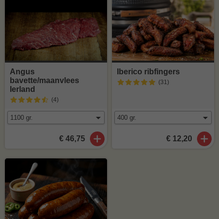
Angus
Iberico ribfingers
bavette/maanvlees
(31
)
Ierland
(4
)
€ 46,75
€ 12,20