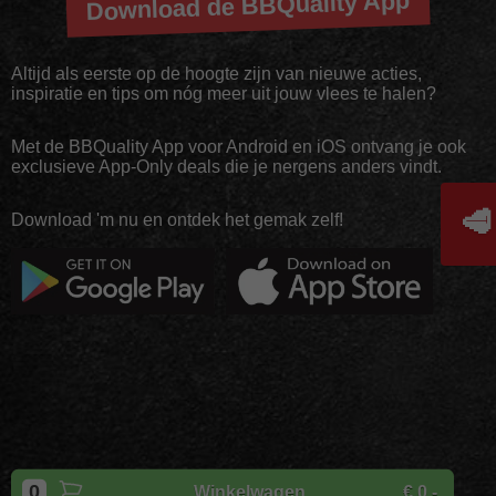
Download de BBQuality App
Altijd als eerste op de hoogte zijn van nieuwe acties,
inspiratie en tips om nóg meer uit jouw vlees te halen?
Met de BBQuality App voor Android en iOS ontvang je ook
exclusieve App-Only deals die je nergens anders vindt.
🥩
Download 'm nu en ontdek het gemak zelf!
Copyright
BBQuality
| 2026
0
Winkelwagen
€ 0,-