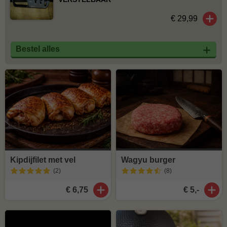
€ 29,99
Bestel alles
Kipdijfilet met vel
Wagyu burger
(2
)
(8
)
€ 6,75
€ 5,-