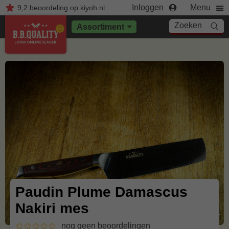
Inloggen
Menu
9,2
beoordeling
op kiyoh.nl
Zoeken
Assortiment
Paudin Plume Damascus
Nakiri mes
nog geen beoordelingen