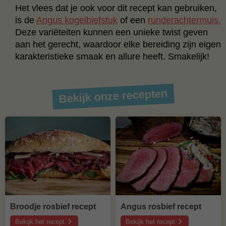
Het vlees dat je ook voor dit recept kan gebruiken,
is de
Angus kogelbiefstuk
of een
runderachtermuis.
Deze variëteiten kunnen een unieke twist geven
aan het gerecht, waardoor elke bereiding zijn eigen
karakteristieke smaak en allure heeft. Smakelijk!
Bekijk onze recepten
Broodje rosbief recept
Angus rosbief recept
Bekijk het recept
Bekijk het recept
over
over