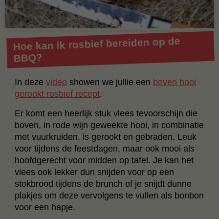
Hoe kan ik rosbief bereiden op de
BBQ?
In deze
video
showen we jullie een
boven hooi
gerookt rosbief recept
.
Er komt een heerlijk stuk vlees tevoorschijn die
boven, in rode wijn geweekte hooi, in combinatie
met vuurkruiden, is gerookt en gebraden. Leuk
voor tijdens de feestdagen, maar ook mooi als
hoofdgerecht voor midden op tafel. Je kan het
vlees ook lekker dun snijden voor op een
stokbrood tijdens de brunch of je snijdt dunne
plakjes om deze vervolgens te vullen als bonbon
voor een hapje.