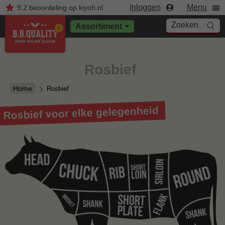
Inloggen
Menu
9,2
beoordeling
op kiyoh.nl
Zoeken
Assortiment
Rosbief
Home
Rosbief
Rosbief voor elke gelegenheid