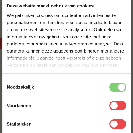
gewoon een lekker broodje wilt, bij BBQuality bestel
Deze website maakt gebruik van cookies
je altijd met vertrouwen. Ontdek het assortiment en
We gebruiken cookies om content en advertenties te
bestel eenvoudig online.
personaliseren, om functies voor social media te bieden
en om ons websiteverkeer te analyseren. Ook delen we
10% korting op je
informatie over uw gebruik van onze site met onze
eerste bestelling*
Veelgestelde vragen over rosbief
partners voor social media, adverteren en analyse. Deze
Schrijf je in voor onze nieuwsbrief en ontvang direct
partners kunnen deze gegevens combineren met andere
10% korting op jouw eerste bestelling.
informatie die u aan ze heeft verstrekt of die ze hebben
Wat is het verschil tussen rosbief en rundermuis?
VOORNAAM
*
verzameld op basis van uw gebruik van hun services.
Kan ik rosbief ook koud serveren?
Toestemmingsselectie
ACHTERNAAM
*
Noodzakelijk
Wat is de ideale kerntemperatuur voor rosbief?
Voorkeuren
Moet ik rosbief marineren?
E-MAILADRES
*
Hoe lang moet rosbief rusten na bereiding?
Statistieken