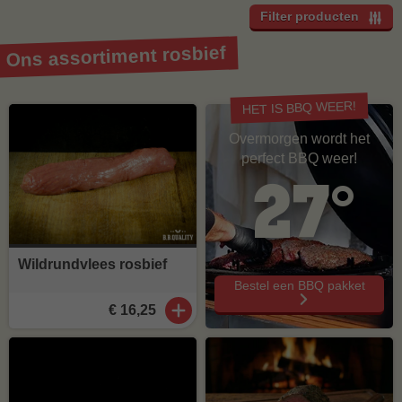
Filter producten
Ons assortiment rosbief
HET IS BBQ WEER!
Overmorgen wordt het
perfect BBQ weer!
27°
Wildrundvlees rosbief
Bestel een BBQ pakket
€ 16,25