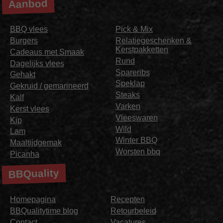
Aanbod
BBQ vlees
Pick & Mix
Burgers
Relatiegeschenken &
Kerstpakketten
Cadeaus met Smaak
Rund
Dagelijks vlees
Spareribs
Gehakt
Speklap
Gekruid / gemarineerd
Steaks
Kalf
Varken
Kerst vlees
Vleeswaren
Kip
Wild
Lam
Winter BBQ
Maaltijdgemak
Worsten bbq
Picanha
BBQuality
Homepagina
Recepten
BBQualitytime blog
Retourbeleid
Contact
Vacatures