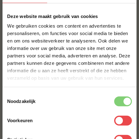
Breed assortiment:
rund, varken, lam, kalf,
gevogelte, wild en vis; inclusief bijzondere
×
rassen zoals Wagyu, Angus, Duroc en
Deze website maakt gebruik van cookies
Iberico, halal‑gecertificeerde opties en dry
We gebruiken cookies om content en advertenties te
aged specialiteiten.
personaliseren, om functies voor social media te bieden
Geconditioneerd transport:
onze
en om ons websiteverkeer te analyseren. Ook delen we
10% korting op je
logistieke partner, Chill‑Bill, bezorgd
informatie over uw gebruik van onze site met onze
eerste bestelling*
geconditioneerd op elk adres in Nederland
partners voor social media, adverteren en analyse. Deze
Schrijf je in voor onze nieuwsbrief en ontvang direct
en Vlaanderen. In de regio Oss levert ons
partners kunnen deze gegevens combineren met andere
10% korting op jouw eerste bestelling.
eigen team persoonlijk.
informatie die u aan ze heeft verstrekt of die ze hebben
VOORNAAM
*
verzameld op basis van uw gebruik van hun services.
Rubs en sauzen:
je kunt complete
BBQ‑pakketten bestellen, inclusief
kruidenmixen en sauzen. Wij denken graag
Toestemmingsselectie
ACHTERNAAM
*
Noodzakelijk
met je mee.
Maatwerk voor jouw business
Voorkeuren
E-MAILADRES
*
Iedere keuken is anders. Wil je een constante
hoeveelheid biefstuk, spareribs of pulled pork,