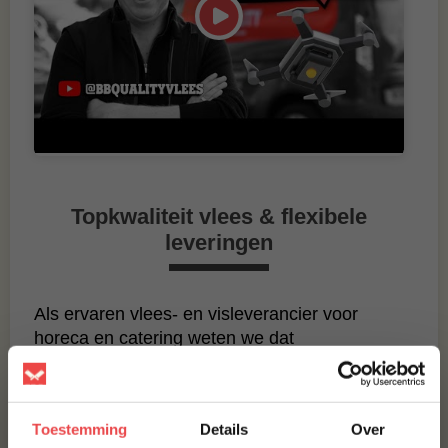
Topkwaliteit vlees & flexibele
leveringen
Als ervaren vlees‑ en visleverancier voor
horeca en catering weten we dat
professionele chefs rekenen op constante
kwaliteit en stipte levering. Daarom bieden we
bij BBQuality de volgende voordelen:
Toestemming
Details
Over