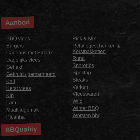
Aanbod
BBQ vlees
Pick & Mix
Burgers
Relatiegeschenken &
Kerstpakketten
Cadeaus met Smaak
Rund
Dagelijks vlees
Spareribs
Gehakt
Speklap
Gekruid / gemarineerd
Steaks
Kalf
Varken
Kerst vlees
Vleeswaren
Kip
Wild
Lam
Winter BBQ
Maaltijdgemak
Worsten bbq
Picanha
BBQuality