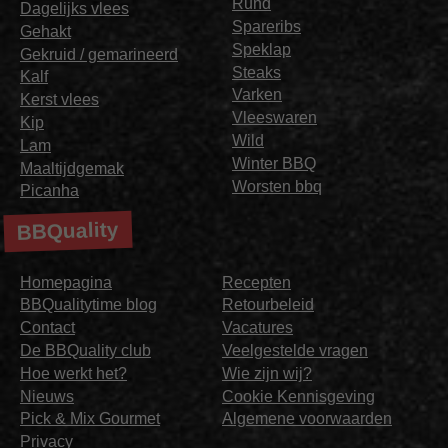
Rund
Dagelijks vlees
Spareribs
Gehakt
Speklap
Gekruid / gemarineerd
Steaks
Kalf
Varken
Kerst vlees
Vleeswaren
Kip
Wild
Lam
Winter BBQ
Maaltijdgemak
Worsten bbq
Picanha
BBQuality
Homepagina
Recepten
BBQualitytime blog
Retourbeleid
Contact
Vacatures
De BBQuality club
Veelgestelde vragen
Hoe werkt het?
Wie zijn wij?
Nieuws
Cookie Kennisgeving
Pick & Mix Gourmet
Algemene voorwaarden
Privacy