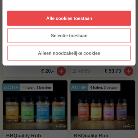
Aanmelden
Alle cookies toestaan
* Alleen voor nieuwe inschrijvers, korting niet geldig op reeds
afgeprijsde producten.
Selectie toestaan
BBQuality Rub
BBQuality Rub XXL
Alleen noodzakelijke cookies
proefpakket
voordeelpakket
(1
)
€ 20,-
€ 76,75
€ 53,73
ACTIE
ACTIE
4 halen, 3 betalen
4 halen, 3 betalen
BBQuality Rub
BBQuality Rub