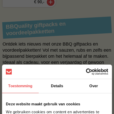
€ 90,-
BBQuality giftpacks en
voordeelpakketten
Ontdek iets nieuws met onze BBQ giftpacks en
voordeelpakketten! Vol met sauzen, rubs en zelfs een
bijpassend bierpakket om het helemaal af te maken.
Ideaal als cadeau, voor een verjaardag of gewoon
omdat goede smaak altijd een goed idee is.
Toestemming
Details
Over
×
Deze website maakt gebruik van cookies
We gebruiken cookies om content en advertenties te