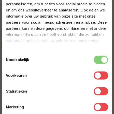
personaliseren, om functies voor social media te bieden
en om ons websiteverkeer te analyseren. Ook delen we
10% korting op je
BBQuality Essentials
BBQuality Bierpakket
informatie over uw gebruik van onze site met onze
eerste bestelling*
Sauce Giftpack
partners voor social media, adverteren en analyse. Deze
Schrijf je in voor onze nieuwsbrief en ontvang direct
partners kunnen deze gegevens combineren met andere
10% korting op jouw eerste bestelling.
€ 19,50
€ 19,95
informatie die u aan ze heeft verstrekt of die ze hebben
VOORNAAM
*
verzameld op basis van uw gebruik van hun services.
ACTIE
20%
Toestemmingsselectie
ACHTERNAAM
*
Noodzakelijk
Voorkeuren
E-MAILADRES
*
BBQuality Saus
BBQuality Trucker Cap –
voordeelpakket
First Edition
Statistieken
Met jouw aanmelding ga je akkoord met onze
algemene
€ 26,45
€ 21,16
€ 24,95
voorwaarden.
Marketing
ACTIE
30%