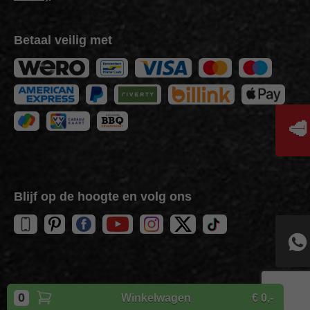
Betaal veilig met
🥩
Blijf op de hoogte en volg ons
Copyright
BBQuality
| 2026
0
Winkelwagen
€ 0,-