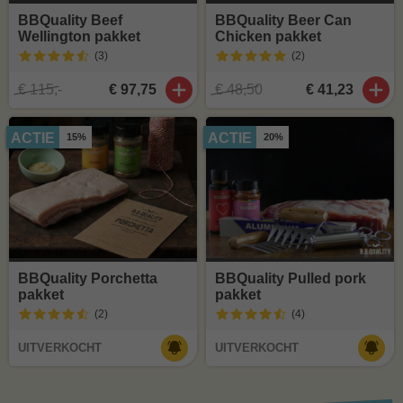
BBQuality Beef
BBQuality Beer Can
Wellington pakket
Chicken pakket
(3
)
(2
)
€ 115,-
€ 97,75
€ 48,50
€ 41,23
ACTIE
ACTIE
15%
20%
BBQuality Porchetta
BBQuality Pulled pork
pakket
pakket
(2
)
(4
)
UITVERKOCHT
UITVERKOCHT