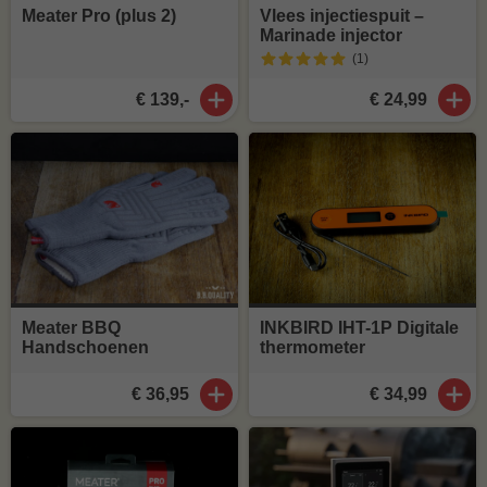
Meater Pro (plus 2)
Vlees injectiespuit –
Marinade injector
(1
)
€ 139,-
€ 24,99
Meater BBQ
INKBIRD IHT-1P Digitale
Handschoenen
thermometer
€ 36,95
€ 34,99