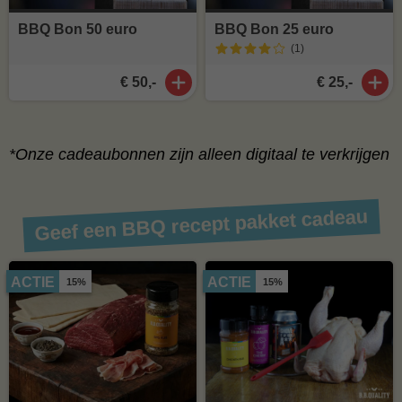
BBQ Bon 50 euro
BBQ Bon 25 euro
(1
)
€ 50,-
€ 25,-
​*Onze cadeaubonnen zijn alleen digitaal te verkrijgen
Geef een BBQ recept pakket cadeau
ACTIE
ACTIE
15%
15%