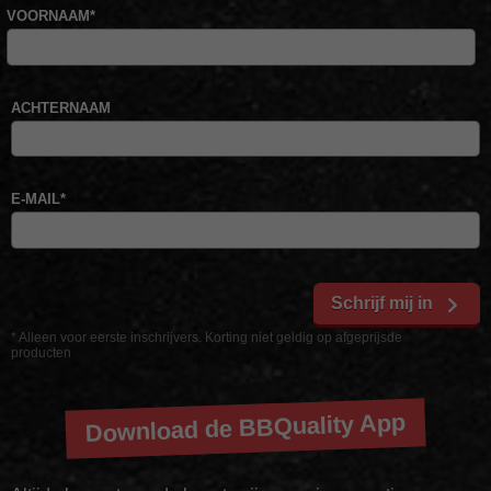
VOORNAAM
*
ACHTERNAAM
E-MAIL
*
Schrijf mij in
* Alleen voor eerste inschrijvers. Korting niet geldig op afgeprijsde
producten
Download de BBQuality App