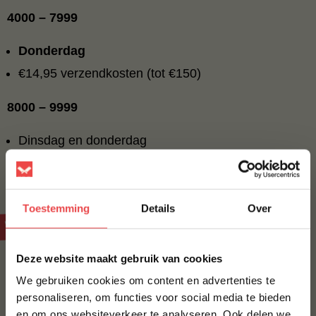
4000 – 7999
Donderdag
€14,95 verzendkosten (tot €150)
8000 – 9999
Dinsdag en donderdag
€14,95 verzendkosten (tot €150)
Toestemming
Details
Over
Wat betekend dit voor u?
×
Deze website maakt gebruik van cookies
U kiest het BBQ-moment
We gebruiken cookies om content en advertenties te
Wij zorgen dat het vlees perfect aankomt
personaliseren, om functies voor social media te bieden
Geen stress over koeling of kwaliteit
en om ons websiteverkeer te analyseren. Ook delen we