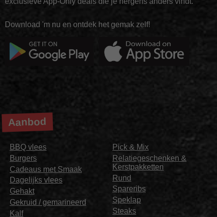
exclusieve App-Only deals die je nergens anders vindt.
Download 'm nu en ontdek het gemak zelf!
Aanbod
BBQ vlees
Pick & Mix
Burgers
Relatiegeschenken &
Kerstpakketten
Cadeaus met Smaak
Rund
Dagelijks vlees
Spareribs
Gehakt
Speklap
Gekruid / gemarineerd
Steaks
Kalf