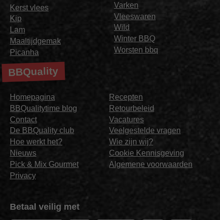
Varken
Kerst vlees
Vleeswaren
Kip
Wild
Lam
Winter BBQ
Maaltijdgemak
Worsten bbq
Picanha
BBQuality
Homepagina
Recepten
BBQualitytime blog
Retourbeleid
Contact
Vacatures
De BBQuality club
Veelgestelde vragen
Hoe werkt het?
Wie zijn wij?
Nieuws
Cookie Kennisgeving
Pick & Mix Gourmet
Algemene voorwaarden
Privacy
Betaal veilig met