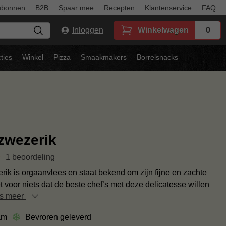
ubonnen
B2B
Spaar mee
Recepten
Klantenservice
FAQ
Inloggen
Winkelwagen
0
ties
Winkel
Pizza
Smaakmakers
Borrelsnacks
zwezerik
1 beoordeling
ik is orgaanvlees en staat bekend om zijn fijne en zachte
 voor niets dat de beste chef’s met deze delicatesse willen
es meer
am
Bevroren geleverd