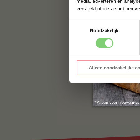
media, adverteren en analys
Voor vragen of voor
verstrekt of die ze hebben v
jouw vraag hier nie
naar:
info@bbqualit
Toestemmingsselectie
Noodzakelijk
Alleen noodzakelijke c
* Alleen voor nieuwe insc