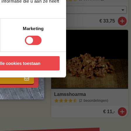
nformatie die u aan ze heeft
agen
. Staat
stuur een mailtje
€ 33,75
Marketing
 met onze
algemene
lle cookies toestaan
Lamsshoarma
(2
beoordelingen
)
€ 11,-