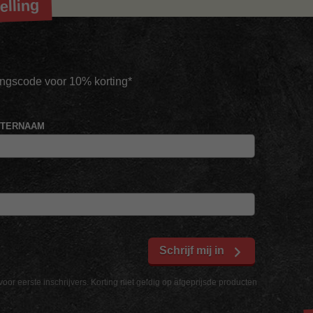
elling
tingscode voor 10% korting*
HTERNAAM
Schrijf mij in
voor eerste inschrijvers. Korting niet geldig op afgeprijsde producten