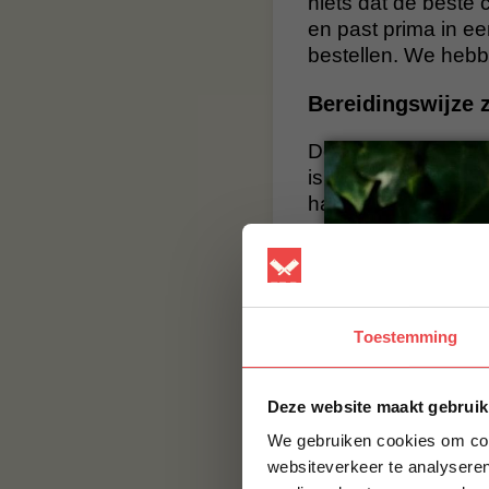
niets dat de beste
en past prima in ee
bestellen. We hebb
Bereidingswijze 
De zwezerik kun je
is pocheren. Met d
haar heerlijk smaa
en plakken en roos
BBQuality
BBQuality staat voo
Toestemming
smaak, maar met e
smaak brengen. Bes
BBQuality!
Deze website maakt gebruik
We gebruiken cookies om cont
Contact
websiteverkeer te analyseren