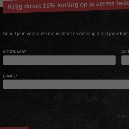
Krijg direct 10% korting op je eerste best
Schrijf je in voor onze nieuwsbrief en ontvang direct jouw kor
VOORNAAM
*
AC
E-MAIL
*
* Alleen 