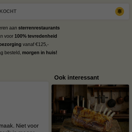
RKOCHT
veren aan
sterrenrestaurants
an voor
100% tevredenheid
 bezorging
vanaf €125,-
g besteld,
morgen in huis!
Ook interessant
maak. Niet voor