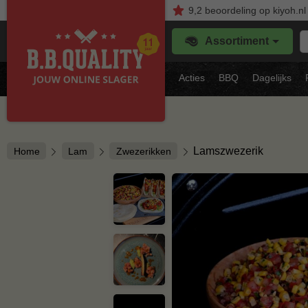
9,2
beoordeling
op kiyoh.nl
Z
Assortiment
je
f
s
Acties
BBQ
Dagelijks
vl
Lamszwezerik
Home
Lam
Zwezerikken