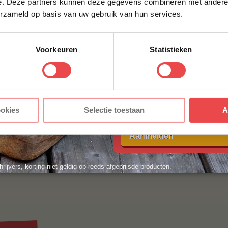
e. Deze partners kunnen deze gegevens combineren met andere i
 extra informatie kun je kijken bij de
veelgestelde vr
erzameld op basis van uw gebruik van hun services.
t tussen? Stuur dan een berichtje via
WhatsApp
, of 
ACHTERNAAM
*
y.nl
. We helpen je graag!
Voorkeuren
Statistieken
E-MAILADRES
*
Met jouw aanmelding ga je akkoord
ookies
Selectie toestaan
A
voorwaarden.
Aanmelden
hrijvers, korting niet geldig op reeds afgeprijsde producten.