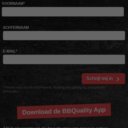
VOORNAAM
*
ACHTERNAAM
E-MAIL
*
Schrijf mij in
* Alleen voor eerste inschrijvers. Korting niet geldig op afgeprijsde
producten
Download de BBQuality App