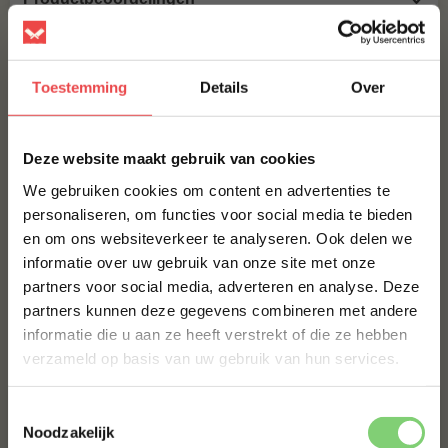
MAAK JE MERGPIJP (HORIZONTAAL GEZAAGD) COMPLEET!
Toestemming
Details
Over
BBQUALITY SPG RUB
€ 10,50
×
Deze website maakt gebruik van cookies
ROOKCHUNKS OLIJF
We gebruiken cookies om content en advertenties te
€ 8,95
personaliseren, om functies voor social media te bieden
en om ons websiteverkeer te analyseren. Ook delen we
10% korting op je
BBQUALITY BEEF RUB
informatie over uw gebruik van onze site met onze
eerste bestelling*
partners voor social media, adverteren en analyse. Deze
€ 9,95
Schrijf je in voor onze nieuwsbrief en ontvang direct
partners kunnen deze gegevens combineren met andere
10% korting op jouw eerste bestelling.
informatie die u aan ze heeft verstrekt of die ze hebben
Bestel alles
VOORNAAM
*
verzameld op basis van uw gebruik van hun services.
Toestemmingsselectie
ACHTERNAAM
*
Noodzakelijk