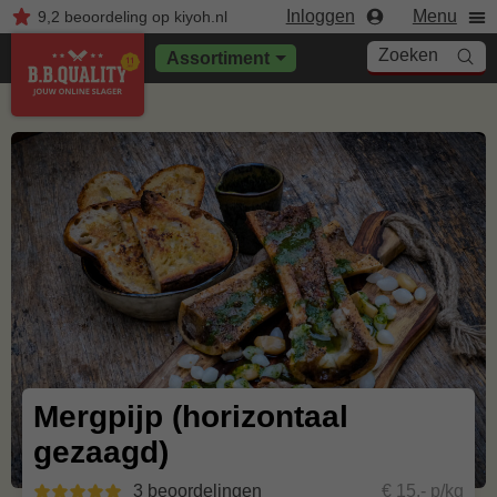
Inloggen
Menu
9,2
beoordeling
op kiyoh.nl
Zoeken
Assortiment
Mergpijp (horizontaal
gezaagd)
3 beoordelingen
€ 15,- p/kg