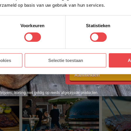
erzameld op basis van uw gebruik van hun services.
ACHTERNAAM
*
De beste Picanha
Ribeye b
Voorkeuren
Statistieken
bereiden op de BBQ?
BBQ: tip
E-MAILADRES
*
Dat doe je zo!
BBQ che
De beste Picanha bereiden
Ribeye bere
op de BBQ. Onze BBQ chefs
Ontdek ker
delen tips voor temperatuur,
grilltechnie
Met jouw aanmelding ga je akkoord
e je
ookies
Selectie toestaan
A
snijtechniek en ultieme
onze BBQ c
voorwaarden.
n of
smaak!
ribeye bij B
Q
Aanmelden
hrijvers, korting niet geldig op reeds afgeprijsde producten.