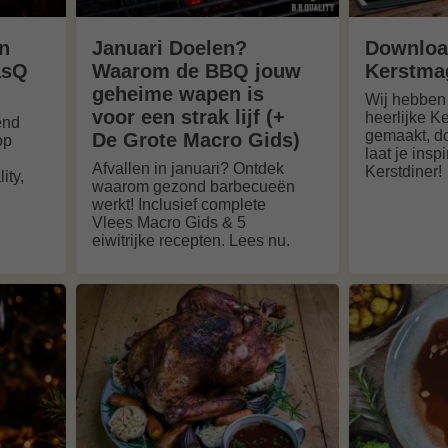
n
Januari Doelen?
Downloa
asQ
Waarom de BBQ jouw
Kerstma
geheime wapen is
Wij hebben
voor een strak lijf (+
heerlijke K
end
gemaakt, d
De Grote Macro Gids)
op
laat je insp
Afvallen in januari? Ontdek
Kerstdiner!
ity,
waarom gezond barbecueën
werkt! Inclusief complete
Vlees Macro Gids & 5
eiwitrijke recepten. Lees nu.