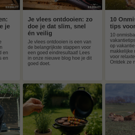
en:
Je vlees ontdooien: zo
10 Onmi
e je
doe je dat slim, snel
tips voo
én veilig
10 onmisb
vakantietip
e
Je vlees ontdooien is een van
op vakantie
en
de belangrijkste stappen voor
makkelijke 
d en
een goed eindresultaat! Lees
voor relax
s en
in onze nieuwe blog hoe je dit
Ontdek ze n
goed doet.