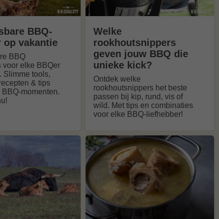
sbare BBQ-
Welke
r op vakantie
rookhoutsnippers
geven jouw BBQ die
are BBQ
unieke kick?
s voor elke BBQer
. Slimme tools,
Ontdek welke
recepten & tips
rookhoutsnippers het beste
te BBQ-momenten.
passen bij kip, rund, vis of
u!
wild. Met tips en combinaties
voor elke BBQ-liefhebber!