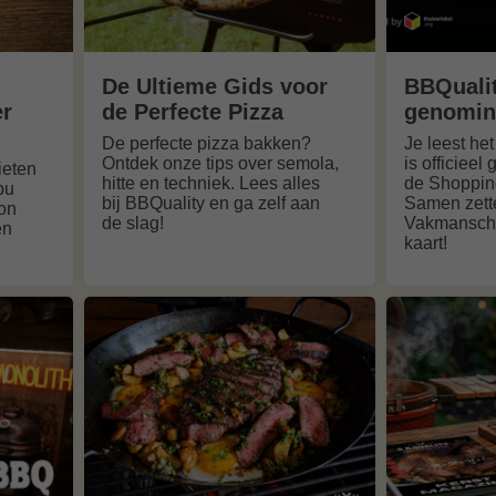
De Ultieme Gids voor
BBQualit
er
de Perfecte Pizza
genomin
De perfecte pizza bakken?
Je leest he
Ontdek onze tips over semola,
is officiee
ieten
hitte en techniek. Lees alles
de Shoppin
bu
bij BBQuality en ga zelf aan
Samen zett
ton
de slag!
Vakmansch
en
kaart!