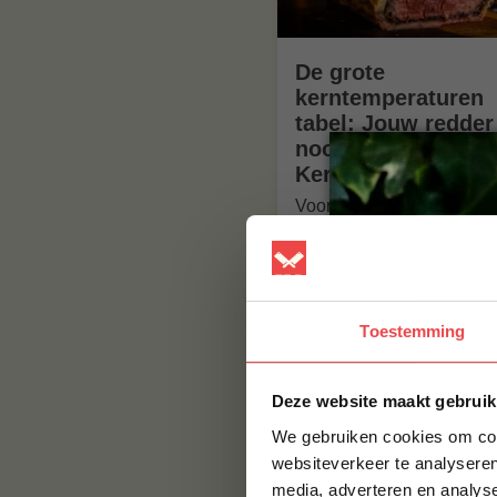
De grote
kerntemperaturen
tabel: Jouw redder
nood tijdens het
Kerstdiner!
Voorkom droog vlees met
Kerst! Check onze compl
kerntemperaturen tabel v
ossenhaas, kalkoen & rol
Voor een perfect diner.
Toestemming
Deze website maakt gebruik
We gebruiken cookies om cont
websiteverkeer te analyseren
media, adverteren en analys