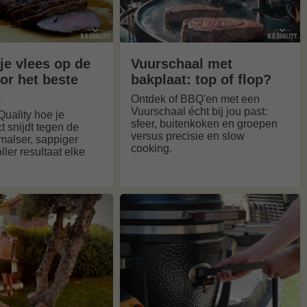
 je vlees op de
Vuurschaal met
or het beste
bakplaat: top of flop?
t
Ontdek of BBQ'en met een
Vuurschaal écht bij jou past:
Quality hoe je
sfeer, buitenkoken en groepen
t snijdt tegen de
versus precisie en slow
malser, sappiger
cooking.
ler resultaat elke