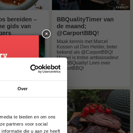
s bereiden –
BBQualityTimer van
me gids van
de maand;
gers
@CarportBBQ!
×
bereiden? Onze
Maak kennis met Marcel
en
Kossen uit Den Helder, beter
aturen, BBQ en
bekend als @CarportBBQ!
o maak je
Marcel is trotse ambassadeur
tournedos
van BBQuality! Lees over
en perfect gegaard.
CarportBBQ!
je
Over
g*
brief en ontvang
ste bestelling.
 media te bieden en om ons
ze partners voor social
nformatie die u aan ze heeft