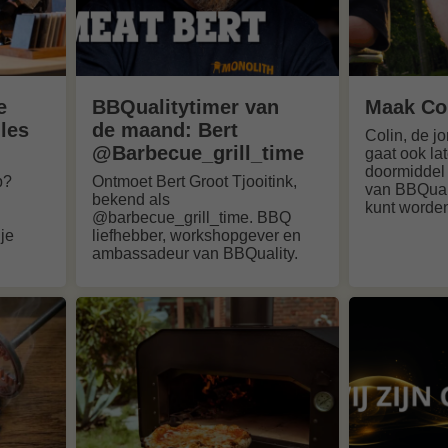
e
BBQualitytimer van
Maak Col
lles
de maand: Bert
Colin, de j
@Barbecue_grill_time
gaat ook lat
doormiddel
p?
Ontmoet Bert Groot Tjooitink,
van BBQualit
bekend als
kunt worde
@barbecue_grill_time. BBQ
je
liefhebber, workshopgever en
ambassadeur van BBQuality.