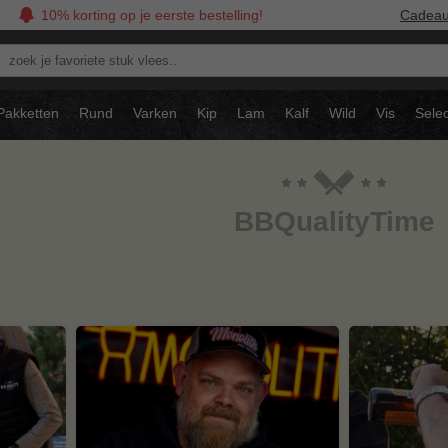
10% korting op je eerste bestelling!
Cadea
oek
avoriete
tuk
Pakketten
Rund
Varken
Kip
Lam
Kalf
Wild
Vis
Selec
ees..
BBQualityTime