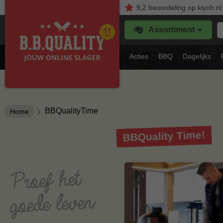
9,2
beoordeling
op kiyoh.nl
Z
Assortiment
je
f
s
Acties
BBQ
Dagelijks
vl
BBQualityTime
Home
BBQuality Time!