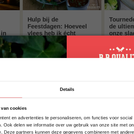
Hulp bij de
Tournedo
Feestdagen: Hoeveel
de ultie
 in
vlees heb ik écht
onze sla
nodig per persoon?
Tournedos 
(De royale gids)
slagers del
kerntemper
Twijfel over de hoeveelheid?
snij-tips. Z
ete
Check onze gids! Zie precies
ossenhaas 
oor
hoeveel vlees per persoon je
boterzacht 
lade.
nodig hebt voor kerst, gourmet
of BBQ. Reken royaal!
10% korting op 
Details
eerste bestellin
Schrijf je in voor onze nieuws
 van cookies
direct 10% korting op jouw eer
ent en advertenties te personaliseren, om functies voor social
VOORNAAM
*
. Ook delen we informatie over uw gebruik van onze site met on
e. Deze partners kunnen deze gegevens combineren met andere i