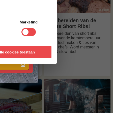
ereiden op de
Het bereiden van de
Marketing
s van onze
beste Short Ribs!
fs
Het bereiden van short ribs:
lees over de kerntemperatuur,
iden als een pro?
BBQ-technieken & tips van
ntemperaturen,
onze chefs. Word meester in
ken en tips van
 met onze
algemene
low & slow ribs!
lle cookies toestaan
hefs. Bestel jouw
BQuality!