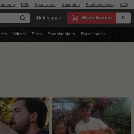
ubonnen
B2B
Spaar mee
Recepten
Klantenservice
FAQ
Inloggen
Winkelwagen
0
ties
Winkel
Pizza
Smaakmakers
Borrelsnacks