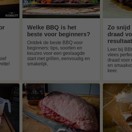
or
Welke BBQ is het
Zo snijd
beste voor beginners?
draad vo
resultaa
Ontdek de beste BBQ voor
beginners: tips, soorten en
Leer bij BB
keuzes voor een geslaagde
vlees perfec
sief
start met grillen, eenvoudig en
draad voor 
ette!
smakelijk.
en smaakvol
keer.