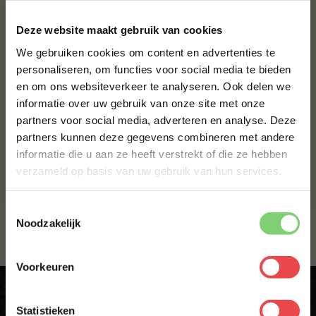
×
Deze website maakt gebruik van cookies
Claus
We gebruiken cookies om content en advertenties te
BBQuality
personaliseren, om functies voor social media te bieden
en om ons websiteverkeer te analyseren. Ook delen we
10% korting op je
informatie over uw gebruik van onze site met onze
eerste bestelling*
partners voor social media, adverteren en analyse. Deze
Schrijf je in voor onze nieuwsbrief en ontvang direct
partners kunnen deze gegevens combineren met andere
10% korting op jouw eerste bestelling.
informatie die u aan ze heeft verstrekt of die ze hebben
VOORNAAM
*
verzameld op basis van uw gebruik van hun services.
Toestemmingsselectie
ACHTERNAAM
*
Noodzakelijk
Voorkeuren
E-MAILADRES
*
Statistieken