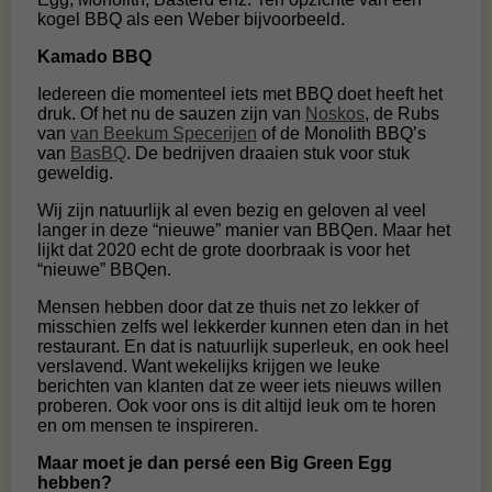
kogel BBQ als een Weber bijvoorbeeld.
Kamado BBQ
Iedereen die momenteel iets met BBQ doet heeft het
druk. Of het nu de sauzen zijn van
Noskos
, de Rubs
van
van Beekum Specerijen
of de Monolith BBQ’s
van
BasBQ
. De bedrijven draaien stuk voor stuk
geweldig.
Wij zijn natuurlijk al even bezig en geloven al veel
langer in deze “nieuwe” manier van BBQen. Maar het
lijkt dat 2020 echt de grote doorbraak is voor het
“nieuwe” BBQen.
Mensen hebben door dat ze thuis net zo lekker of
misschien zelfs wel lekkerder kunnen eten dan in het
restaurant. En dat is natuurlijk superleuk, en ook heel
verslavend. Want wekelijks krijgen we leuke
berichten van klanten dat ze weer iets nieuws willen
proberen. Ook voor ons is dit altijd leuk om te horen
en om mensen te inspireren.
Maar moet je dan persé een Big Green Egg
hebben?