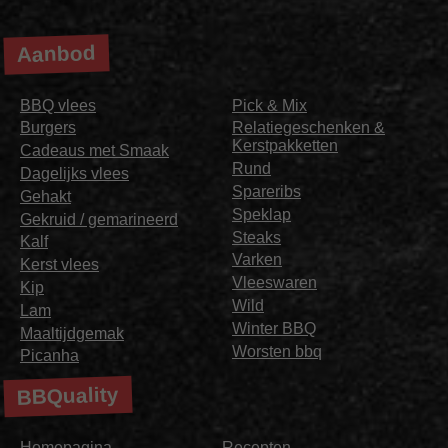
Aanbod
BBQ vlees
Pick & Mix
Burgers
Relatiegeschenken &
Kerstpakketten
Cadeaus met Smaak
Rund
Dagelijks vlees
Spareribs
Gehakt
Speklap
Gekruid / gemarineerd
Steaks
Kalf
Varken
Kerst vlees
Vleeswaren
Kip
Wild
Lam
Winter BBQ
Maaltijdgemak
Worsten bbq
Picanha
BBQuality
Homepagina
Recepten