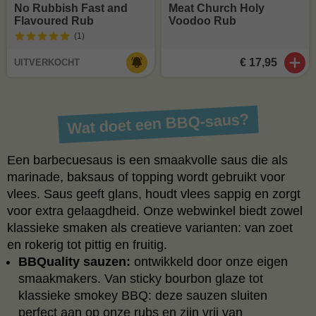
No Rubbish Fast and
Meat Church Holy
Flavoured Rub
Voodoo Rub
(1
)
€ 17,95
UITVERKOCHT
Wat doet een BBQ‑saus?
Een barbecuesaus is een smaakvolle saus die als
marinade, baksaus of topping wordt gebruikt voor
vlees. Saus geeft glans, houdt vlees sappig en zorgt
voor extra gelaagdheid. Onze webwinkel biedt zowel
klassieke smaken als creatieve varianten: van zoet
en rokerig tot pittig en fruitig.
BBQuality sauzen:
ontwikkeld door onze eigen
smaakmakers. Van sticky bourbon glaze tot
klassieke smokey BBQ: deze sauzen sluiten
perfect aan op onze rubs en zijn vrij van