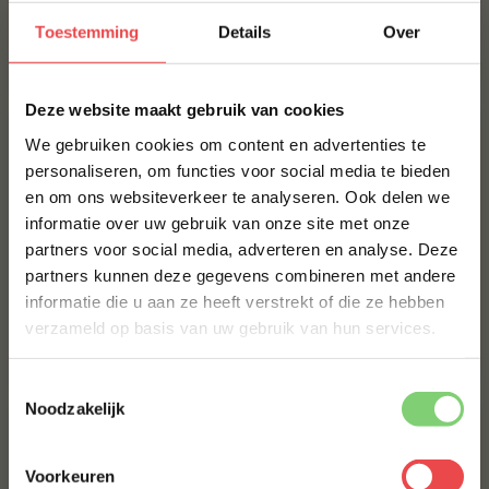
BBQuality The Cherry
BBQuality The Garlic
Toestemming
Details
Over
(3
)
(1
)
€ 6,95
€ 5,50
×
Deze website maakt gebruik van cookies
We gebruiken cookies om content en advertenties te
personaliseren, om functies voor social media te bieden
en om ons websiteverkeer te analyseren. Ook delen we
10% korting op je
informatie over uw gebruik van onze site met onze
eerste bestelling*
partners voor social media, adverteren en analyse. Deze
Schrijf je in voor onze nieuwsbrief en ontvang direct
partners kunnen deze gegevens combineren met andere
10% korting op jouw eerste bestelling.
informatie die u aan ze heeft verstrekt of die ze hebben
Barbecoa Perfect Blend
Noskos saus
VOORNAAM
*
BBQ Sauce
verzameld op basis van uw gebruik van hun services.
€ 13,99
€ 9,50
Toestemmingsselectie
ACHTERNAAM
*
Noodzakelijk
Voorkeuren