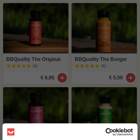
BBQuality The Original
BBQuality The Burger
(4
)
(4
)
€ 6,95
€ 5,50