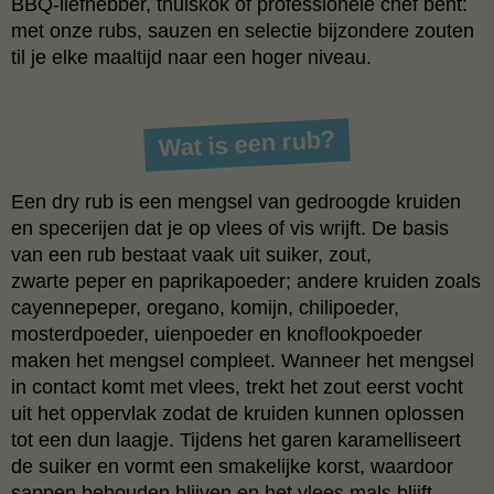
BBQ‑liefhebber, thuiskok of professionele chef bent:
met onze rubs, sauzen en selectie bijzondere zouten
til je elke maaltijd naar een hoger niveau.
Wat is een rub?
Een dry rub is een mengsel van gedroogde kruiden
en specerijen dat je op vlees of vis wrijft. De basis
van een rub bestaat vaak uit suiker, zout,
zwarte peper en paprikapoeder; andere kruiden zoals
cayennepeper, oregano, komijn, chilipoeder,
mosterdpoeder, uienpoeder en knoflookpoeder
maken het mengsel compleet. Wanneer het mengsel
in contact komt met vlees, trekt het zout eerst vocht
uit het oppervlak zodat de kruiden kunnen oplossen
tot een dun laagje. Tijdens het garen karamelliseert
de suiker en vormt een smakelijke korst, waardoor
sappen behouden blijven en het vlees mals blijft.