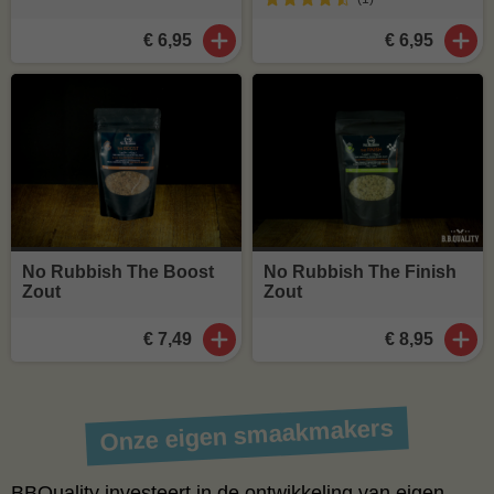
€ 6,95
€ 6,95
No Rubbish The Boost
No Rubbish The Finish
Zout
Zout
€ 7,49
€ 8,95
Onze eigen smaakmakers
BBQuality investeert in de ontwikkeling van eigen