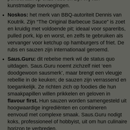
kunstmatige toevoegingen.
Noskos:
het merk van BBQ‑autoriteit Dennis van
Koutrik. Zijn “The Original Barbecue Sauce” is zoet
en kruidig met voldoende pit; ideaal voor spareribs,
pulled pork, kip en worst, en zelfs te gebruiken als
vervanger voor ketchup op hamburgers of friet. De
rubs en sauzen zijn internationaal geroemd.
Saus.Guru:
dit rebelse merk wil de status quo
uitdagen. Saus.Guru noemt zichzelf niet ‘een
doodgewoon sausmerk’, maar brengt een vleugje
rebellie in de keuken; de sauzen zijn verrassend en
toegankelijk. Ze richten zich op foodies die hun
smaakpapillen willen prikkelen en geloven in
flavour first.
Hun sauzen worden samengesteld uit
hoogwaardige ingrediënten en combineren
eenvoud met complexe smaak. Saus.Guru nodigt
koks, professioneel of hobbyist, uit om hun culinaire
horizon te verbreden.