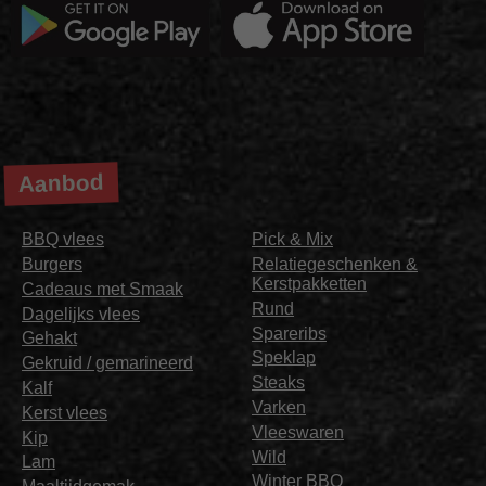
Aanbod
BBQ vlees
Pick & Mix
Burgers
Relatiegeschenken &
Kerstpakketten
Cadeaus met Smaak
Rund
Dagelijks vlees
Spareribs
Gehakt
Speklap
Gekruid / gemarineerd
Steaks
Kalf
Varken
Kerst vlees
Vleeswaren
Kip
Wild
Lam
Winter BBQ