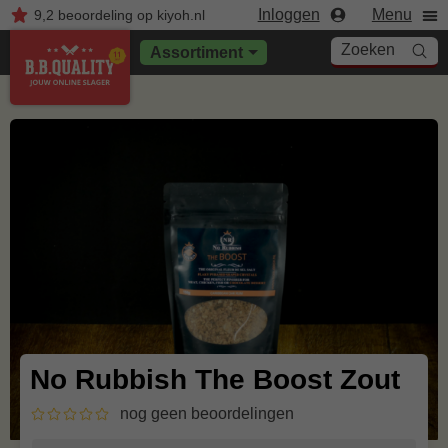
Inloggen
Menu
9,2
beoordeling
op kiyoh.nl
Zoeken
Assortiment
No Rubbish The Boost Zout
nog geen beoordelingen