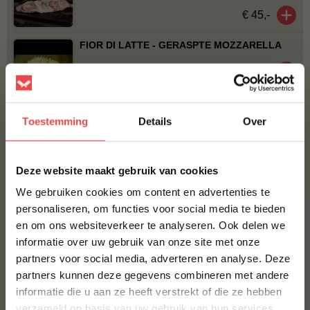
€ 45,-
FIOR DI LATTE - GERASPTE MOZZARELLA
€ 8,-
NO RUBBISH SPANISH DELIGHT
Toestemming
Details
Over
€ 10,95
×
Bestel alles
Deze website maakt gebruik van cookies
We gebruiken cookies om content en advertenties te
personaliseren, om functies voor social media te bieden
en om ons websiteverkeer te analyseren. Ook delen we
10% korting op je
informatie over uw gebruik van onze site met onze
eerste bestelling*
partners voor social media, adverteren en analyse. Deze
Schrijf je in voor onze nieuwsbrief en ontvang direct
partners kunnen deze gegevens combineren met andere
10% korting op jouw eerste bestelling.
informatie die u aan ze heeft verstrekt of die ze hebben
VOORNAAM
*
verzameld op basis van uw gebruik van hun services.