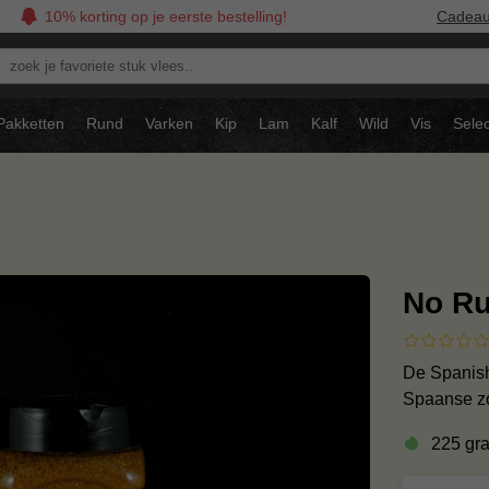
10% korting op je eerste bestelling!
Cadea
oek
avoriete
tuk
Pakketten
Rund
Varken
Kip
Lam
Kalf
Wild
Vis
Selec
ees..
No Ru
De Spanish 
Spaanse zo
225 gr