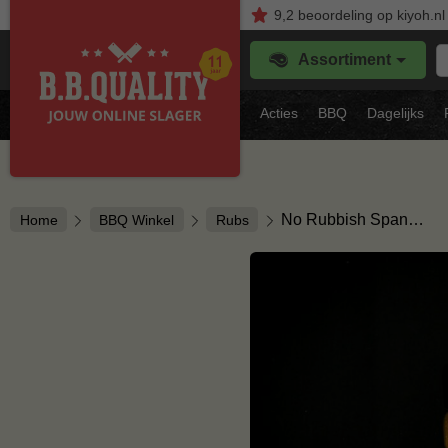
9,2
beoordeling
op kiyoh.nl
Z
Assortiment
je
f
s
Acties
BBQ
Dagelijks
vl
No Rubbish Span…
Home
BBQ Winkel
Rubs