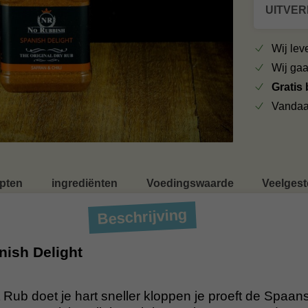
UITVE
Wij le
Wij ga
Gratis
Vandaa
pten
ingrediënten
Voedingswaarde
Veelgest
Beschrijving
ish Delight
 Rub doet je hart sneller kloppen je proeft de Spaan