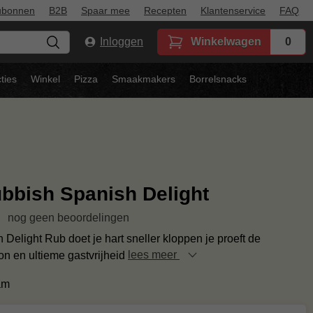
ubonnen
B2B
Spaar mee
Recepten
Klantenservice
FAQ
Inloggen
Winkelwagen
0
ties
Winkel
Pizza
Smaakmakers
Borrelsnacks
bbish Spanish Delight
nog geen beoordelingen
Delight Rub doet je hart sneller kloppen je proeft de
n en ultieme gastvrijheid
lees meer
am