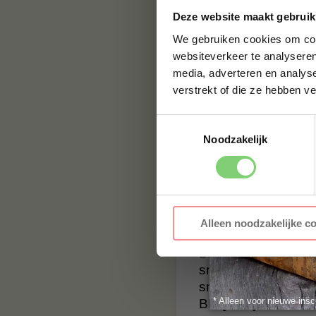
verwerkt en verpak
Deze website maakt gebruik
en MSG vrij en bev
We gebruiken cookies om cont
smaakversterkers (b
websiteverkeer te analyseren
natuurlijke smaken
media, adverteren en analys
verstrekt of die ze hebben v
Ontwikkeld, gete
Toestemmingsselectie
Wij zijn trots om 
Noodzakelijk
getest en verpakt 
met strooi- en stort
Proud to be Dutch
BBQuality
Alleen noodzakelijke c
BBQuality staat voo
smaak, maar met e
smaak brengen. Bes
* Alleen voor nieuwe insc
BBQuality!