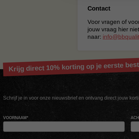
Contact
Voor vragen of voor
jouw vraag hier nie
naar:
info@bbqualit
Krijg direct 10% korting op je eerste best
Schrijf je in voor onze nieuwsbrief en ontvang direct jouw kor
VOORNAAM
*
AC