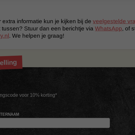
 extra informatie kun je kijken bij de
veelgestelde vr
t tussen? Stuur dan een berichtje via
WhatsApp
, of 
y.nl
. We helpen je graag!
elling
tingscode voor 10% korting*
HTERNAAM