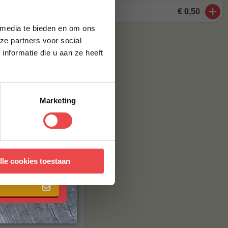
brief en ontvang
emaal gluten
€ 0,50
ste bestelling.
 ),
 media te bieden en om ons
n dat de
ze partners voor social
nformatie die u aan ze heeft
 ontwikkeld,
Marketing
erende potten
 met onze
algemene
lle cookies toestaan
al heerlijk van
t meer op
maak van