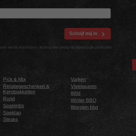
Schrijf mij in
voor eerste inschrijvers. Korting niet geldig op afgeprijsde producten
Pick & Mix
Varken
Relatiegeschenken &
Vleeswaren
Kerstpakketten
Wild
Rund
Winter BBQ
Spareribs
Worsten bbq
Speklap
Steaks