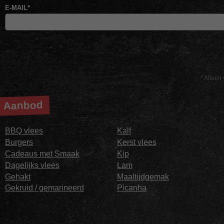
E-MAIL
*
* Alleen 
Aanbod
BBQ vlees
Kalf
Burgers
Kerst vlees
Cadeaus met Smaak
Kip
Dagelijks vlees
Lam
Gehakt
Maaltijdgemak
Gekruid / gemarineerd
Picanha