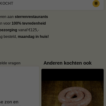
RKOCHT
veren aan
sterrenrestaurants
an voor
100% tevredenheid
 bezorging
vanaf €125,-
g besteld,
maandag in huis!
Anderen kochten ook
elde vragen
se zon en