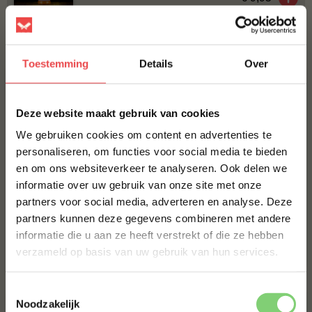
Bestel alles
Toestemming
Details
Over
×
Deze website maakt gebruik van cookies
We gebruiken cookies om content en advertenties te
personaliseren, om functies voor social media te bieden
en om ons websiteverkeer te analyseren. Ook delen we
10% korting op je
informatie over uw gebruik van onze site met onze
eerste bestelling*
Maminha Tierno
Procureur
partners voor social media, adverteren en analyse. Deze
Schrijf je in voor onze nieuwsbrief en ontvang direct
(11
)
(24
)
partners kunnen deze gegevens combineren met andere
10% korting op jouw eerste bestelling.
informatie die u aan ze heeft verstrekt of die ze hebben
VOORNAAM
*
verzameld op basis van uw gebruik van hun services.
€ 41,30
€ 20,-
Toestemmingsselectie
ACHTERNAAM
*
Noodzakelijk