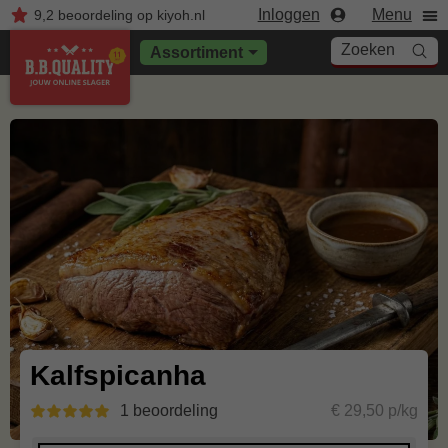
Inloggen
Menu
9,2
beoordeling
op kiyoh.nl
Zoeken
Assortiment
Kalfspicanha
1 beoordeling
€ 29,50 p/kg