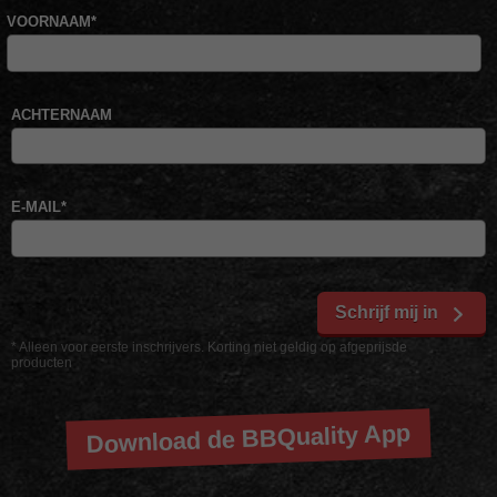
VOORNAAM
*
ACHTERNAAM
E-MAIL
*
Schrijf mij in
* Alleen voor eerste inschrijvers. Korting niet geldig op afgeprijsde
producten
Download de BBQuality App