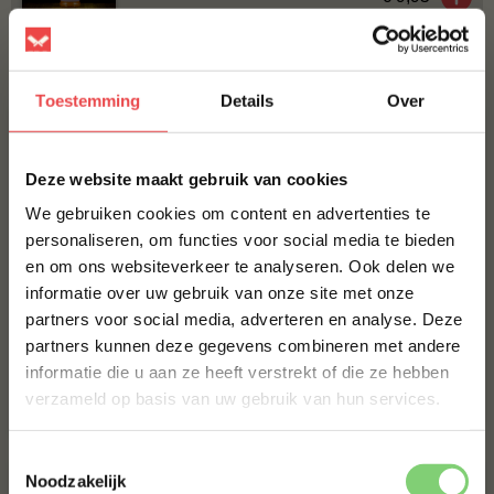
Bestel alles
Toestemming
Details
Over
×
Deze website maakt gebruik van cookies
We gebruiken cookies om content en advertenties te
personaliseren, om functies voor social media te bieden
en om ons websiteverkeer te analyseren. Ook delen we
10% korting op je
informatie over uw gebruik van onze site met onze
eerste bestelling*
Maminha Tierno
Procureur
partners voor social media, adverteren en analyse. Deze
Schrijf je in voor onze nieuwsbrief en ontvang direct
(11
)
(24
)
partners kunnen deze gegevens combineren met andere
10% korting op jouw eerste bestelling.
informatie die u aan ze heeft verstrekt of die ze hebben
VOORNAAM
*
verzameld op basis van uw gebruik van hun services.
€ 41,30
€ 20,-
Toestemmingsselectie
ACHTERNAAM
*
Noodzakelijk