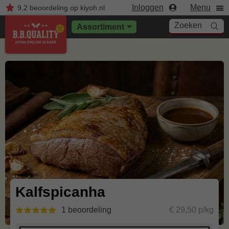
Inloggen
Menu
9,2
beoordeling
op kiyoh.nl
Zoeken
Assortiment
Kalfspicanha
1 beoordeling
€ 29,50 p/kg