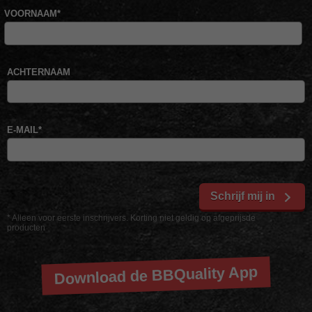
VOORNAAM
*
ACHTERNAAM
E-MAIL
*
Schrijf mij in
* Alleen voor eerste inschrijvers. Korting niet geldig op afgeprijsde
producten
Download de BBQuality App