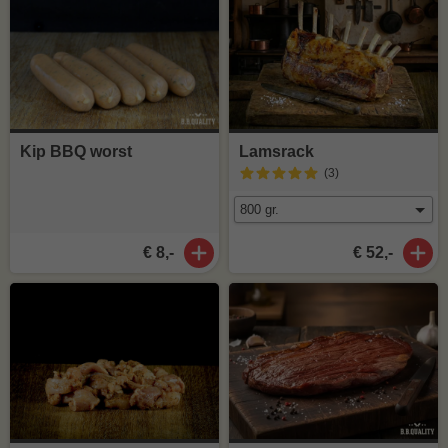
Kip BBQ worst
Lamsrack
(3
)
€ 8,-
€ 52,-