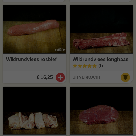
Wildrundvlees rosbief
Wildrundvlees longhaas
(1
)
€ 16,25
UITVERKOCHT