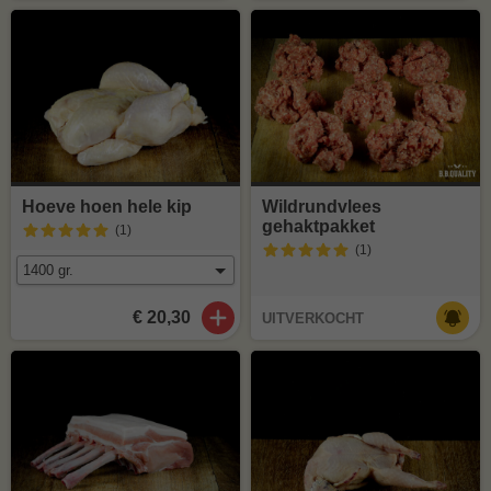
Hoeve hoen hele kip
Wildrundvlees
gehaktpakket
(1
)
(1
)
€ 20,30
UITVERKOCHT