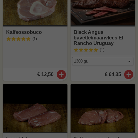
Kalfsossobuco
Black Angus
bavette/maanvlees El
(1
)
Rancho Uruguay
(1
)
€ 12,50
€ 64,35