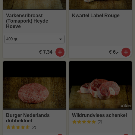
Varkensribroast
Kwartel Label Rouge
(Tomapork) Heyde
Hoeve
€ 7,34
€ 6,-
Burger Nederlands
Wildrundvlees schenkel
dubbeldoel
(2
)
(2
)