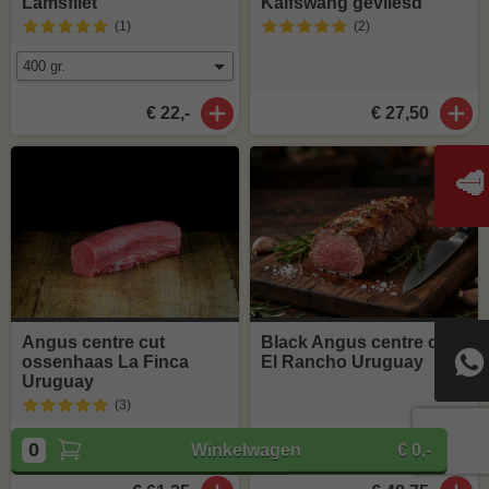
Lamsfilet
Kalfswang gevliesd
(1
)
(2
)
€ 22,-
€ 27,50
🥩
Angus centre cut
Black Angus centre cut
ossenhaas La Finca
El Rancho Uruguay
Uruguay
(3
)
0
Winkelwagen
€ 0,-