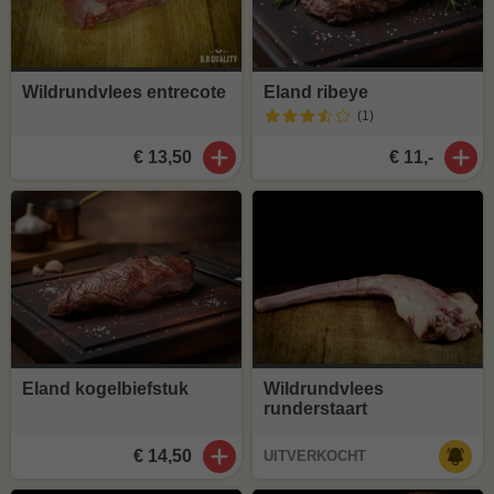
Wildrundvlees entrecote
Eland ribeye
(1
)
€ 13,50
€ 11,-
Eland kogelbiefstuk
Wildrundvlees
runderstaart
€ 14,50
UITVERKOCHT