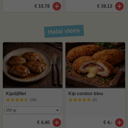
€ 10,78
€ 39,13
Halal vlees
Kipdijfilet
Kip cordon bleu
(10
)
(2
)
€ 4,40
€ 4,-