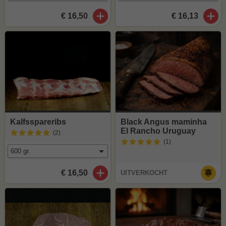
€ 16,50
€ 16,13
Kalfsspareribs
Black Angus maminha
El Rancho Uruguay
(2
)
(1
)
€ 16,50
UITVERKOCHT