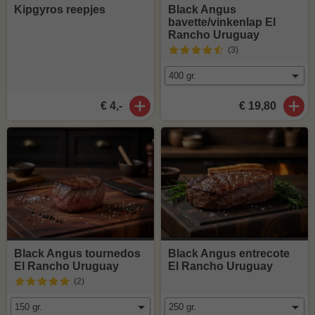
Kipgyros reepjes
Black Angus
bavette/vinkenlap El
Rancho Uruguay
(3
)
€ 4,-
€ 19,80
Black Angus tournedos
Black Angus entrecote
El Rancho Uruguay
El Rancho Uruguay
(2
)