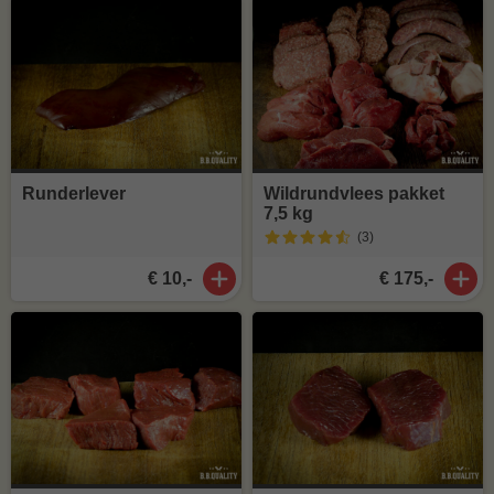
Runderlever
Wildrundvlees pakket
7,5 kg
(3
)
€ 10,-
€ 175,-