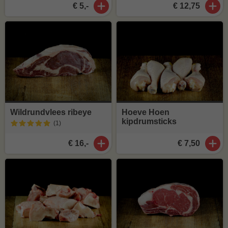
€ 5,-
€ 12,75
Wildrundvlees ribeye
Hoeve Hoen
kipdrumsticks
(1
)
€ 16,-
€ 7,50