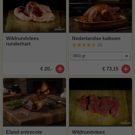
Wildrundvlees
Nederlandse kalkoen
runderhart
(1
)
€ 20,-
€ 73,15
Eland entrecote
Wildrundvlees