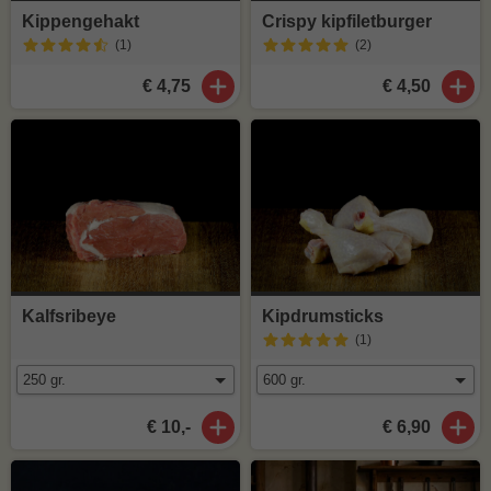
Kippengehakt
Crispy kipfiletburger
(1
)
(2
)
€ 4,75
€ 4,50
Kalfsribeye
Kipdrumsticks
(1
)
€ 10,-
€ 6,90