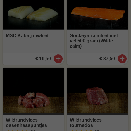
MSC Kabeljauwfilet
Sockeye zalmfilet met
vel 500 gram (Wilde
zalm)
€ 16,50
€ 37,50
Wildrundvlees
Wildrundvlees
ossenhaaspuntjes
tournedos