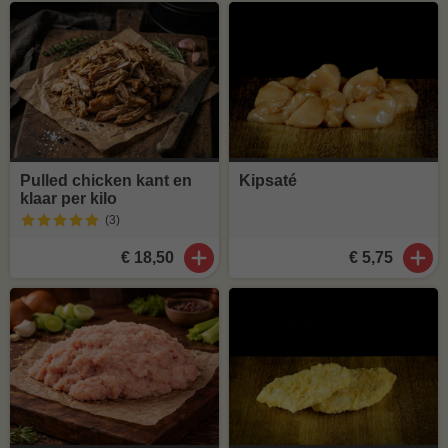
Pulled chicken kant en
Kipsaté
klaar per kilo
(3
)
€ 18,50
€ 5,75