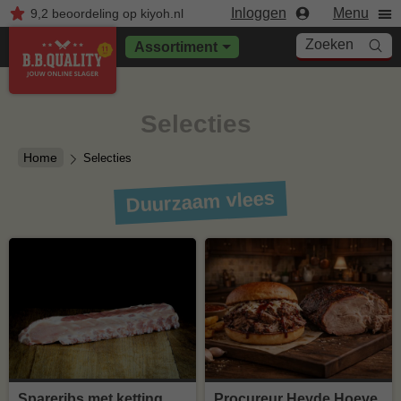
Inloggen
Menu
9,2
beoordeling
op kiyoh.nl
Zoeken
Assortiment
Selecties
Home
Selecties
Duurzaam vlees
Spareribs met ketting
Procureur Heyde Hoeve