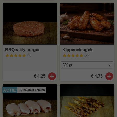
BBQuality burger
Kippenvleugels
(3
)
(2
)
€ 4,25
€ 4,75
ACTIE
10 halen, 8 betalen