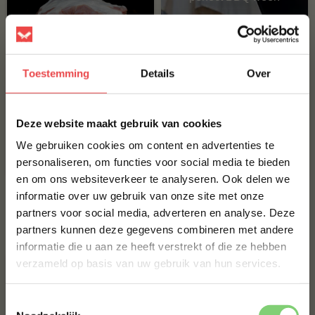
32°
Toestemming
Details
Over
Boston butt Heyde
Hoeve
×
(4
)
Deze website maakt gebruik van cookies
Bestel een BBQ pakket
We gebruiken cookies om content en advertenties te
personaliseren, om functies voor social media te bieden
€ 58,05
en om ons websiteverkeer te analyseren. Ook delen we
10% korting op je
informatie over uw gebruik van onze site met onze
eerste bestelling*
partners voor social media, adverteren en analyse. Deze
Schrijf je in voor onze nieuwsbrief en ontvang direct
Angus vlees
partners kunnen deze gegevens combineren met andere
10% korting op jouw eerste bestelling.
informatie die u aan ze heeft verstrekt of die ze hebben
VOORNAAM
*
verzameld op basis van uw gebruik van hun services.
Toestemmingsselectie
ACHTERNAAM
*