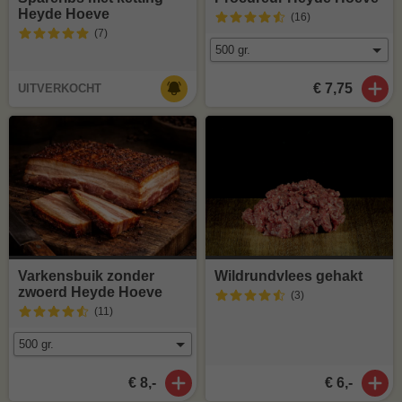
Heyde Hoeve
(16
)
(7
)
€ 7,75
UITVERKOCHT
Varkensbuik zonder
Wildrundvlees gehakt
zwoerd Heyde Hoeve
(3
)
(11
)
€ 8,-
€ 6,-