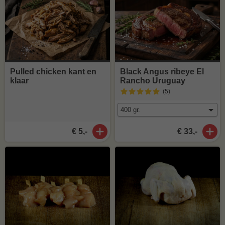
Pulled chicken kant en
Black Angus ribeye El
klaar
Rancho Uruguay
(5
)
€ 5,-
€ 33,-