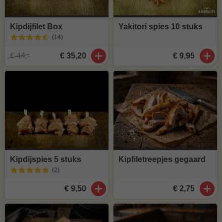
Kipdijfilet Box
Yakitori spies 10 stuks
(14
)
€ 44,-
€ 35,20
€ 9,95
Kipdijspies 5 stuks
Kipfiletreepjes gegaard
(2
)
€ 9,50
€ 2,75