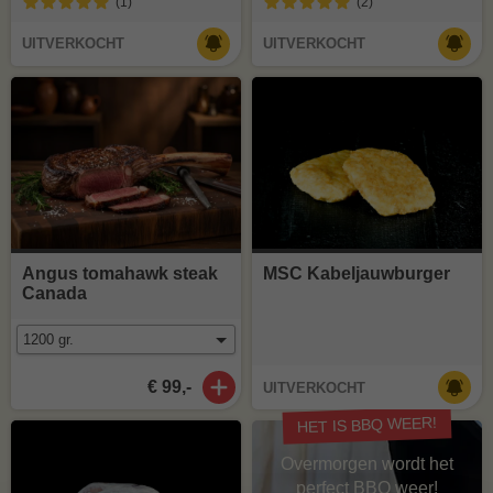
(1
)
(2
)
UITVERKOCHT
UITVERKOCHT
Angus tomahawk steak
MSC Kabeljauwburger
Canada
€ 99,-
UITVERKOCHT
HET IS BBQ WEER!
Overmorgen wordt het
perfect BBQ weer!