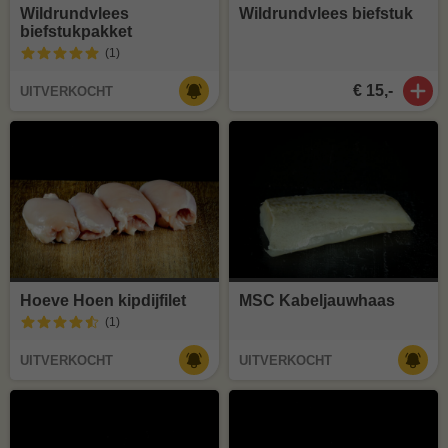
Wildrundvlees
Wildrundvlees biefstuk
biefstukpakket
(1
)
€ 15,-
UITVERKOCHT
Hoeve Hoen kipdijfilet
MSC Kabeljauwhaas
(1
)
UITVERKOCHT
UITVERKOCHT