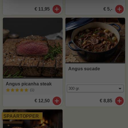
€ 11,95
€ 5,-
Angus sucade
Angus picanha steak
(1
)
€ 12,50
€ 8,85
SPAARTOPPER