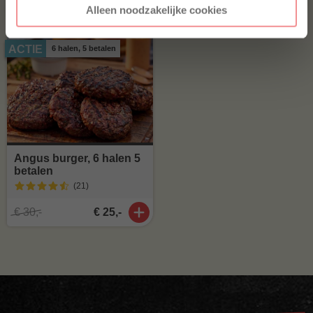
€ 4,75
€ 4,-
Alleen noodzakelijke cookies
ACTIE
6 halen, 5 betalen
Angus burger, 6 halen 5
betalen
(21
)
€ 30,-
€ 25,-