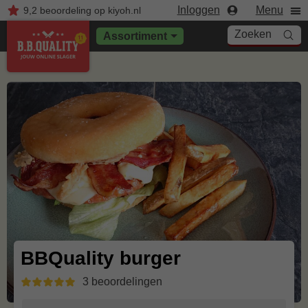
Inloggen
Menu
9,2
beoordeling
op kiyoh.nl
Zoeken
Assortiment
BBQuality burger
3 beoordelingen