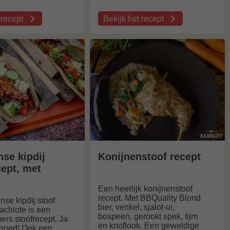
 recept
Bekijk het recept
over
Nederlandse
f
stoof
recept
se kipdij
Konijnenstoof recept
cept, met
Een heerlijk konijnenstoof
recept. Met BBQuality Blond
nse kipdij stoof
bier, venkel, sjalot-ui,
 achiote is een
bospeen, gerookt spek, tijm
mers stoofrecept. Ja
en knoflook. Een geweldige
t goed! Ook een