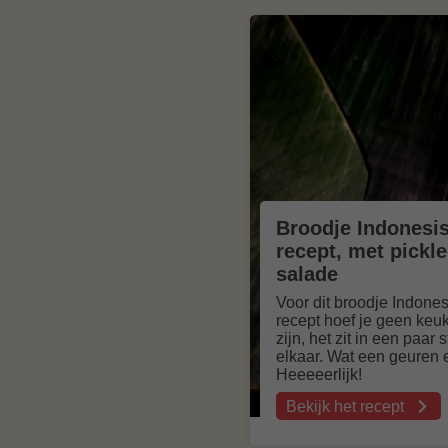
Broodje Indonesis
recept, met pick
salade
Voor dit broodje Indones
recept hoef je geen keu
zijn, het zit in een paar 
elkaar. Wat een geuren
Heeeeerlijk!
Bekijk het recept
over
Broodje
Indonesisch