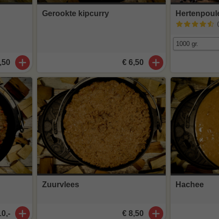
Gerookte kipcurry
Hertenpoul
,50
€ 6,50
Zuurvlees
Hachee
10,-
€ 8,50