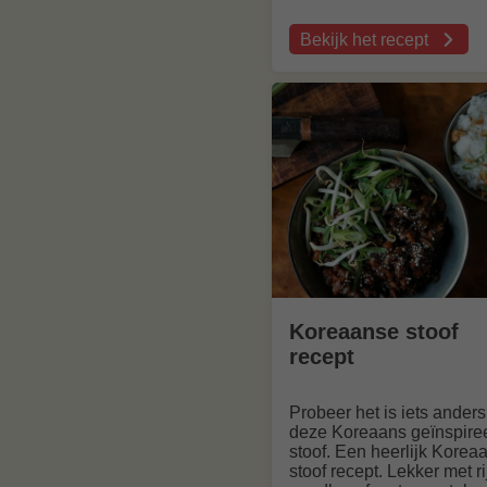
Bekijk het recept
over
Gestoofde
lamsspare
ribs
met
een
uien
balsamicosaus
Koreaanse stoof
recept
Probeer het is iets ander
deze Koreaans geïnspire
stoof. Een heerlijk Korea
stoof recept. Lekker met rij