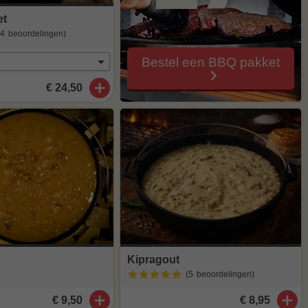
et
(4
beoordelingen
)
Bestel een BBQ pakket
€ 24,50
Kipragout
(5
beoordelingen
)
€ 9,50
€ 8,95