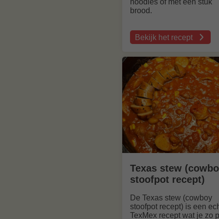
noodles of met een stuk
brood.
Bekijk het recept
over
Koreaanse
stoof
recept
Texas stew (cowb
stoofpot recept)
De Texas stew (cowboy
stoofpot recept) is een ec
TexMex recept wat je zo pi