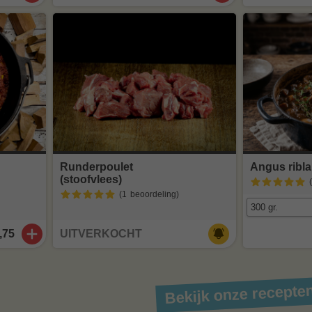
Runderpoulet
Angus ribl
(stoofvlees)
(1
beoordeling
)
,75
UITVERKOCHT
Bekijk onze recepte