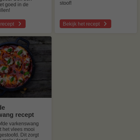
stoof!
het goed in de
llen!
 recept
Bekijk het recept
over
se
Konijnenstoof
recept
de
wang recept
oofde varkenswang
t het vlees mooi
estoofd. Dit zorgt