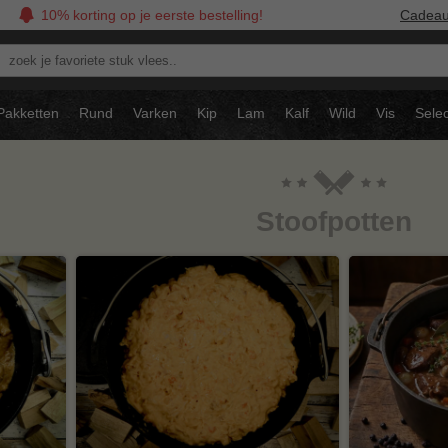
10% korting op je eerste bestelling!
Cadea
oek
avoriete
tuk
Pakketten
Rund
Varken
Kip
Lam
Kalf
Wild
Vis
Selec
ees..
Stoofpotten