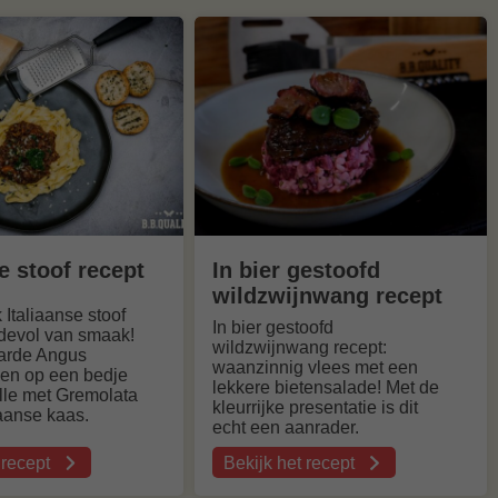
se stoof recept
In bier gestoofd
wildzwijnwang recept
 Italiaanse stoof
In bier gestoofd
rdevol van smaak!
wildzwijnwang recept:
arde Angus
waanzinnig vlees met een
en op een bedje
lekkere bietensalade! Met de
elle met Gremolata
kleurrijke presentatie is dit
anse kaas.
echt een aanrader.
 recept
Bekijk het recept
over
In