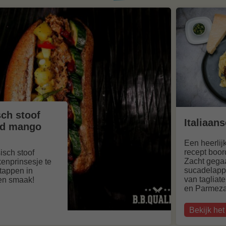
ch stoof
Italiaan
led mango
Een heerlijk
recept boo
isch stoof
Zacht gega
kenprinsesje te
sucadelapp
stappen in
van tagliat
 en smaak!
en Parmeza
Bekijk het
over
Italiaanse