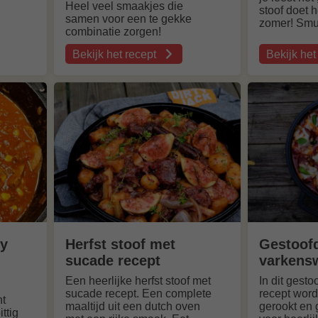
Heel veel smaakjes die
stoof doet 
samen voor een te gekke
zomer! Smu
combinatie zorgen!
Bekijk het recept
Bekijk het
over
over
Gestoofd
Mexicaan
oerhammetjes
kipdij
recept
stoof
in
recept,
BBQuality
met
bier
achiote
blond
oy
Herfst stoof met
Gestoof
sucade recept
varkens
Een heerlijke herfst stoof met
In dit gest
sucade recept. Een complete
recept word
ht
maaltijd uit een dutch oven
gerookt en g
ttig