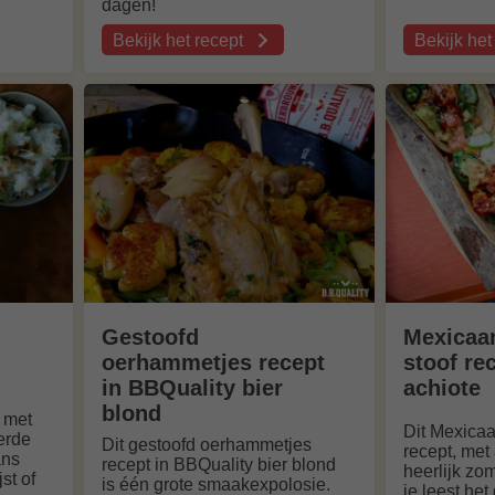
dagen!
Bekijk het recept
Bekijk het
over
over
Kalfswangenstoof
Italiaanse
recept
runderstoo
met
met
stoofkrieltjes
sucade
en
en
geroosterde
guanciale
hazelnootjes
recept
Gestoofd
Mexicaan
oerhammetjes recept
stoof re
in BBQuality bier
achiote
blond
s met
Dit Mexicaa
erde
Dit gestoofd oerhammetjes
recept, met
ans
recept in BBQuality bier blond
heerlijk zo
st of
is één grote smaakexpolosie.
je leest he