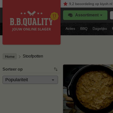
9,2
beoordeling
op kiyoh.nl
Z
Assortiment
je
f
s
Acties
BBQ
Dagelijks
vl
Stoofpotten
Home
Sorteer op