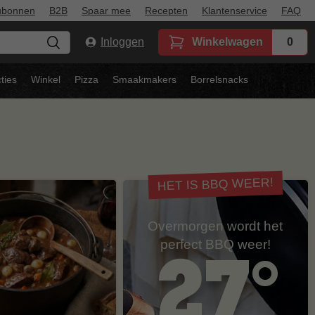
ubonnen
B2B
Spaar mee
Recepten
Klantenservice
FAQ
Inloggen
Winkelwagen
0
ties
Winkel
Pizza
Smaakmakers
Borrelsnacks
HET IS BBQ WEER!
Overmorgen wordt het
perfect BBQ weer!
27°