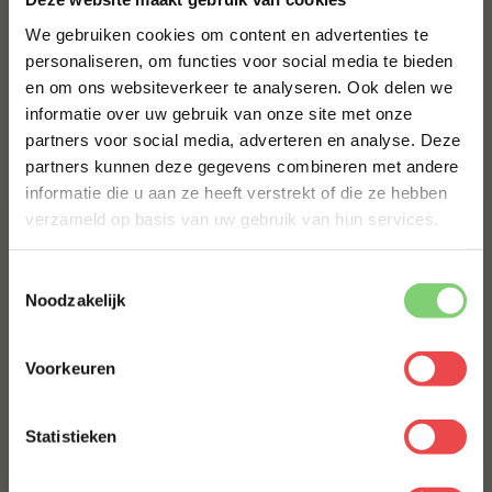
We gebruiken cookies om content en advertenties te
BBQUALITY BEEF RUB
personaliseren, om functies voor social media te bieden
en om ons websiteverkeer te analyseren. Ook delen we
€ 9,95
10% korting op je
informatie over uw gebruik van onze site met onze
eerste bestelling*
partners voor social media, adverteren en analyse. Deze
Schrijf je in voor onze nieuwsbrief en ontvang direct
Bestel alles
partners kunnen deze gegevens combineren met andere
10% korting op jouw eerste bestelling.
informatie die u aan ze heeft verstrekt of die ze hebben
VOORNAAM
*
verzameld op basis van uw gebruik van hun services.
Toestemmingsselectie
ACHTERNAAM
*
Noodzakelijk
Voorkeuren
E-MAILADRES
*
Rendang
Goulash
(4
)
Statistieken
€ 9,50
€ 8,50
Met jouw aanmelding ga je akkoord met onze
algemene
voorwaarden.