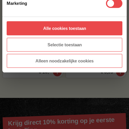
Marketing
Aanmelden
Alle cookies toestaan
* Alleen voor nieuwe inschrijvers, korting niet geldig op reeds
afgeprijsde producten.
Selectie toestaan
Boeuf bourguignon
Kipragout
Alleen noodzakelijke cookies
(1
)
(5
)
€ 10,-
€ 8,95
Krijg direct 10% korting op je eerste