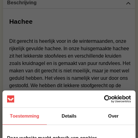
Beschrijving
Hachee
Dit gerecht is heerlijk voor in de wintermaanden, onze
rijkelijk gevulde hachee. In onze huisgemaakte hachee
zit het lekkerste stoofvlees en verschillende kruiden
zoals kruidnagel en is gemaakt van puur rundvlees. Het
maken van dit gerecht is niet moeilijk, maar je moet wel
geduld hebben. Het vlees is namelijk vier uur door ons
gestoofd. We hebben dit lekkere stoofgerecht op de
traditionele manier bereidt. Echt een aanrader!
Lees meer
Section 8
Toestemming
Details
Over
Ingrediënten
×
Deze website maakt gebruik van cookies
MAAK JE HACHEE COMPLEET!