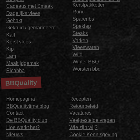
Kerstpakketten
Cadeaus met Smaak
Rund
Dagelijks vlees
Spareribs
Gehakt
Speklap
Gekruid / gemarineerd
Steaks
Kalf
Varken
Kerst vlees
Vleeswaren
Kip
Wild
Lam
Winter BBQ
Maaltijdgemak
Worsten bbq
Picanha
BBQuality
Homepagina
Recepten
BBQualitytime blog
Retourbeleid
Contact
Vacatures
De BBQuality club
Veelgestelde vragen
Hoe werkt het?
Wie zijn wij?
Nieuws
Cookie Kennisgeving