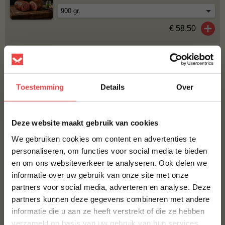
€ 58,50
ROOKCHUNKS AMANDEL
€ 8,95
Toestemming
Details
Over
Bestel alles
×
Deze website maakt gebruik van cookies
ACTIE
6 halen, 5 betalen
We gebruiken cookies om content en advertenties te
personaliseren, om functies voor social media te bieden
en om ons websiteverkeer te analyseren. Ook delen we
10% korting op je
informatie over uw gebruik van onze site met onze
eerste bestelling*
partners voor social media, adverteren en analyse. Deze
Schrijf je in voor onze nieuwsbrief en ontvang direct
partners kunnen deze gegevens combineren met andere
10% korting op jouw eerste bestelling.
Angus burger, 6 halen 5
informatie die u aan ze heeft verstrekt of die ze hebben
betalen
VOORNAAM
*
verzameld op basis van uw gebruik van hun services.