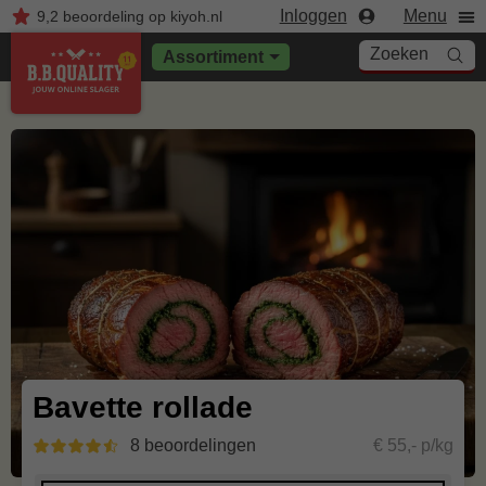
Inloggen
Menu
9,2
beoordeling
op kiyoh.nl
Zoeken
Assortiment
Bavette rollade
8 beoordelingen
€ 55,- p/kg