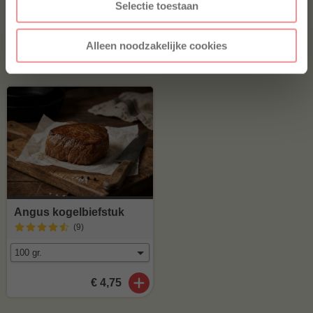
(24
)
(31
)
Selectie toestaan
Alleen noodzakelijke cookies
€ 5,-
€ 12,20
Angus kogelbiefstuk
(9
)
€ 4,75