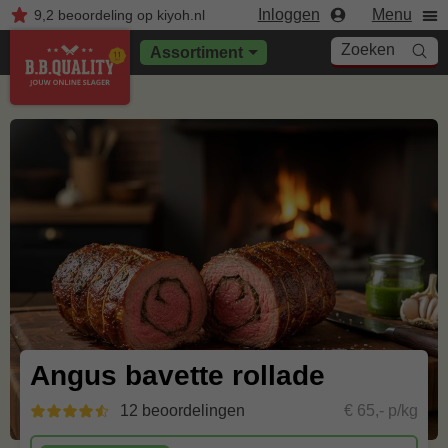
Inloggen
Menu
9,2
beoordeling
op kiyoh.nl
Zoeken
Assortiment
Angus bavette rollade
12 beoordelingen
€ 65,- p/kg