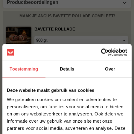
Productbeoordelingen
MAAK JE ANGUS BAVETTE ROLLADE COMPLEET!
BAVETTE ROLLADE
€ 49,50
ROOKCHUNKS AMANDEL
Toestemming
Details
Over
€ 8,95
×
Deze website maakt gebruik van cookies
Bestel alles
We gebruiken cookies om content en advertenties te
personaliseren, om functies voor social media te bieden
ACTIE
6 halen, 5 betalen
en om ons websiteverkeer te analyseren. Ook delen we
10% korting op je
informatie over uw gebruik van onze site met onze
eerste bestelling*
partners voor social media, adverteren en analyse. Deze
Schrijf je in voor onze nieuwsbrief en ontvang direct