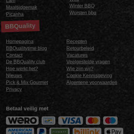
Lam
Winter BBQ
Maaltijdgemak
Worsten bbq
Picanha
BBQuality
Homepagina
Recepten
BBQualitytime blog
Retourbeleid
Contact
Vacatures
De BBQuality club
Veelgestelde vragen
Hoe werkt het?
Wie zijn wij?
Nieuws
Cookie Kennisgeving
Pick & Mix Gourmet
Algemene voorwaarden
Privacy
Betaal veilig met