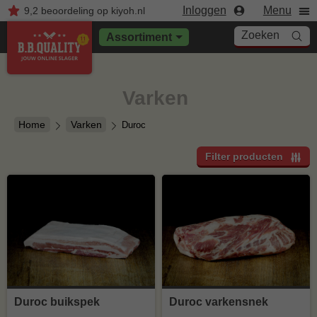
Inloggen
Menu
9,2
beoordeling
op kiyoh.nl
Zoeken
Assortiment
Varken
Home
Varken
Duroc
Filter producten
Duroc buikspek
Duroc varkensnek