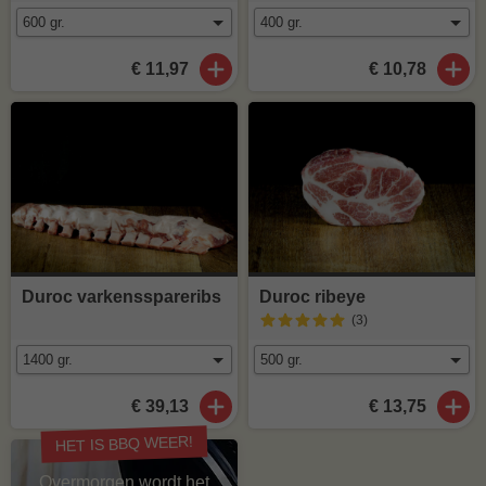
€ 11,97
€ 10,78
Duroc varkensspareribs
Duroc ribeye
(3
)
€ 39,13
€ 13,75
HET IS BBQ WEER!
Overmorgen wordt het