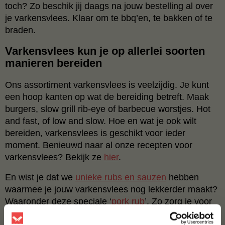
toch? Zo beschik jij daags na jouw bestelling al over
je varkensvlees. Klaar om te bbq’en, te bakken of te
braden.
Varkensvlees kun je op allerlei soorten
manieren bereiden
Ons assortiment varkensvlees is veelzijdig. Je kunt
een hoop kanten op wat de bereiding betreft. Maak
burgers, slow grill rib-eye of barbecue worstjes. Hot
and fast, of low and slow. Hoe en wat je ook wilt
bereiden, varkensvlees is geschikt voor ieder
moment. Benieuwd naar al onze recepten voor
varkensvlees? Bekijk ze
hier
.
En wist je dat we
unieke rubs en sauzen
hebben
waarmee je jouw varkensvlees nog lekkerder maakt?
Waaronder deze speciale ‘
pork rub
’. Zo zorg je voor
een bijzondere en volledige smaakbeleving. Jouw