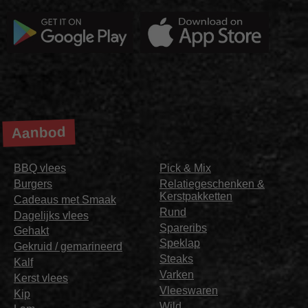
Aanbod
BBQ vlees
Pick & Mix
Burgers
Relatiegeschenken &
Kerstpakketten
Cadeaus met Smaak
Rund
Dagelijks vlees
Spareribs
Gehakt
Speklap
Gekruid / gemarineerd
Steaks
Kalf
Varken
Kerst vlees
Vleeswaren
Kip
Wild