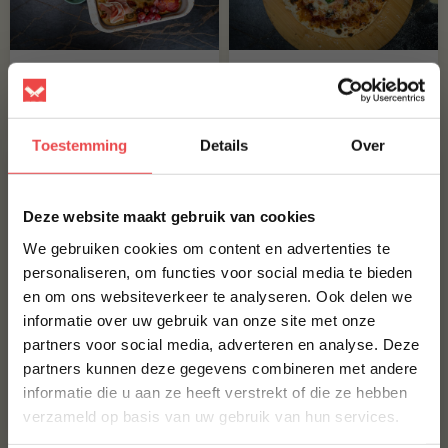
Italiaanse focaccia
Paulo’s pizza margherita
recept
recept
Bekijk het recept
Bekijk het recept
over
over
Italiaanse
Paulo’s
Toestemming
Details
Over
focaccia
pizza
recept
margherita
recept
×
Deze website maakt gebruik van cookies
We gebruiken cookies om content en advertenties te
personaliseren, om functies voor social media te bieden
en om ons websiteverkeer te analyseren. Ook delen we
10% korting op je
informatie over uw gebruik van onze site met onze
eerste bestelling*
Pizza cheeseburger
partners voor social media, adverteren en analyse. Deze
recept
Schrijf je in voor onze nieuwsbrief en ontvang direct
partners kunnen deze gegevens combineren met andere
10% korting op jouw eerste bestelling.
Pizza steak recept
informatie die u aan ze heeft verstrekt of die ze hebben
VOORNAAM
*
Bekijk het recept
Bekijk het recept
verzameld op basis van uw gebruik van hun services.
over
over
Pizza
Pizza
cheeseburger
steak