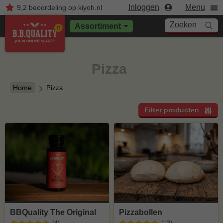
Inloggen
Menu
9,2
beoordeling
op kiyoh.nl
Zoeken
Assortiment
Pizza
Home
Pizza
Filter producten
BBQuality The Original
Pizzabollen