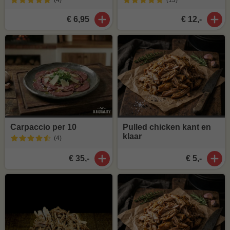
(4
)
(13
)
€ 6,95
€ 12,-
Carpaccio per 10
Pulled chicken kant en
klaar
(4
)
€ 35,-
€ 5,-