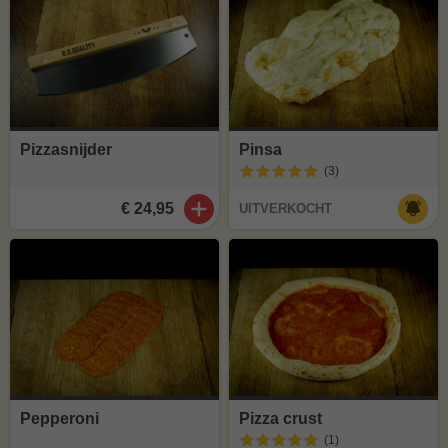
Pizzasnijder
Pinsa
(3
)
€ 24,95
UITVERKOCHT
Pepperoni
Pizza crust
(1
)