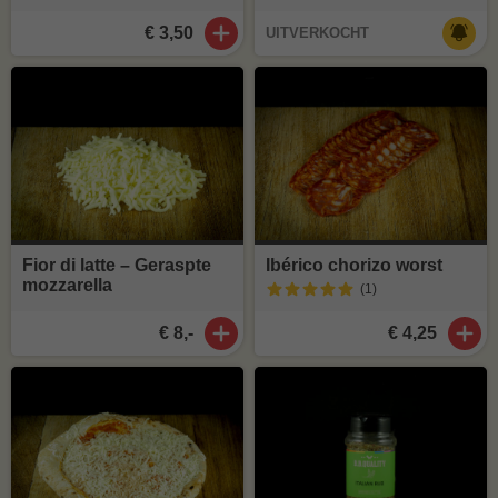
€ 3,50
UITVERKOCHT
Fior di latte – Geraspte
Ibérico chorizo worst
mozzarella
(1
)
€ 8,-
€ 4,25