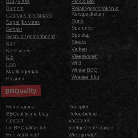
BBQ vlees
Pick & Mix
Burgers
Relatiegeschenken &
Kerstpakketten
Cadeaus met Smaak
Rund
Dagelijks vlees
Spareribs
Gehakt
Speklap
Gekruid / gemarineerd
Steaks
Kalf
Varken
Kerst vlees
Vleeswaren
Kip
Wild
Lam
Winter BBQ
Maaltijdgemak
Worsten bbq
Picanha
BBQuality
Homepagina
Recepten
BBQualitytime blog
Retourbeleid
Contact
Vacatures
De BBQuality club
Veelgestelde vragen
Hoe werkt het?
Wie zijn wij?