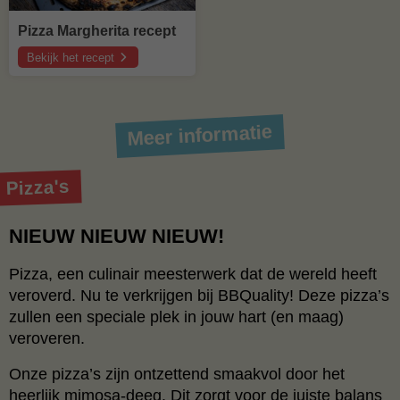
Pizza Margherita recept
Bekijk het recept
over
Pizza
Margherita
recept
Meer informatie
Pizza's
NIEUW NIEUW NIEUW!
Pizza, een culinair meesterwerk dat de wereld heeft
veroverd. Nu te verkrijgen bij BBQuality! Deze pizza’s
zullen een speciale plek in jouw hart (en maag)
veroveren.
Onze pizza’s zijn ontzettend smaakvol door het
heerlijk mimosa-deeg. Dit zorgt voor de juiste balans