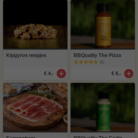
Kipgyros reepjes
BBQuality The Pizza
(1
)
€ 4,-
€ 6,-