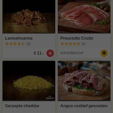
Lamsshoarma
Prosciutto Crudo
(2
)
(1
)
€ 11,-
UITVERKOCHT
Geraspte cheddar
Angus rosbief gesneden