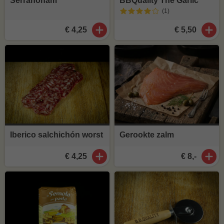
Serranoham
BBQuality The Garlic
(1
)
€ 4,25
€ 5,50
Iberico salchichón worst
Gerookte zalm
€ 4,25
€ 8,-