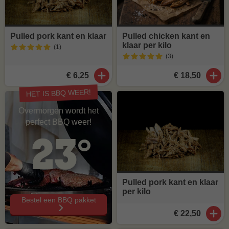
Pulled pork kant en klaar
Pulled chicken kant en
klaar per kilo
(1
)
(3
)
€ 6,25
€ 18,50
HET IS BBQ WEER!
Overmorgen wordt het
perfect BBQ weer!
23°
Pulled pork kant en klaar
per kilo
Bestel een BBQ pakket
€ 22,50