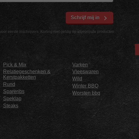
Schrijf mij in
voor eerste inschrijvers. Korting niet geldig op afgeprijsde producten
Pick & Mix
Varken
Relatiegeschenken &
Vleeswaren
Kerstpakketten
Wild
Rund
Winter BBQ
Spareribs
Worsten bbq
Speklap
Steaks