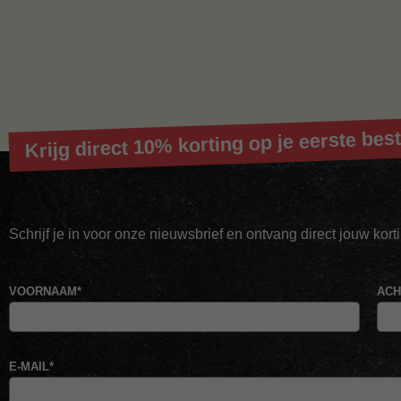
Krijg direct 10% korting op je eerste best
Schrijf je in voor onze nieuwsbrief en ontvang direct jouw kor
VOORNAAM
*
AC
E-MAIL
*