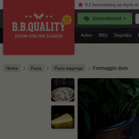
9,2
beoordeling
op kiyoh.nl
Z
Assortiment
je
f
s
Acties
BBQ
Dagelijks
vl
Formaggio duro
Home
Pizza
Pizza toppings