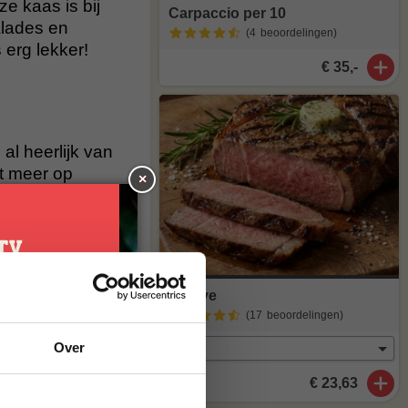
ze kaas is bij
Carpaccio per 10
lades en
(4
beoordelingen
)
 erg lekker!
€ 35,-
al heerlijk van
t meer op
×
maak van
agen
. Staat
Ribeye
(17
beoordelingen
)
stuur een mailtje
je
Over
g*
€ 23,63
brief en ontvang
ste bestelling.