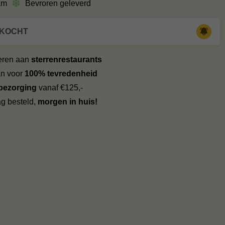
am
Bevroren geleverd
RKOCHT
veren aan
sterrenrestaurants
an voor
100% tevredenheid
 bezorging
vanaf €125,-
g besteld,
morgen in huis!