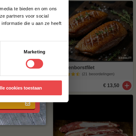
 media te bieden en om ons
ze partners voor social
nformatie die u aan ze heeft
Marketing
Eendenborstfilet
(21
beoordelingen
)
 met onze
algemene
€ 13,50
lle cookies toestaan