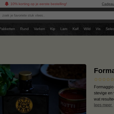
10% korting op je eerste bestelling!
Cadea
oek
avoriete
tuk
Pakketten
Rund
Varken
Kip
Lam
Kalf
Wild
Vis
Selec
ees..
Forma
Formaggio 
stevige en 
wat resulte
lees meer