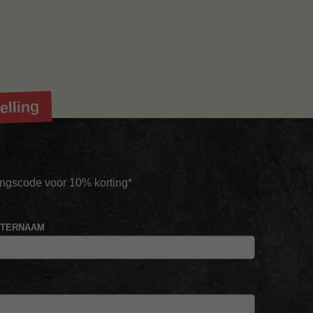
elling
tingscode voor 10% korting*
HTERNAAM