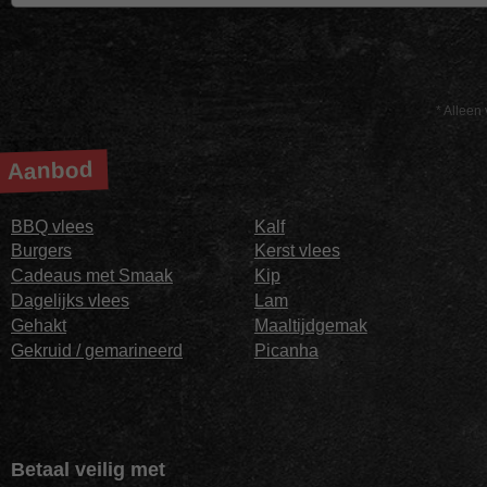
* Alleen 
Aanbod
BBQ vlees
Kalf
Burgers
Kerst vlees
Cadeaus met Smaak
Kip
Dagelijks vlees
Lam
Gehakt
Maaltijdgemak
Gekruid / gemarineerd
Picanha
Betaal veilig met