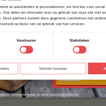
ent en advertenties te personaliseren, om functies voor social
VOORNAAM
*
. Ook delen we informatie over uw gebruik van onze site met on
e. Deze partners kunnen deze gegevens combineren met andere i
erzameld op basis van uw gebruik van hun services.
ACHTERNAAM
*
Voorkeuren
Statistieken
E-MAILADRES
*
Met jouw aanmelding ga je akkoord
ookies
Selectie toestaan
A
voorwaarden.
Aanmelden
hrijvers, korting niet geldig op reeds afgeprijsde producten.