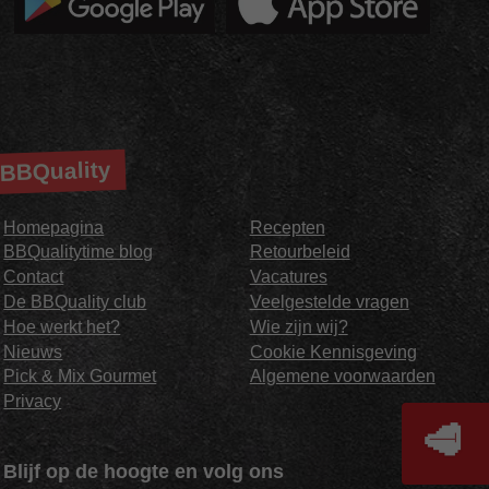
BBQuality
Homepagina
Recepten
BBQualitytime blog
Retourbeleid
Contact
Vacatures
De BBQuality club
Veelgestelde vragen
Hoe werkt het?
Wie zijn wij?
Nieuws
Cookie Kennisgeving
Pick & Mix Gourmet
Algemene voorwaarden
Privacy
🥩
Blijf op de hoogte en volg ons