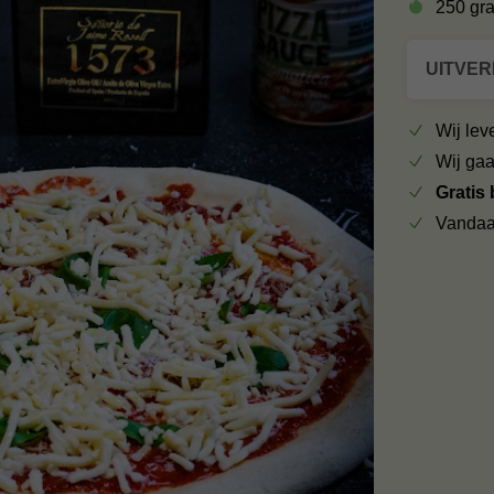
250 gr
UITVE
Wij le
Wij ga
Gratis
Vandaa