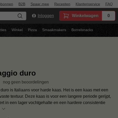
ubonnen
B2B
Spaar mee
Recepten
Klantenservice
FAQ
Inloggen
Winkelwagen
0
ties
Winkel
Pizza
Smaakmakers
Borrelsnacks
ggio duro
nog geen beoordelingen
duro is Italiaans voor harde kaas. Het is een kaas met een
vaste textuur. Deze kaas is voor een langere periode gerijpt,
ert in een lager vochtgehalte en een hardere consistentie