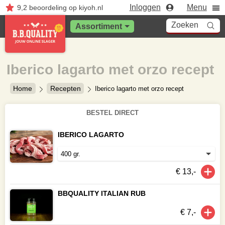
Inloggen
Menu
9,2
beoordeling
op kiyoh.nl
Zoeken
Assortiment
Iberico lagarto met orzo recept
Home
Recepten
Iberico lagarto met orzo recept
BESTEL DIRECT
IBERICO LAGARTO
€ 13,-
BBQUALITY ITALIAN RUB
€ 7,-