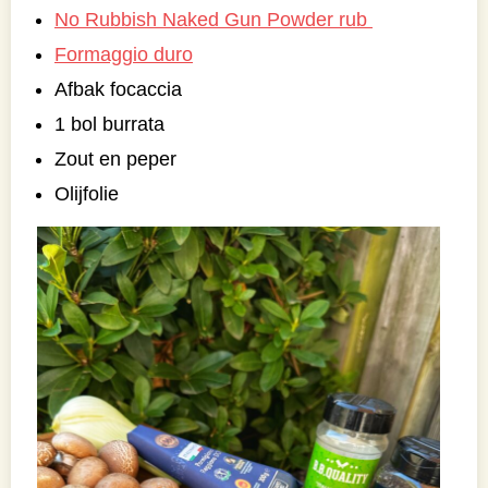
No Rubbish Naked Gun Powder rub
Formaggio duro
Afbak focaccia
1 bol burrata
Zout en peper
Olijfolie