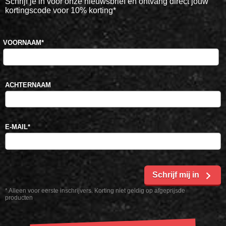
Schrijf je in voor onze nieuwsbrief en ontvang direct jouw
kortingscode voor 10% korting*
VOORNAAM
*
ACHTERNAAM
E-MAIL
*
Schrijf mij in
* Alleen voor eerste inschrijvers. Korting niet geldig op afgeprijsde
producten