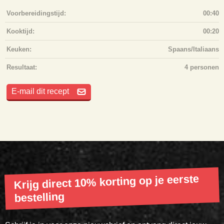
Voorbereidingstijd:
00:40
Kooktijd:
00:20
Keuken:
Spaans/Italiaans
Resultaat:
4 personen
E-mail dit recept
Krijg direct 10% korting op je eerste
bestelling