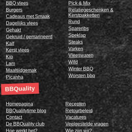
BBQ vlees
Pick & Mix
Burgers
Relatiegeschenken &
Kerstpakketten
Cadeaus met Smaak
Rund
Dagelijks vlees
Spareribs
Gehakt
Speklap
Gekruid / gemarineerd
Steaks
Kalf
Varken
Kerst vlees
Vleeswaren
Kip
Wild
Lam
Winter BBQ
Maaltijdgemak
Worsten bbq
Picanha
BBQuality
Homepagina
Recepten
BBQualitytime blog
Retourbeleid
Contact
Vacatures
De BBQuality club
Veelgestelde vragen
Hoe werkt het?
Wie zijn wij?