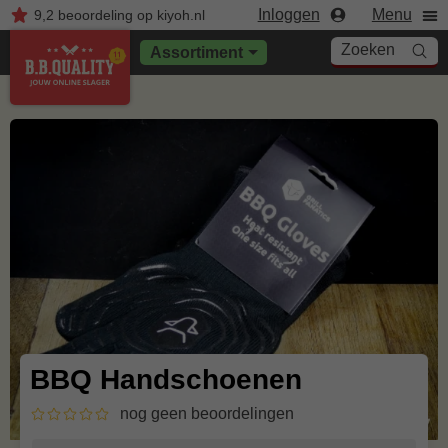
Inloggen
Menu
9,2
beoordeling
op kiyoh.nl
Zoeken
Assortiment
BBQ Handschoenen
nog geen beoordelingen