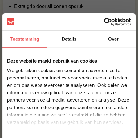
Extra grip door siliconen opdruk
Zachte voering voor comfortabel gebruik
One size fits all pasvorm
Geschikt voor barbecue, grill en rookoven
Toestemming
Details
Over
Geen aarzeling bij hete roosters of open vuur. Trek deze
BBQ handschoenen van Grill Fanatics aan en blijf de
×
baas over je barbecue bij elke grillsessie.
Deze website maakt gebruik van cookies
We gebruiken cookies om content en advertenties te
BBQuality
personaliseren, om functies voor social media te bieden
en om ons websiteverkeer te analyseren. Ook delen we
10% korting op je
BBQuality staat voor betaalbaar kwaliteitsvlees. Ons
informatie over uw gebruik van onze site met onze
eerste bestelling*
vlees is van nature al heerlijk van smaak, maar met een
partners voor social media, adverteren en analyse. Deze
marinade of
rub
kun je je vlees eventueel nog wat meer
Schrijf je in voor onze nieuwsbrief en ontvang direct
partners kunnen deze gegevens combineren met andere
10% korting op jouw eerste bestelling.
op smaak brengen. Bestel je kwaliteitsvlees vandaag
informatie die u aan ze heeft verstrekt of die ze hebben
nog en ervaar de smaak van BBQuality!
VOORNAAM
*
verzameld op basis van uw gebruik van hun services.
Contact